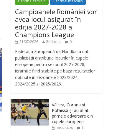
Handbal feminin
Handbal masculin
Campioanele României vor
avea locul asigurat în
ediția 2027-2028 a
Champions League
21/07/2026
Redactia
0
Federația Europeană de Handbal a dat
publicității distribuția locurilor în cupele
europene pentru sezonul 2027-2028,
ierarhiile fiind stabilite pe baza rezultatelor
obținute în sezoanele 2023/2024,
2024/2025 și 2025/2026.
Vâlcea, Corona și
Potaissa și-au aflat
primele adversare din
cupele europene
1
14/07/2026