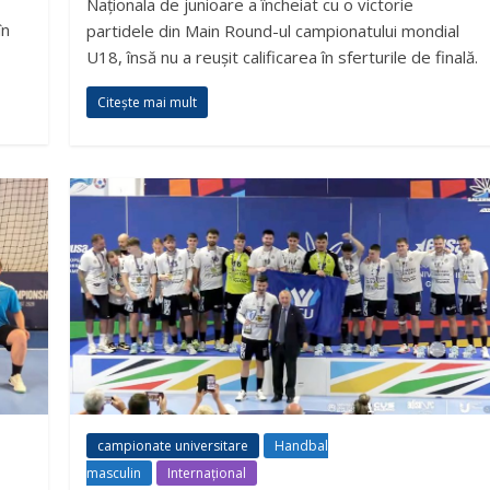
Naționala de junioare a încheiat cu o victorie
în
partidele din Main Round-ul campionatului mondial
U18, însă nu a reușit calificarea în sferturile de finală.
Citește mai mult
campionate universitare
Handbal
masculin
Internațional