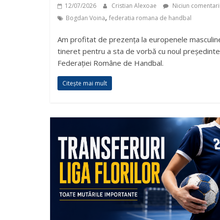
12/07/2026
Cristian Alexoae
Niciun comentari
,
Bogdan Voina
federatia romana de handbal
Am profitat de prezența la europenele masculin
tineret pentru a sta de vorbă cu noul președinte
Federației Române de Handbal.
Citește mai mult