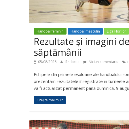
Handbal feminin
Handbal masculin
Liga Florilor
Rezultate și imagini de 
săptămânii
05/08/2026
Redactia
Niciun comentariu
c
Echipele din primele eșaloane ale handbalului româ
prezentăm rezultatele înregistrate în turneele am
va fi actualizat permanent până duminică, 9 aug
Citește mai mult