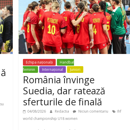
Echipa națională
Handbal
nă
feminin
Internațional
Juniori
România învinge
Suedia, dar ratează
sferturile de finală
csu
04/08/2026
Redactia
Niciun comentariu
Ihf
world championship U18 women