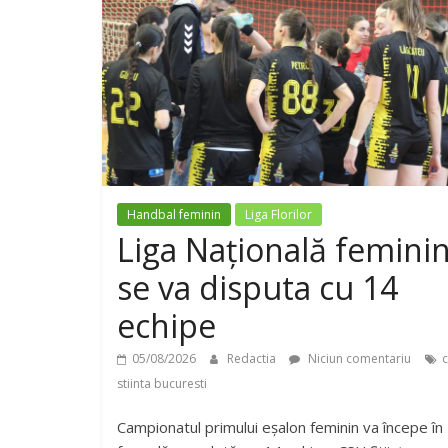
Handbal feminin
Liga Florilor
Liga Națională femini
se va disputa cu 14
echipe
05/08/2026
Redactia
Niciun comentariu
stiinta bucuresti
Campionatul primului eșalon feminin va începe în