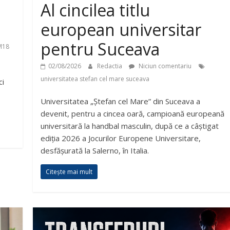
Al cincilea titlu
european universitar
pentru Suceava
M18
02/08/2026
Redactia
Niciun comentariu
universitatea stefan cel mare suceava
ci
Universitatea „Ștefan cel Mare” din Suceava a
devenit, pentru a cincea oară, campioană europeană
universitară la handbal masculin, după ce a câștigat
ediția 2026 a Jocurilor Europene Universitare,
desfășurată la Salerno, în Italia.
Citește mai mult