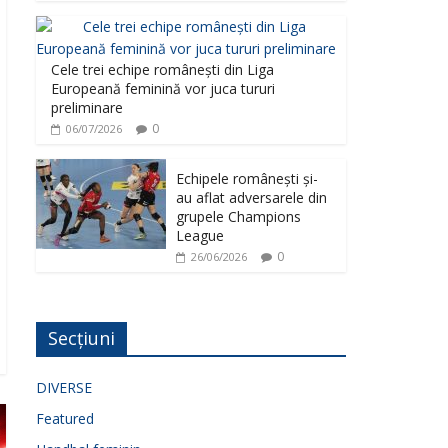
Cele trei echipe românești din Liga
Europeană feminină vor juca tururi
preliminare
0
06/07/2026
Echipele românești și-
au aflat adversarele din
grupele Champions
League
0
26/06/2026
Secțiuni
DIVERSE
Featured