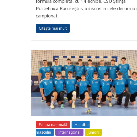
formulă completă, cu 14 echipe. CSU Știința
Politehnica București s-a înscris în cele din urmă 
campionat.
Citește mai mult
Echipa națională
Handbal
masculin
Internațional
Juniori