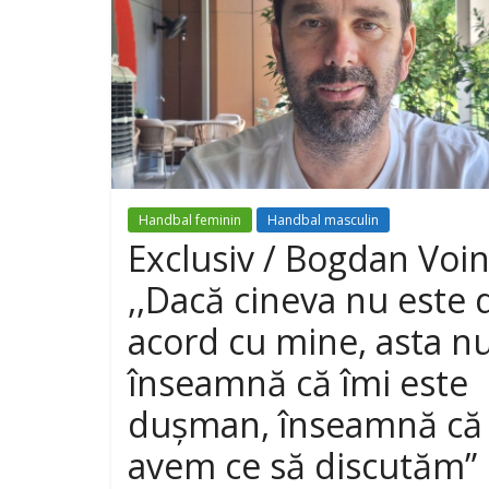
Handbal feminin
Handbal masculin
Exclusiv / Bogdan Voin
,,Dacă cineva nu este 
acord cu mine, asta n
înseamnă că îmi este
dușman, înseamnă că
avem ce să discutăm”