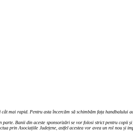
 cât mai rapid. Pentru asta încercăm să schimbăm fața handbalului act
n parte. Banii din aceste sponsorizări se vor folosi strict pentru copii ș
ectua prin Asociațiile Județene, astfel acestea vor avea un rol nou și i