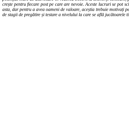
crește pentru fiecare post pe care are nevoie. Aceste lucruri se pot sc
asta, dar pentru a avea oameni de valoare, aceștia trebuie motivați p
de stagii de pregătire și testare a nivelului la care se află jucătoar