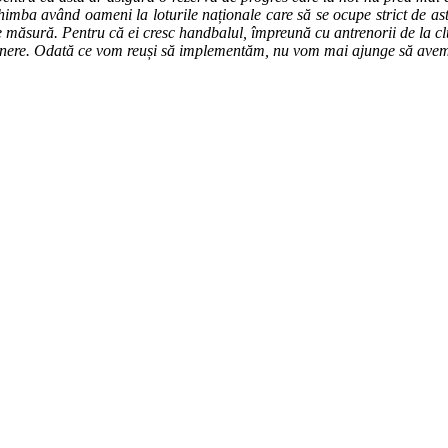
himba având oameni la loturile naționale care să se ocupe strict de astfe
e măsură. Pentru că ei cresc handbalul, împreună cu antrenorii de la cl
ele tinere. Odată ce vom reuși să implementăm, nu vom mai ajunge să avem