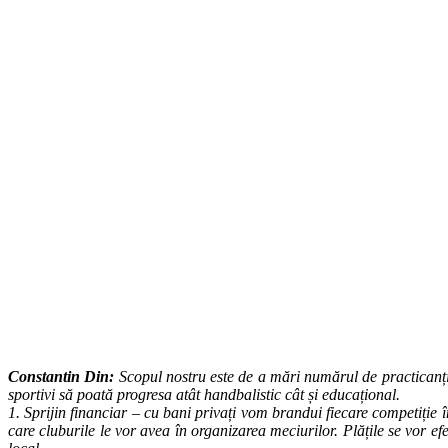
Constantin Din:
Scopul nostru este de a mări numărul de practicanți
sportivi să poată progresa atât handbalistic cât și educațional.
1. Sprijin financiar – cu bani privați vom brandui fiecare competiție î
care cluburile le vor avea în organizarea meciurilor. Plățile se vor ef