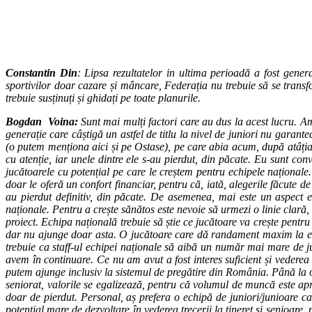
Constantin Din
: Lipsa rezultatelor in ultima perioadă a fost genera
sportivilor doar cazare și mâncare, Federația nu trebuie să se trans
trebuie susținuți și ghidați pe toate planurile.
Bogdan Voina:
Sunt mai mulți factori care au dus la acest lucru. A
generație care câștigă un astfel de titlu la nivel de juniori nu garante
(o putem menționa aici și pe Ostase), pe care abia acum, după atâția a
cu atenție, iar unele dintre ele s-au pierdut, din păcate. Eu sunt con
jucătoarele cu potențial pe care le creștem pentru echipele naționale
doar le oferă un confort financiar, pentru că, iată, alegerile făcute d
au pierdut definitiv, din păcate. De asemenea, mai este un aspect
naționale. Pentru a crește sănătos este nevoie să urmezi o linie clară,
proiect. Echipa națională trebuie să știe ce jucătoare va crește pentr
dar nu ajunge doar asta. O jucătoare care dă randament maxim la ech
trebuie ca staff-ul echipei naționale să aibă un număr mai mare de 
avem în continuare. Ce nu am avut a fost interes suficient și vederea
putem ajunge inclusiv la sistemul de pregătire din România. Până la o a
seniorat, valorile se egalizează, pentru că volumul de muncă este apr
doar de pierdut. Personal, aș prefera o echipă de juniori/junioare ca
potențial mare de dezvoltare în vederea trecerii la tineret și senioare