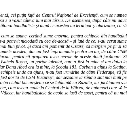
celentă, cel puțin față de Centrul Național de Excelență, cum se numea
usă s-a văzut câteva luni mai târziu. De asemenea, după câte mi-aduc
câtorva handbaliste și după ce acestea au terminat școlarizarea, ca să
at, cum se spune, cerând sume enorme, pentru echipele din handbalul
a potrivit niciodată cu cea de-acasă – și iată de ce: s-au cerut sume
l mai bun pivot. Și dacă am pomenit de Ostase, să mergem pe fir și să
t sumele acestea, dar au fost împrumutate pentru un an, de către CSM
 jucau, pentru că gruparea avea nevoie de aceste două jucătoare. Și
sabela Roșca, un portar talentat, care a fost la mine și am dat-o la
, iar Dana Abed era la mine, la Școala 181, Corban a ajuns la Slatina,
 echipele unde au ajuns, n-au fost urmărite de către Federație, să fie
A fost dorită de CSM București, dar sezoane la rând a stat mai mult pe
reba clubul bucureștean ce se întâmplă cu Bazaliu, iar jucătoarea s-a
re, cum aveau multe la Centrul de la Vâlcea, de antrenori care să le
a Vâlcea, iar
handbalistele de acolo se lasă de sport, pentru că nu mai