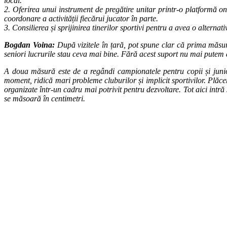
local.
2. Oferirea unui instrument de pregătire unitar printr-o platformă on
coordonare a activității fiecărui jucator în parte.
3. Consilierea și sprijinirea tinerilor sportivi pentru a avea o alterna
Bogdan Voina:
După vizitele în țară, pot spune clar că prima măsură p
seniori lucrurile stau ceva mai bine. Fără acest suport nu mai putem 
A doua măsură este de a regândi campionatele pentru copii și juniori
moment, ridică mari probleme cluburilor și implicit sportivilor. Plăcer
organizate într-un cadru mai potrivit pentru dezvoltare. Tot aici intră
se măsoară în centimetri.