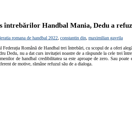
ns întrebărilor Handbal Mania, Dedu a refuz
ederatia romana de handbal 2022
,
constantin din
,
maximilian gavrila
al Federația Română de Handbal trei întrebări, cu scopul de a oferi alegă
 Dedu, nu a dat curs invitației noastre de a răspunde la cele trei întrebă
oamenilor de handbal credibilitatea sa este aproape de zero. Sau poate e
iferent de motive, rămâne refuzul său de a dialoga.