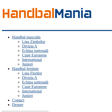
Handbal
Handbal masculin
Mania
Liga Zimbrilor
Divizia A
Fan
Echipa națională
handbal?
Cupe Europene
Ești
Internațional
acasă!
Juniori
Handbal feminin
Liga Florilor
Divizia A
Echipa națională
Cupe Europene
Internațional
Juniori
Contact
Despre