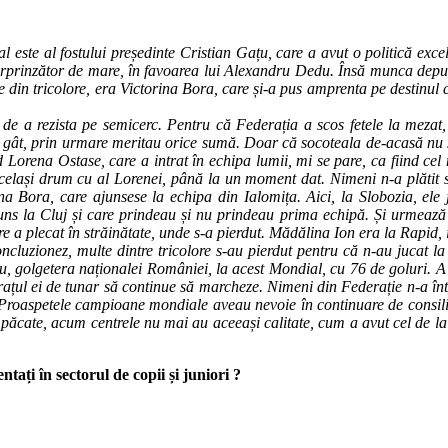
l este al fostului președinte Cristian Gațu, care a avut o politică ex
 surprinzător de mare, în favoarea lui Alexandru Dedu. Însă munca dep
e din tricolore, era Victorina Bora, care și-a pus amprenta pe destinul 
 de a rezista pe semicerc. Pentru că Federația a scos fetele la mez
 gât, prin urmare meritau orice sumă. Doar că socoteala de-acasă nu s-
 Lorena Ostase, care a intrat în echipa lumii, mi se pare, ca fiind ce
 același drum cu al Lorenei, până la un moment dat. Nimeni n-a plăti
na Bora, care ajunsese la echipa din Ialomița. Aici, la Slobozia, ele
uns la Cluj și care prindeau și nu prindeau prima echipă. Și urmează I
re a plecat în străinătate, unde s-a pierdut. Mădălina Ion era la Rapid
ncluzionez, multe dintre tricolore s-au pierdut pentru că n-au jucat la
iu, golgetera naționalei României, la acest Mondial, cu 76 de goluri. 
rațul ei de
tunar să continue să marcheze. Nimeni din Federație n-a înt
Proaspetele campioane mondiale aveau nevoie în continuare de consilie
n păcate, acum centrele nu mai au aceeași calitate, cum a avut cel de l
tați în sectorul de copii și juniori ?