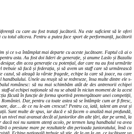
rență cu care au fost tratați jucătorii. Nu este suficient să le oferi
cu totul altceva. Pentru a putea face sport de performanță, jucătorii
im și ce s-a întâmplat mai departe cu aceste jucătoare. Faptul că ai o
c pentru asta. Au fost doi lideri de generație, și anume Laslo și Bazaliu
 desigur, din acea generație cu potențial, dar care nu au fost urmărite
el trebuie să facă și federația, și să avem un staff care să urmărească
e cazul, să aleagă la vârste fragede, echipe la care să joace, nu care
l handbalului. Unele au reușit să se redreseze, însa multe dintre ele s-
dbalul românesc: să nu mai schimbăm atât de des antrenorii echipei
n staff-ul echipei naționale să nu se abată în niciun moment de la acest
cția făcută în funcție de forma sportivă premergătoare unei competiții,
omâniei. Dar, pentru ca toate astea să se întâmple cum ar fi firesc,
are, dar… de ce nu le-am crescut? Pentru ca, iată, talent am avut și
rații. Sunt multe de spus, iar dacă e să facem o analiză mai profundă,
 un nivel mai avansat decât al juniorilor din alte țări, dar pe urmă, la
 iar dacă noi nu suntem atenți acolo, pe termen lung handbalul va avea
fără o presiune mare pe rezultatele din perioada junioratului, însă cu
xistă. Echipa națională trebuie să știe, de la an la an, ce jucătoare va