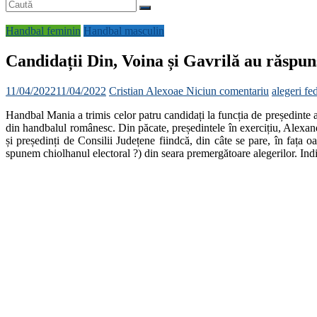
Handbal feminin
Handbal masculin
Candidații Din, Voina și Gavrilă au răspu
11/04/2022
11/04/2022
Cristian Alexoae
Niciun comentariu
alegeri f
Handbal Mania a trimis celor patru candidați la funcția de președinte 
din handbalul românesc. Din păcate, președintele în exercițiu, Alexandru
și președinți de Consilii Județene fiindcă, din câte se pare, în fața 
spunem chiolhanul electoral ?) din seara premergătoare alegerilor. Ind