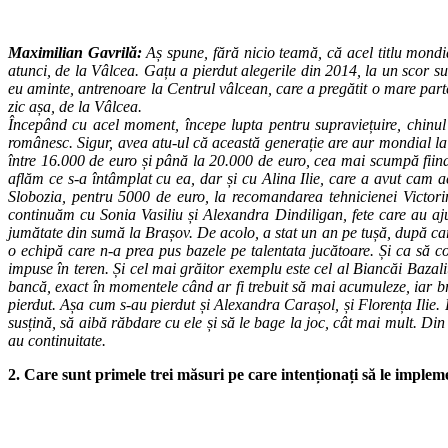
Maximilian Gavrilă:
Aș spune, fără nicio teamă, că acel titlu mondia
atunci, de la Vâlcea. Gațu a pierdut alegerile din 2014, la un scor
eu aminte, antrenoare la Centrul vâlcean, care a pregătit o mare part
zic așa, de la Vâlcea.
Începând cu acel moment, începe lupta pentru supraviețuire, chinul
românesc. Sigur, avea atu-ul că această generație are aur mondial la
între 16.000 de euro și până la 20.000 de euro, cea mai scumpă fiind
aflăm ce s-a întâmplat cu ea, dar și cu Alina Ilie, care a avut cam
Slobozia, pentru 5000 de euro, la recomandarea tehnicienei Victori
continuăm cu Sonia Vasiliu și Alexandra Dindiligan, fete care au aj
jumătate din sumă la
Brașov. De acolo, a stat un an pe tușă, după ca
o echipă care n-a prea pus bazele pe talentata jucătoare. Și ca să co
impuse în teren. Și cel mai grăitor exemplu este cel al Biancăi Bazal
bancă, exact în momentele când ar fi trebuit să mai acumuleze, iar b
pierdut. Așa cum s-au pierdut și Alexandra Carașol, și Florența Ilie.
susțină, să aibă răbdare cu ele și să le bage la joc, cât mai mult. Di
au continuitate.
2. Care sunt primele trei măsuri pe care intenționați să le implemen