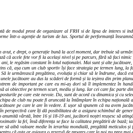
tă de modul prost de organizare al FRH si de lipsa de interes si indife
forme într-o agenție de turism de lux. Sportul de performanță înseamnă 
m avut, e drept, o generație bună la acel moment, dar trebuie să urmăr
ază că acele fete vor fi la același nivel și pe parcurs, fără să faci nimi
ni, le regăsim constant în lotul naționalei. Mai sunt și alte jucătoare,
vins că, așa cum un club sportiv își face strategia pe termen lung, la f
. Să le urmărească pregătirea, evoluția și chiar să le îndrume, dacă est
e unele jucătoare au dus la scăderi de formă și la ieșirea din prim planu
 extrem de important pe care eu mi-aș dori să îl implementez în han
 să ai obiective pe termen scurt, mediu și lung. Iar cei care fac parte di
u posturile pe care este nevoie. Da, sunt de acord cu dinamica și cu sele
ipa de club nu poate fi aruncată la întâmplare în echipa națională a R
jucătoare pe care le are în vedere. E ușor să spunem că nu avem jucăto
 în perspectivă care îți dă posibilitatea de a asigura schimbul de gene
numită vârstă, între 16 și 18-19 ani, jucătorii noștri reușesc să atingă
oximativ la fel, însă diferența se face la calitatea pregătirii de bază;
re să aibă valoare medie în ierarhia mondială, pregătită meticulos și 
, pentru că asta ar asigura o rezervă de progres care la noi nu prea mai e