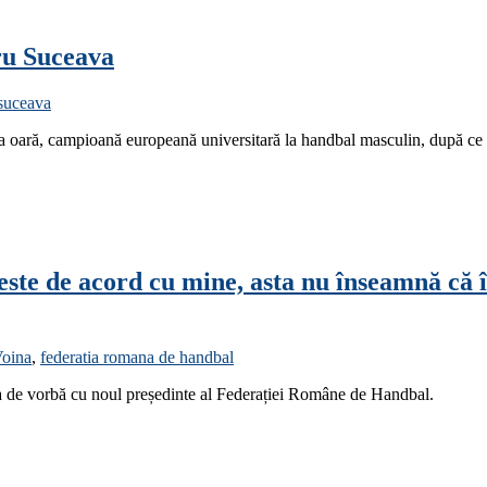
tru Suceava
 suceava
a oară, campioană europeană universitară la handbal masculin, după ce a
 este de acord cu mine, asta nu înseamnă că
oina
,
federatia romana de handbal
ta de vorbă cu noul președinte al Federației Române de Handbal.