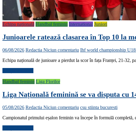
Echipa națională
Handbal feminin
Internațional
Juniori
Junioarele ratează clasarea în Top 10 la m
06/08/2026
Redactia
Niciun comentariu
Ihf world championship U1
Echipa națională de junioare a pierdut la scor în fața Franței, 21-32, 
Citește mai mult
Handbal feminin
Liga Florilor
Liga Națională feminină se va disputa cu 1
05/08/2026
Redactia
Niciun comentariu
csu stiinta bucuresti
Campionatul primului eșalon feminin va începe în formulă completă, cu
Citește mai mult