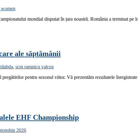
8 women
 campionatului mondial disputat în țara noastră. România a terminat pe l
icare ale săptămânii
ilabda
,
scm ramnicu valcea
pregătirilor pentru sezonul viitor. Vă prezentăm rezultatele înregistrate
finalele EHF Championship
onship 2026