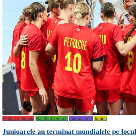
Echipa națională
Handbal feminin
Internațional
Juniori
Junioarele au terminat mondialele pe locul