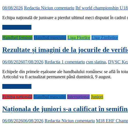
08/08/2026
Redactia
Niciun comentariu
Ihf world championship U1
Echipa națională de junioare a pierdut ultimul meci disputat în cadrul
Citește mai mult
Handbal feminin
Handbal masculin
Liga Florilor
Liga Zimbrilor
Rezultate și imagini de la jocurile de verif
06/08/2026
07/08/2026
Redactia
1 comentariu
csm slatina
,
DVSC Kez
Echipele din primele eșaloane ale handbalului românesc se află în toiul 
Articolul va fi actualizat permanent până duminică, 9 august.
Citește mai mult
Echipa națională
Handbal masculin
Internațional
Juniori
Naționala de juniori s-a calificat în semi
06/08/2026
06/08/2026
Redactia
Niciun comentariu
M18 EHF Champi