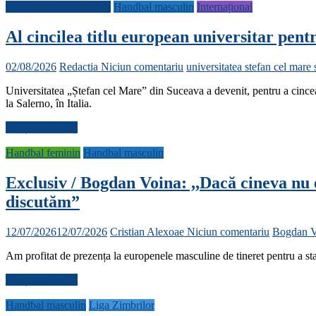
campionate universitare
Handbal masculin
Internațional
Al cincilea titlu european universitar pen
02/08/2026
Redactia
Niciun comentariu
universitatea stefan cel mare
Universitatea „Ștefan cel Mare” din Suceava a devenit, pentru a cince
la Salerno, în Italia.
Citește mai mult
Handbal feminin
Handbal masculin
Exclusiv / Bogdan Voina: ,,Dacă cineva nu
discutăm”
12/07/2026
12/07/2026
Cristian Alexoae
Niciun comentariu
Bogdan V
Am profitat de prezența la europenele masculine de tineret pentru a s
Citește mai mult
Handbal masculin
Liga Zimbrilor