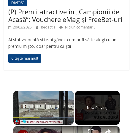
DIVERSE
(P) Premii atractive în „Campionii de
Acasă”: Vouchere eMag și FreeBet-uri
20/03/2025
Redactia
Niciun comentariu
Ai stat vreodată și te-ai gândit cum ar fi să te alegi cu un
premiu mișto, doar pentru că știi
Citește mai mult
×
Now Playing
×
Play
Unmute
Fullscreen