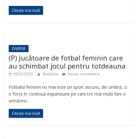
d
Citește mai mult
e
o
DIVERSE
(P) Jucătoare de fotbal feminin care
au schimbat jocul pentru totdeauna
06/02/2025
Redactia
Niciun comentariu
Fotbalul feminin nu mai este un sport ascuns, din umbră, ci
o forță în continuă expansiune pe care tot mai mulți fani o
urmăresc.
Citește mai mult