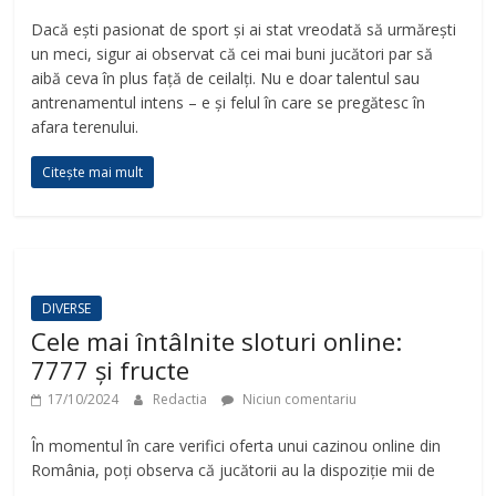
Dacă ești pasionat de sport și ai stat vreodată să urmărești
un meci, sigur ai observat că cei mai buni jucători par să
aibă ceva în plus față de ceilalți. Nu e doar talentul sau
antrenamentul intens – e și felul în care se pregătesc în
afara terenului.
Citește mai mult
DIVERSE
Cele mai întâlnite sloturi online:
7777 și fructe
17/10/2024
Redactia
Niciun comentariu
În momentul în care verifici oferta unui cazinou online din
România, poți observa că jucătorii au la dispoziție mii de