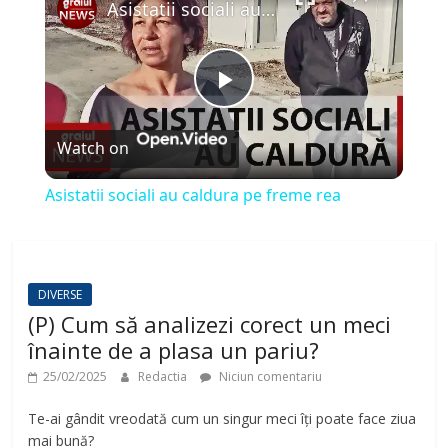
Asistatii sociali au caldura pe freme rea
P
Watch on
l
Asistatii sociali au caldura pe freme rea
a
y
DIVERSE
(P) Cum să analizezi corect un meci
V
înainte de a plasa un pariu?
25/02/2025
Redactia
Niciun comentariu
i
Te-ai gândit vreodată cum un singur meci îți poate face ziua
mai bună?