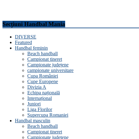
Secțiuni Handbal Mania
DIVERSE
Featured
Handbal feminin
Beach handball
Campionat tineret
Campionate județene
campionate universitare
Cupa României
Cupe Europene
Divizia A
Echipa națională
Internațional
Juniori
Liga Florilor
Supercupa Romaniei
Handbal masculin
Beach handball
Campionat tineret
Campionate județene