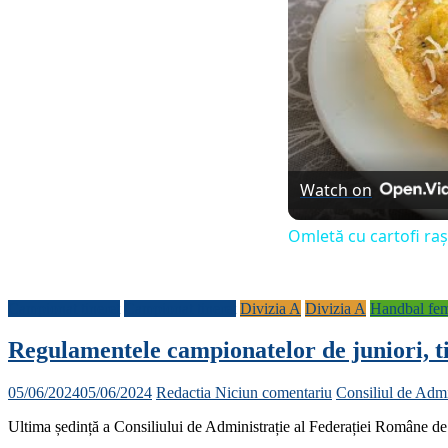
Watch on
Omletă cu cartofi raș
Campionat tineret
Campionat tineret
Divizia A
Divizia A
Handbal fem
Regulamentele campionatelor de juniori, tin
05/06/2024
05/06/2024
Redactia
Niciun comentariu
Consiliul de Adm
Ultima ședință a Consiliului de Administrație al Federației Române de