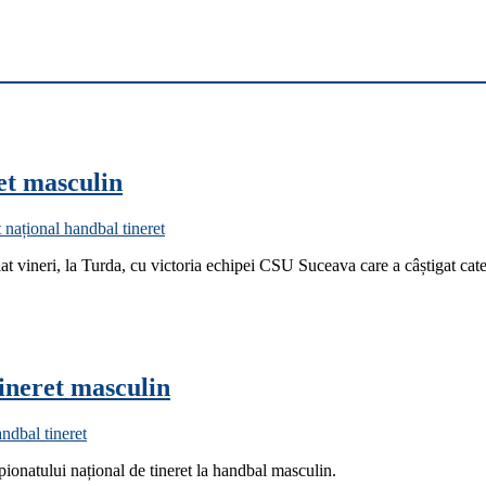
et masculin
 național handbal tineret
iat vineri, la Turda, cu victoria echipei CSU Suceava care a câștigat ca
tineret masculin
ndbal tineret
onatului național de tineret la handbal masculin.