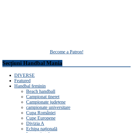
Become a Patron!
Secțiuni Handbal Mania
DIVERSE
Featured
Handbal feminin
Beach handball
Campionat tineret
Campionate județene
campionate universitare
Cupa României
Cupe Europene
Divizia A
Echipa națională