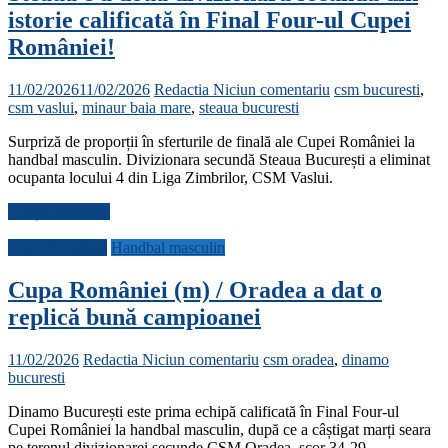
istorie calificată în Final Four-ul Cupei
României!
11/02/2026
11/02/2026
Redactia
Niciun comentariu
csm bucuresti
,
csm vaslui
,
minaur baia mare
,
steaua bucuresti
Surpriză de proporții în sferturile de finală ale Cupei României la
handbal masculin. Divizionara secundă Steaua București a eliminat
ocupanta locului 4 din Liga Zimbrilor, CSM Vaslui.
Citește mai mult
Cupa României
Handbal masculin
Cupa României (m) / Oradea a dat o
replică bună campioanei
11/02/2026
Redactia
Niciun comentariu
csm oradea
,
dinamo
bucuresti
Dinamo București este prima echipă calificată în Final Four-ul
Cupei României la handbal masculin, după ce a câștigat marți seara
pe terenul divizionarei secunde CSM Oradea, scor 34-29.