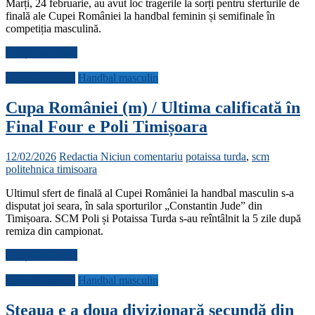
Marți, 24 februarie, au avut loc tragerile la sorți pentru sferturile de
finală ale Cupei României la handbal feminin și semifinale în
competiția masculină.
Citește mai mult
Cupa României
Handbal masculin
Cupa României (m) / Ultima calificată în
Final Four e Poli Timișoara
12/02/2026
Redactia
Niciun comentariu
potaissa turda
,
scm
politehnica timisoara
Ultimul sfert de finală al Cupei României la handbal masculin s-a
disputat joi seara, în sala sporturilor „Constantin Jude” din
Timișoara. SCM Poli și Potaissa Turda s-au reîntâlnit la 5 zile după
remiza din campionat.
Citește mai mult
Cupa României
Handbal masculin
Steaua e a doua divizionară secundă din