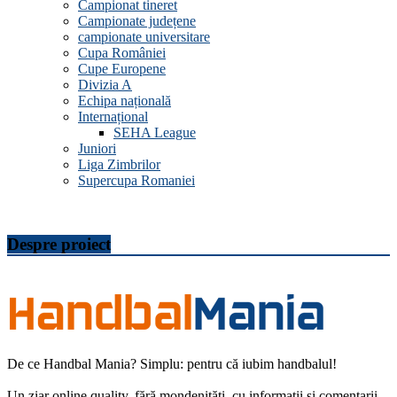
Campionat tineret
Campionate județene
campionate universitare
Cupa României
Cupe Europene
Divizia A
Echipa națională
Internațional
SEHA League
Juniori
Liga Zimbrilor
Supercupa Romaniei
Despre proiect
De ce Handbal Mania? Simplu: pentru că iubim handbalul!
Un ziar online quality, fără mondenități, cu informații și comentarii