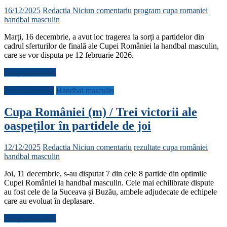
16/12/2025
Redactia
Niciun comentariu
program cupa romaniei
handbal masculin
Marți, 16 decembrie, a avut loc tragerea la sorți a partidelor din
cadrul sferturilor de finală ale Cupei României la handbal masculin,
care se vor disputa pe 12 februarie 2026.
Citește mai mult
Cupa României
Handbal masculin
Cupa României (m) / Trei victorii ale
oaspeților în partidele de joi
12/12/2025
Redactia
Niciun comentariu
rezultate cupa româniei
handbal masculin
Joi, 11 decembrie, s-au disputat 7 din cele 8 partide din optimile
Cupei României la handbal masculin. Cele mai echilibrate dispute
au fost cele de la Suceava și Buzău, ambele adjudecate de echipele
care au evoluat în deplasare.
Citește mai mult