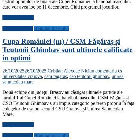
cadrul optimilor de finală ale Cupei României la handbal masculin,
care vor avea loc pe 11 decembrie. Citiți programul jocurilor.
Citește mai mult
Cupa României
Handbal masculin
Cupa României (m) / CSM Făgăraș și
Teutonii Ghimbav sunt ultimele calificate
în optimi
26/10/2025
26/10/2025
Cristian Alexoae
Niciun comentariu
cs
universitatea craiova
,
csm fagaras
,
cso teutonii ghimbav
,
unirea
sannicolau mare
Două echipe din județul Brașov au câștigat ultimele partide ale
turului 1 al Cupei României la handbal masculin. CSM Făgăraș și
CSO Teutonii Ghimbav s-au impus categoric pe teren propriu în fața
colegelor de eșalon secund CSU Craiova și Unirea Sânnicolau
Mare.
Citește mai mult
Cupa României
Handbal masculin