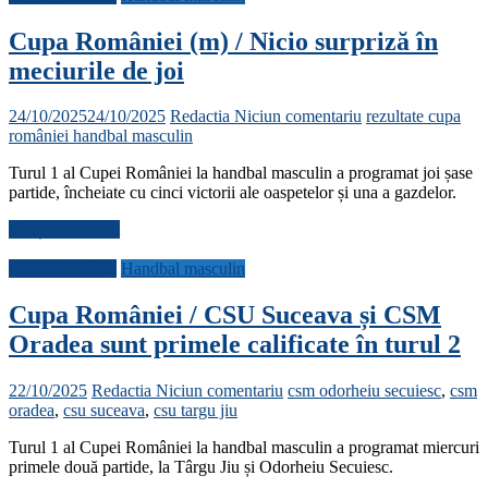
Cupa României (m) / Nicio surpriză în
meciurile de joi
24/10/2025
24/10/2025
Redactia
Niciun comentariu
rezultate cupa
româniei handbal masculin
Turul 1 al Cupei României la handbal masculin a programat joi șase
partide, încheiate cu cinci victorii ale oaspetelor și una a gazdelor.
Citește mai mult
Cupa României
Handbal masculin
Cupa României / CSU Suceava și CSM
Oradea sunt primele calificate în turul 2
22/10/2025
Redactia
Niciun comentariu
csm odorheiu secuiesc
,
csm
oradea
,
csu suceava
,
csu targu jiu
Turul 1 al Cupei României la handbal masculin a programat miercuri
primele două partide, la Târgu Jiu și Odorheiu Secuiesc.