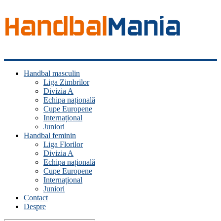
Handbal
Handbal masculin
Mania
Liga Zimbrilor
Divizia A
Fan
Echipa națională
handbal?
Cupe Europene
Ești
Internațional
acasă!
Juniori
Handbal feminin
Liga Florilor
Divizia A
Echipa națională
Cupe Europene
Internațional
Juniori
Contact
Despre