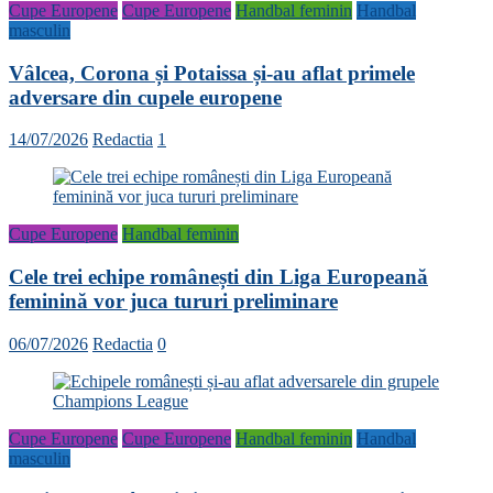
Cupe Europene
Cupe Europene
Handbal feminin
Handbal
masculin
Vâlcea, Corona și Potaissa și-au aflat primele
adversare din cupele europene
14/07/2026
Redactia
1
Cupe Europene
Handbal feminin
Cele trei echipe românești din Liga Europeană
feminină vor juca tururi preliminare
06/07/2026
Redactia
0
Cupe Europene
Cupe Europene
Handbal feminin
Handbal
masculin