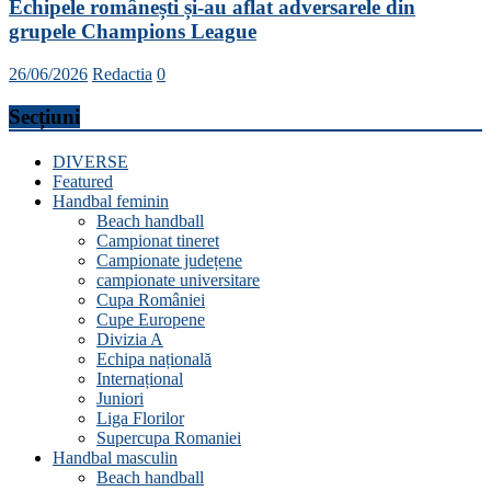
Echipele românești și-au aflat adversarele din
grupele Champions League
26/06/2026
Redactia
0
Secțiuni
DIVERSE
Featured
Handbal feminin
Beach handball
Campionat tineret
Campionate județene
campionate universitare
Cupa României
Cupe Europene
Divizia A
Echipa națională
Internațional
Juniori
Liga Florilor
Supercupa Romaniei
Handbal masculin
Beach handball