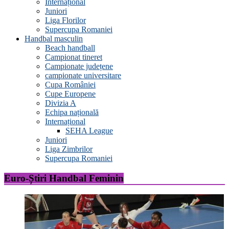
Internațional
Juniori
Liga Florilor
Supercupa Romaniei
Handbal masculin
Beach handball
Campionat tineret
Campionate județene
campionate universitare
Cupa României
Cupe Europene
Divizia A
Echipa națională
Internațional
SEHA League
Juniori
Liga Zimbrilor
Supercupa Romaniei
Euro-Știri Handbal Feminin