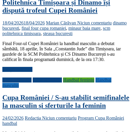
Politehnica Timișoara și Dinamo își
dispută trofeul Cupei României
18/04/2026
18/04/2026
Marian Cărăvan
Niciun comentariu
dinamo
bucuresti
,
final four cupa romaniei
,
minaur baia mare
,
scm
politehnica timisoara
,
steaua bucuresti
Final Four-ul Cupei României la handbal masculin a debutat
sâmbătă, 18 aprilie, în Sala „Constantin Jude” din Timișoara, iar
gazdele de la SCM Politehnica și CS Dinamo București s-au
calificat în finala programată duminică, de la ora 17:30.
Citește mai mult
Cupa României
Cupa României
Handbal feminin
Handbal
masculin
Cupa României / S-au stabilit semifinalele
la masculin și sferturile la feminin
24/02/2026
Redactia
Niciun comentariu
Program Cupa României
handbal