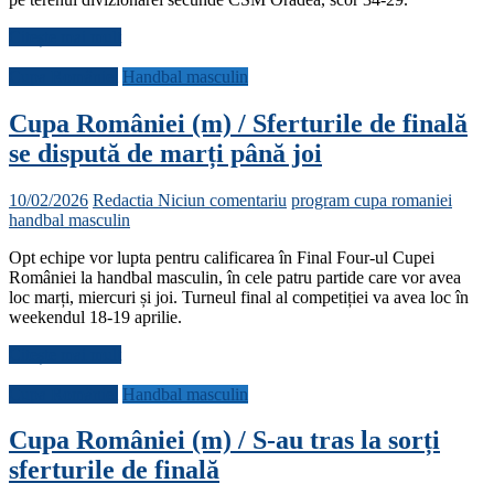
Citește mai mult
Cupa României
Handbal masculin
Cupa României (m) / Sferturile de finală
se dispută de marți până joi
10/02/2026
Redactia
Niciun comentariu
program cupa romaniei
handbal masculin
Opt echipe vor lupta pentru calificarea în Final Four-ul Cupei
României la handbal masculin, în cele patru partide care vor avea
loc marți, miercuri și joi. Turneul final al competiției va avea loc în
weekendul 18-19 aprilie.
Citește mai mult
Cupa României
Handbal masculin
Cupa României (m) / S-au tras la sorți
sferturile de finală