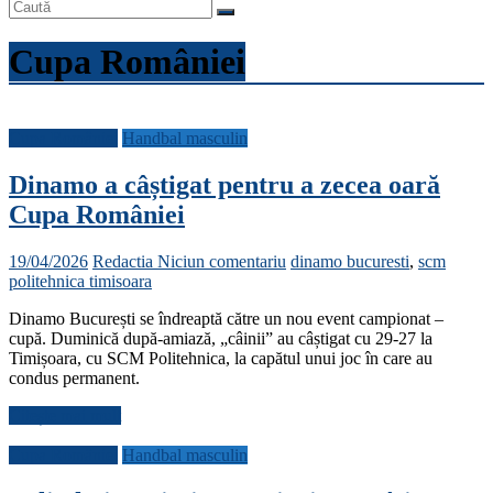
Cupa României
Cupa României
Handbal masculin
Dinamo a câștigat pentru a zecea oară
Cupa României
19/04/2026
Redactia
Niciun comentariu
dinamo bucuresti
,
scm
politehnica timisoara
Dinamo București se îndreaptă către un nou event campionat –
cupă. Duminică după-amiază, „câinii” au câștigat cu 29-27 la
Timișoara, cu SCM Politehnica, la capătul unui joc în care au
condus permanent.
Citește mai mult
Cupa României
Handbal masculin