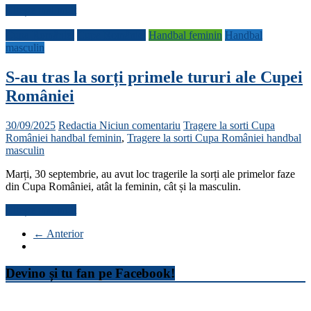
Citește mai mult
Cupa României
Cupa României
Handbal feminin
Handbal
masculin
S-au tras la sorți primele tururi ale Cupei
României
30/09/2025
Redactia
Niciun comentariu
Tragere la sorti Cupa
României handbal feminin
,
Tragere la sorti Cupa României handbal
masculin
Marți, 30 septembrie, au avut loc tragerile la sorți ale primelor faze
din Cupa României, atât la feminin, cât și la masculin.
Citește mai mult
← Anterior
Devino și tu fan pe Facebook!