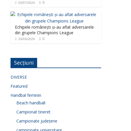
0
06/07/2026
Echipele românești și-au aflat adversarele
din grupele Champions League
0
26/06/2026
Secțiuni
DIVERSE
Featured
Handbal feminin
Beach handball
Campionat tineret
Campionate județene
campionate universitare