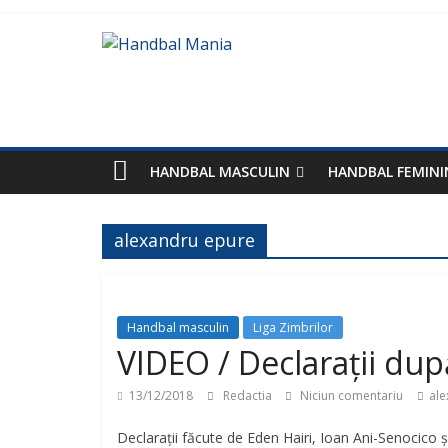
HANDBAL MASCULIN
HANDBAL FEMINI
alexandru epure
Handbal masculin
Liga Zimbrilor
VIDEO / Declarații du
13/12/2018
Redactia
Niciun comentariu
ale
Declarații făcute de Eden Hairi, Ioan Ani-Senocico 