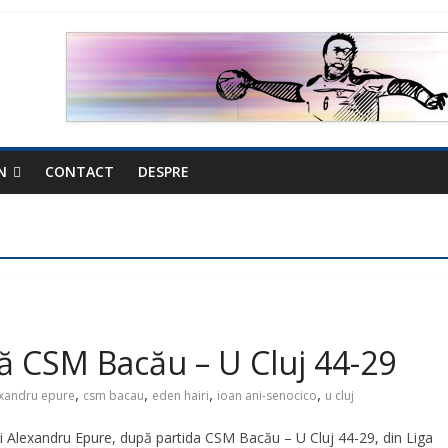
N
CONTACT
DESPRE
pă CSM Bacău – U Cluj 44-29
,
,
,
,
xandru epure
csm bacau
eden hairi
ioan ani-senocico
u cluj
și Alexandru Epure, după partida CSM Bacău – U Cluj 44-29, din Liga