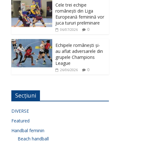
Cele trei echipe
românești din Liga
Europeană feminină vor
juca tururi preliminare
0
06/07/2026
Echipele românești și-
au aflat adversarele din
grupele Champions
League
0
26/06/2026
Secțiuni
DIVERSE
Featured
Handbal feminin
Beach handball