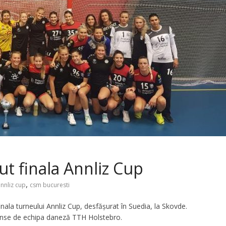
t finala Annliz Cup
,
nnliz cup
csm bucuresti
ala turneului Annliz Cup, desfășurat în Suedia, la Skovde.
inse de echipa daneză TTH Holstebro.