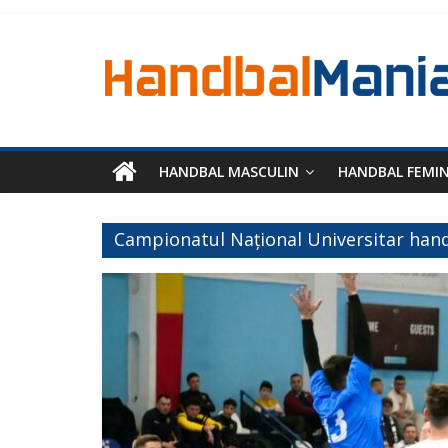
HANDBAL MASCULIN
HANDBAL FEMI
Campionatul Național Universitar han