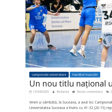
campionate universitare
Handbal masculin
Un nou titlu național 
13/04/2025
Redactia
Niciun comentariu
C
Vineri și sâmbătă, la Suceava, a avut loc Campionatu
Universitatea Suceava a învins cu 41-32 (20-15) repr