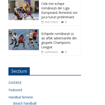
Cele trei echipe
românești din Liga
Europeană feminină vor
juca tururi preliminare
0
06/07/2026
Echipele românești și-
au aflat adversarele din
grupele Champions
League
0
26/06/2026
Secțiuni
DIVERSE
Featured
Handbal feminin
Beach handball