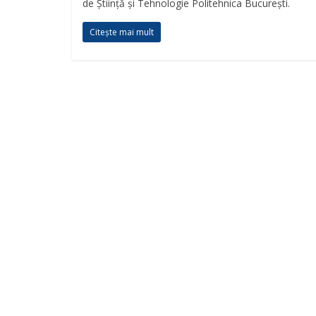
de Ştiinţă şi Tehnologie Politehnica Bucureşti.
Citește mai mult