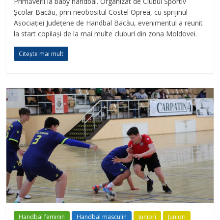
Primăverii la baby handbal. Organizat de Clubul Sportiv
Școlar Bacău, prin neobositul Costel Oprea, cu sprijinul
Asociației Județene de Handbal Bacău, evenimentul a reunit
la start copilași de la mai multe cluburi din zona Moldovei.
Citește mai mult
Handbal feminin
Handbal masculin
Juniori
Juniori