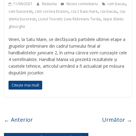
,
11/06/2021
Redactia
Niciun comentariu
csm bacau
,
,
,
,
csm bucuresti
csm corona brasov
css 2 baia mare
css bacau
csu
,
,
stiinta bucuresti
Liceul Teoretic Liviu Rebreanu Turda
sepsi sfantu
gheorghe
Vineri, la Satu Mare, se desfășoară partidele ultimei etape a
grupelor preliminare din cadrul turneului final al
handbalistelor junioare 2, în urma cărora vom cunoaște cele
4 semifinaliste. Handbal Mania vă prezintă rezultatele și
casetele tehnice, articolul urmând a fi actualizat pe măsura
disputării jocurilor.
Citește mai mult
← Anterior
Următor →