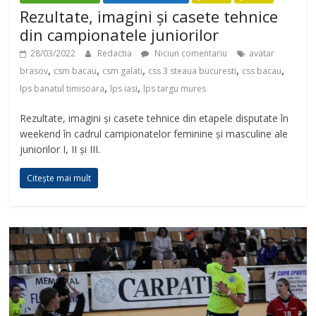
Rezultate, imagini și casete tehnice
din campionatele juniorilor
28/03/2022
Redactia
Niciun comentariu
avatar
,
,
,
,
,
brasov
csm bacau
csm galati
css 3 steaua bucuresti
css bacau
,
,
lps banatul timisoara
lps iasi
lps targu mures
Rezultate, imagini și casete tehnice din etapele disputate în
weekend în cadrul campionatelor feminine și masculine ale
juniorilor I, II și III.
Citește mai mult