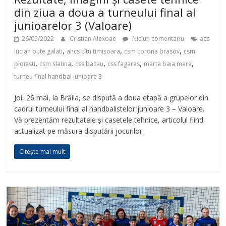
din ziua a doua a turneului final al
junioarelor 3 (Valoare)
26/05/2022
Cristian Alexoae
Niciun comentariu
acs
,
,
,
lucian bute galati
ahcs cîtu timișoara
csm corona brasov
csm
,
,
,
,
,
ploiesti
csm slatina
css bacau
css fagaras
marta baia mare
turneu final handbal junioare 3
Joi, 26 mai, la Brăila, se dispută a doua etapă a grupelor din
cadrul turneului final al handbalistelor junioare 3 – Valoare.
Vă prezentăm rezultatele și casetele tehnice, articolul fiind
actualizat pe măsura disputării jocurilor.
Citește mai mult