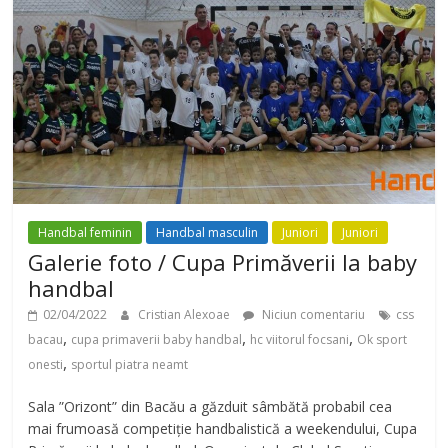
Handbal feminin
Handbal masculin
Juniori
Juniori
Galerie foto / Cupa Primăverii la baby
handbal
02/04/2022
Cristian Alexoae
Niciun comentariu
css
,
,
,
bacau
cupa primaverii baby handbal
hc viitorul focsani
Ok sport
,
onesti
sportul piatra neamt
Sala ”Orizont” din Bacău a găzduit sâmbătă probabil cea
mai frumoasă competiție handbalistică a weekendului, Cupa