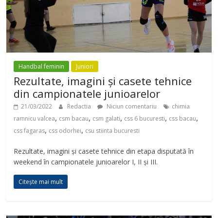
Handbal feminin
Juniori
Rezultate, imagini și casete tehnice
din campionatele junioarelor
21/03/2022
Redactia
Niciun comentariu
chimia
,
,
,
,
,
ramnicu valcea
csm bacau
csm galati
css 6 bucuresti
css bacau
,
,
css fagaras
css odorhei
csu stiinta bucuresti
Rezultate, imagini și casete tehnice din etapa disputată în
weekend în campionatele junioarelor I, II și III.
Citește mai mult