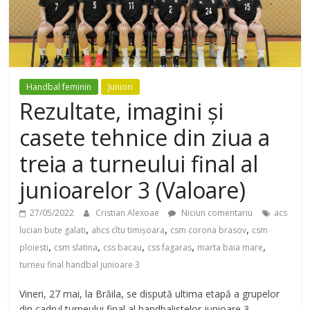
Handbal feminin
Juniori
Rezultate, imagini și
casete tehnice din ziua a
treia a turneului final al
junioarelor 3 (Valoare)
27/05/2022
Cristian Alexoae
Niciun comentariu
acs
,
,
,
lucian bute galati
ahcs cîtu timișoara
csm corona brasov
csm
,
,
,
,
,
ploiesti
csm slatina
css bacau
css fagaras
marta baia mare
turneu final handbal junioare 3
Vineri, 27 mai, la Brăila, se dispută ultima etapă a grupelor
din cadrul turneului final al handbalistelor junioare 3 –