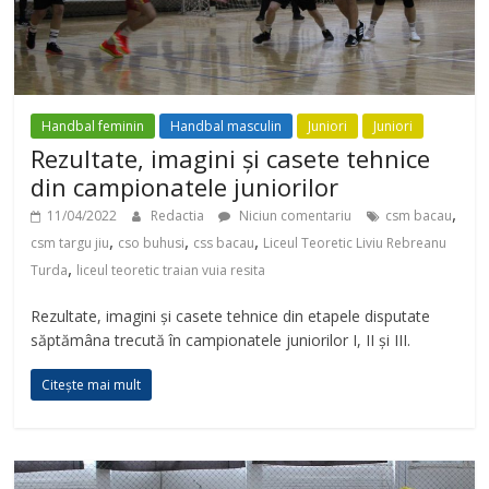
Handbal feminin
Handbal masculin
Juniori
Juniori
Rezultate, imagini și casete tehnice
din campionatele juniorilor
,
11/04/2022
Redactia
Niciun comentariu
csm bacau
,
,
,
csm targu jiu
cso buhusi
css bacau
Liceul Teoretic Liviu Rebreanu
,
Turda
liceul teoretic traian vuia resita
Rezultate, imagini și casete tehnice din etapele disputate
săptămâna trecută în campionatele juniorilor I, II și III.
Citește mai mult