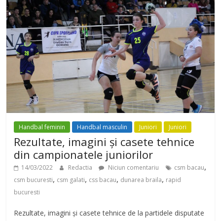
Handbal feminin
Handbal masculin
Juniori
Juniori
Rezultate, imagini și casete tehnice
din campionatele juniorilor
,
14/03/2022
Redactia
Niciun comentariu
csm bacau
,
,
,
,
csm bucuresti
csm galati
css bacau
dunarea braila
rapid
bucuresti
Rezultate, imagini și casete tehnice de la partidele disputate