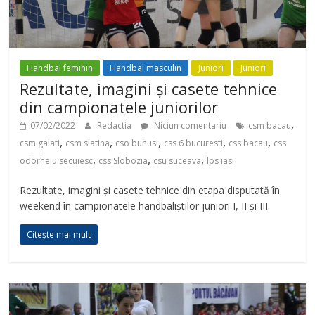
Handbal feminin
Handbal masculin
Juniori
Juniori
Rezultate, imagini și casete tehnice
din campionatele juniorilor
,
07/02/2022
Redactia
Niciun comentariu
csm bacau
,
,
,
,
,
csm galati
csm slatina
cso buhusi
css 6 bucuresti
css bacau
css
,
,
,
odorheiu secuiesc
css Slobozia
csu suceava
lps iasi
Rezultate, imagini și casete tehnice din etapa disputată în
weekend în campionatele handbaliștilor juniori I, II și III.
Citește mai mult