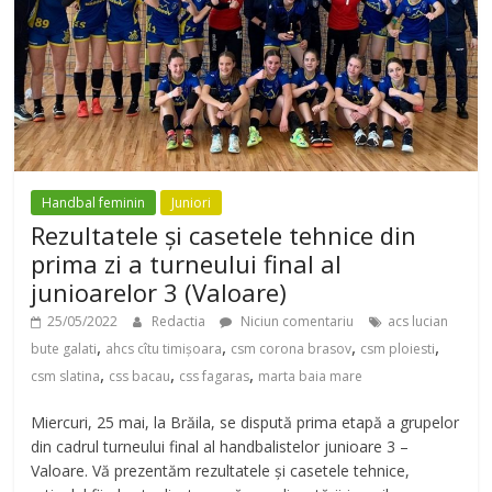
Handbal feminin
Juniori
Rezultatele și casetele tehnice din
prima zi a turneului final al
junioarelor 3 (Valoare)
25/05/2022
Redactia
Niciun comentariu
acs lucian
,
,
,
,
bute galati
ahcs cîtu timișoara
csm corona brasov
csm ploiesti
,
,
,
csm slatina
css bacau
css fagaras
marta baia mare
Miercuri, 25 mai, la Brăila, se dispută prima etapă a grupelor
din cadrul turneului final al handbalistelor junioare 3 –
Valoare. Vă prezentăm rezultatele și casetele tehnice,