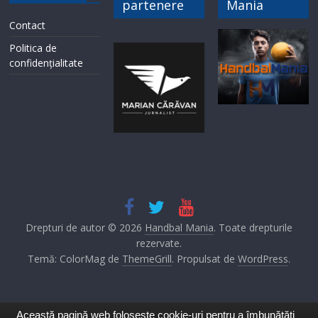
partenere
Mania
Contact
Politica de
confidențialitate
Drepturi de autor © 2026
Handbal Mania
. Toate drepturile
rezervate.
Temă: ColorMag de
ThemeGrill
. Propulsat de
WordPress
.
Această pagină web folosește cookie-uri pentru a îmbunătăți