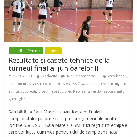
Handbal feminin
Juniori
Rezultate și casete tehnice de la
turneul final al junioarelor II
,
12/06/2021
Redactia
Niciun comentariu
csm bacau
,
,
,
,
csm bucuresti
csm corona brasov
css 2 baia mare
css bacau
csu
,
,
stiinta bucuresti
Liceul Teoretic Liviu Rebreanu Turda
sepsi sfantu
gheorghe
Sâmbătă, la Satu Mare, au avut loc semifinalele
campionatului junioarelor 2, precum și meciurile pentru
locurile 5-8. CSS 2 Baia Mare și CSM București sunt echipele
care vor lupta duminică pentru titlul de campioană. Iată