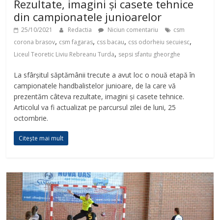
Rezultate, imagini și casete tehnice
din campionatele junioarelor
25/10/2021
Redactia
Niciun comentariu
csm
,
,
,
,
corona brasov
csm fagaras
css bacau
css odorheiu secuiesc
,
Liceul Teoretic Liviu Rebreanu Turda
sepsi sfantu gheorghe
La sfârșitul săptămânii trecute a avut loc o nouă etapă în
campionatele handbalistelor junioare, de la care vă
prezentăm câteva rezultate, imagini și casete tehnice.
Articolul va fi actualizat pe parcursul zilei de luni, 25
octombrie.
Citește mai mult