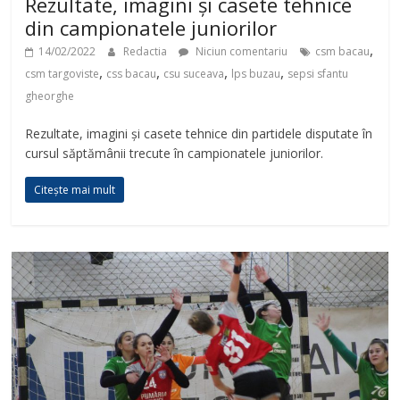
Rezultate, imagini și casete tehnice
din campionatele juniorilor
,
14/02/2022
Redactia
Niciun comentariu
csm bacau
,
,
,
,
csm targoviste
css bacau
csu suceava
lps buzau
sepsi sfantu
gheorghe
Rezultate, imagini și casete tehnice din partidele disputate în
cursul săptămânii trecute în campionatele juniorilor.
Citește mai mult