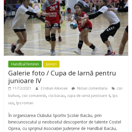
Handbal feminin
Juniori
Galerie foto / Cupa de Iarnă pentru
junioare IV
11/12/2021
Cristian Alexoae
Niciun comentariu
cso
,
,
,
,
buhusi
cso comanesti
css bacau
cupa de iarnă juniooare 4
lps
,
iasi
lps roman
În organizarea Clubului Sportiv Școlar Bacău, prin
binecunoscutul și neobositul descoperitor de talente Costel
Oprea, cu sprijinul Asociației Județene de Handbal Bacău,