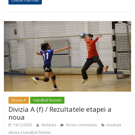
Citește mai mult
Divizia A
Handbal feminin
Divizia A (f) / Rezultatele etapei a
noua
19/12/2025
Redactia
Niciun comentariu
rezultate
divizia a handbal feminin