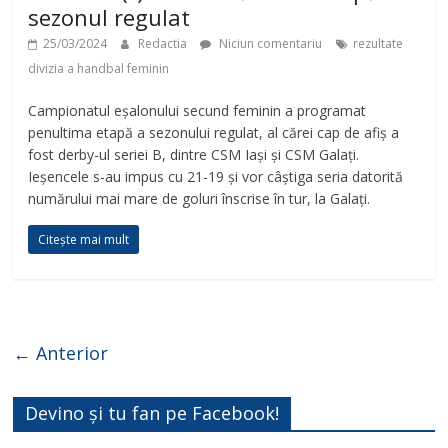
sezonul regulat
25/03/2024
Redactia
Niciun comentariu
rezultate
divizia a handbal feminin
Campionatul eșalonului secund feminin a programat
penultima etapă a sezonului regulat, al cărei cap de afiș a
fost derby-ul seriei B, dintre CSM Iași și CSM Galați.
Ieșencele s-au impus cu 21-19 și vor câștiga seria datorită
numărului mai mare de goluri înscrise în tur, la Galați.
Citește mai mult
← Anterior
Devino și tu fan pe Facebook!