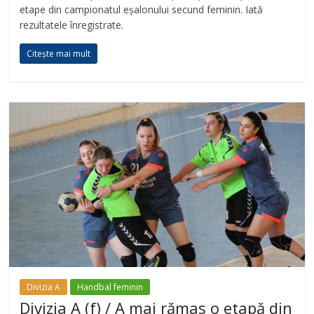
etape din campionatul eșalonului secund feminin. Iată
rezultatele înregistrate.
Citește mai mult
Divizia A
Handbal feminin
Divizia A (f) / A mai rămas o etapă din