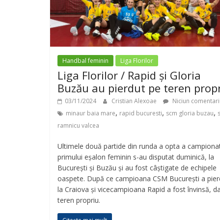
Handbal feminin
Liga Florilor
Liga Florilor / Rapid și Gloria
Buzău au pierdut pe teren prop
03/11/2024
Cristian Alexoae
Niciun comentari
,
,
,
minaur baia mare
rapid bucuresti
scm gloria buzau
ramnicu valcea
Ultimele două partide din runda a opta a campionat
primului eșalon feminin s-au disputat duminică, la
București și Buzău și au fost câștigate de echipele
oaspete. După ce campioana CSM București a pier
la Craiova și vicecampioana Rapid a fost învinsă, d
teren propriu.