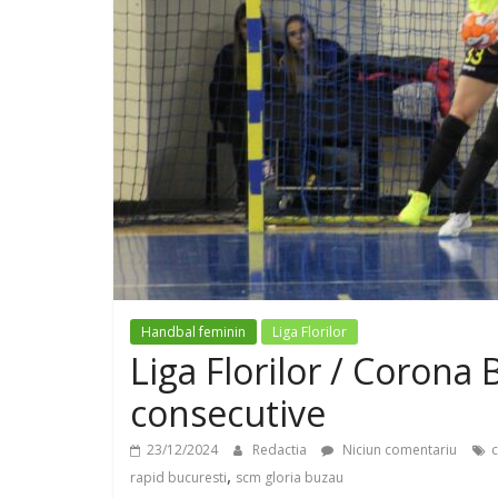
Handbal feminin
Liga Florilor
Liga Florilor / Corona B
consecutive
23/12/2024
Redactia
Niciun comentariu
,
rapid bucuresti
scm gloria buzau