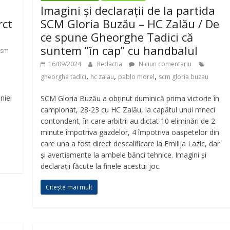
Imagini și declarații de la partida
rct
SCM Gloria Buzău – HC Zalău / De
ce spune Gheorghe Tadici că
suntem ”în cap” cu handbalul
csm
16/09/2024
Redactia
Niciun comentariu
,
,
,
gheorghe tadici
hc zalau
pablo morel
scm gloria buzau
niei
SCM Gloria Buzău a obținut duminică prima victorie în
campionat, 28-23 cu HC Zalău, la capătul unui mneci
contondent, în care arbitrii au dictat 10 eliminări de 2
minute împotriva gazdelor, 4 împotriva oaspetelor din
care una a fost direct descalificare la Emilija Lazic, dar
și avertismente la ambele bănci tehnice. Imagini și
declarații făcute la finele acestui joc.
Citește mai mult