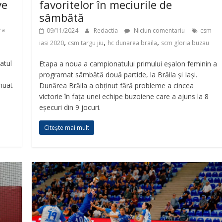
ve
favoritelor în meciurile de
sâmbătă
ra
09/11/2024
Redactia
Niciun comentariu
csm
,
,
,
iasi 2020
csm targu jiu
hc dunarea braila
scm gloria buzau
atul
Etapa a noua a campionatului primului eșalon feminin a
programat sâmbătă două partide, la Brăila și Iași.
inuat
Dunărea Brăila a obținut fără probleme a cincea
victorie în fața unei echipe buzoiene care a ajuns la 8
eșecuri din 9 jocuri.
Citește mai mult