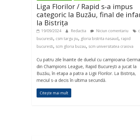
Liga Florilor / Rapid s-a impus
categoric la Buzău, final de infa
la Bistrița
19/09/2024
Redactia
Niciun comentariu
,
,
,
bucuresti
csm targu jiu
gloria bistrita nasaud
rapid
,
,
bucuresti
scm gloria buzau
scm universitatea craiova
Cu patru zile înainte de duelul cu campioana Germa
din Champions League, Rapid București a jucat la
Buzău, în etapa a patra a Ligii Florilor. La Bistrița,
meciul s-a decis în ultima secundă.
Citește mai mult