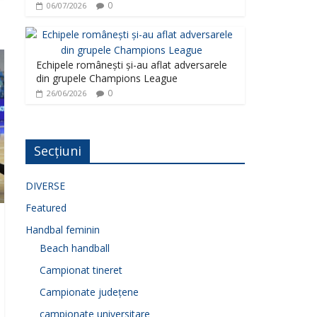
0
06/07/2026
Echipele românești și-au aflat adversarele
din grupele Champions League
0
26/06/2026
Secțiuni
DIVERSE
Featured
Handbal feminin
Beach handball
Campionat tineret
Campionate județene
campionate universitare