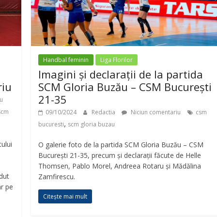
Handbal feminin
Liga Florilor
Imagini și declarații de la partida
riu
SCM Gloria Buzău – CSM București
21-35
u
scm
09/10/2024
Redactia
Niciun comentariu
csm
,
bucuresti
scm gloria buzau
ului
O galerie foto de la partida SCM Gloria Buzău – CSM
București 21-35, precum și declarații făcute de Helle
Thomsen, Pablo Morel, Andreea Rotaru și Mădălina
dut
Zamfirescu.
ar pe
Citește mai mult