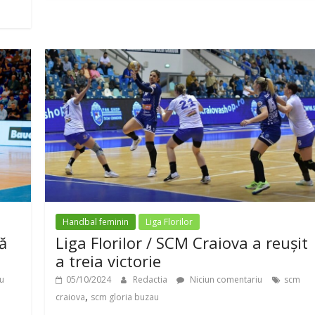
Handbal feminin
Liga Florilor
ă
Liga Florilor / SCM Craiova a reușit
a treia victorie
u
05/10/2024
Redactia
Niciun comentariu
scm
,
craiova
scm gloria buzau