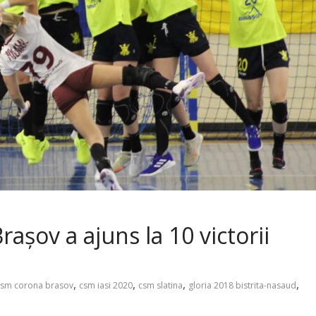
rașov a ajuns la 10 victorii
,
,
,
,
csm corona brasov
csm iasi 2020
csm slatina
gloria 2018 bistrita-nasaud