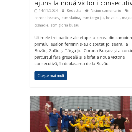
ajuns la nouă victorii consecuti
14/11/2024
Redactia
Niciun comentariu
,
,
,
,
corona brasov
csm slatina
csm targu jiu
hc zalau
magu
,
cisnadie
scm gloria buzau
Ultimele trei partide ale etapei a zecea din campion
primului eșalon feminin s-au disputat joi seara, la
Buzău, Zalău și Târgu Jiu. Corona Brașov și-a cont
parcursul fără greșeală și a bifat a noua victorie
consecutivă, în deplasarea de la Buzău.
Citește mai mult