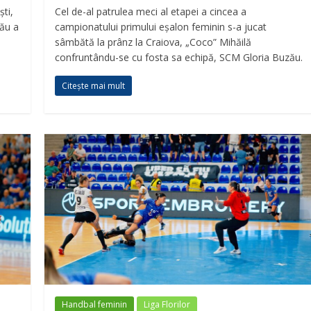
ti,
Cel de-al patrulea meci al etapei a cincea a
ău a
campionatului primului eșalon feminin s-a jucat
sâmbătă la prânz la Craiova, „Coco” Mihăilă
confruntându-se cu fosta sa echipă, SCM Gloria Buzău.
Citește mai mult
Handbal feminin
Liga Florilor