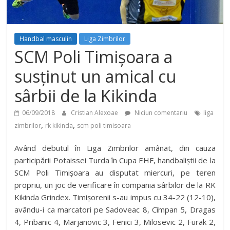
Handbal masculin
Liga Zimbrilor
SCM Poli Timișoara a
susținut un amical cu
sârbii de la Kikinda
06/09/2018
Cristian Alexoae
Niciun comentariu
liga
,
,
zimbrilor
rk kikinda
scm poli timisoara
Având debutul în Liga Zimbrilor amânat, din cauza
participării Potaissei Turda în Cupa EHF, handbaliștii de la
SCM Poli Timișoara au disputat miercuri, pe teren
propriu, un joc de verificare în compania sârbilor de la RK
Kikinda Grindex. Timișorenii s-au impus cu 34-22 (12-10),
avându-i ca marcatori pe Sadoveac 8, Cîmpan 5, Dragas
4, Pribanic 4, Marjanovic 3, Fenici 3, Milosevic 2, Furak 2,