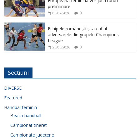
Europeană feminină vor juca tururi
preliminare
0
06/07/2026
Echipele românești și-au aflat
adversarele din grupele Champions
League
0
26/06/2026
Secțiuni
DIVERSE
Featured
Handbal feminin
Beach handball
Campionat tineret
Campionate județene