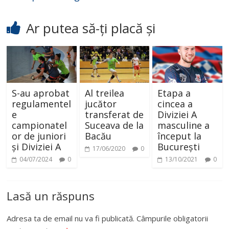
Ar putea să-ți placă și
S-au aprobat
Al treilea
Etapa a
regulamentel
jucător
cincea a
e
transferat de
Diviziei A
campionatel
Suceava de la
masculine a
or de juniori
Bacău
început la
și Diviziei A
București
17/06/2020
0
04/07/2024
0
13/10/2021
0
Lasă un răspuns
Adresa ta de email nu va fi publicată.
Câmpurile obligatorii