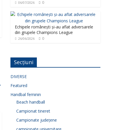
0
06/07/2026
Echipele românești și-au aflat adversarele
din grupele Champions League
0
26/06/2026
Secțiuni
DIVERSE
→
Featured
Handbal feminin
Beach handball
Campionat tineret
Campionate județene
campionate universitare