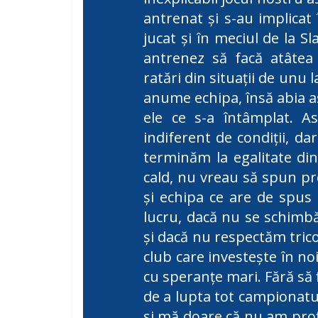
antrenat şi s-au implica
jucat şi în meciul de la S
antrenez să facă atâtea 
ratări din situaţii de unu 
anume echipa, însă abia a
ele ce s-a întâmplat. 
indiferent de condiţii, d
terminăm la egalitate din
cald, nu vreau să spun pre
şi echipa ce are de spus 
lucru, dacă nu se schimbă
şi dacă nu respectăm trico
club care investeşte în no
cu speranţe mari. Fără să 
de a lupta tot campionatu
şi mă doare că nu am prof