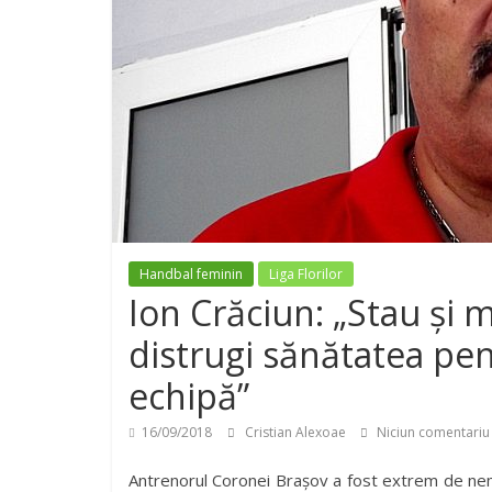
Handbal feminin
Liga Florilor
Ion Crăciun: „Stau şi m
distrugi sănătatea pen
echipă”
16/09/2018
Cristian Alexoae
Niciun comentariu
Antrenorul Coronei Brașov a fost extrem de nemul