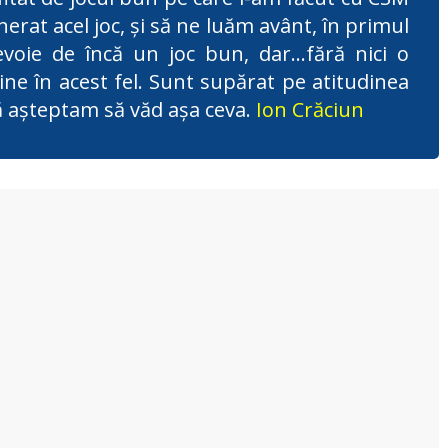
nerat acel joc, şi să ne luăm avânt, în primul
voie de încă un joc bun, dar…fără nici o
ine în acest fel. Sunt supărat pe atitudinea
ă aşteptam să văd aşa ceva.
Ion Crăciun