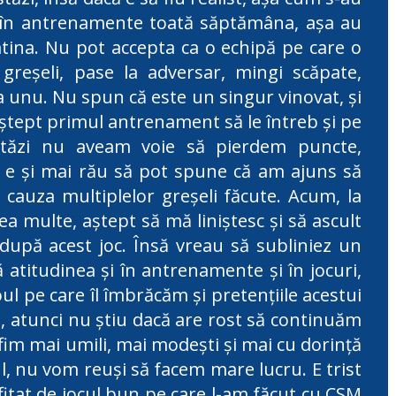
t în antrenamente toată săptămâna, aşa au
latina. Nu pot accepta ca o echipă pe care o
greşeli, pase la adversar, mingi scăpate,
la unu. Nu spun că este un singur vinovat, şi
ştept primul antrenament să le întreb şi pe
Astăzi nu aveam voie să pierdem puncte,
ar e şi mai rău să pot spune că am ajuns să
 cauza multiplelor greşeli făcute. Acum, la
a multe, aştept să mă liniştesc şi să ascult
după acest joc. Însă vreau să subliniez un
 atitudinea şi în antrenamente şi în jocuri,
ul pe care îl îmbrăcăm şi pretenţiile acestui
i, atunci nu ştiu dacă are rost să continuăm
fim mai umili, mai modeşti şi mai cu dorinţă
l, nu vom reuşi să facem mare lucru. E trist
itat de jocul bun pe care l-am făcut cu CSM