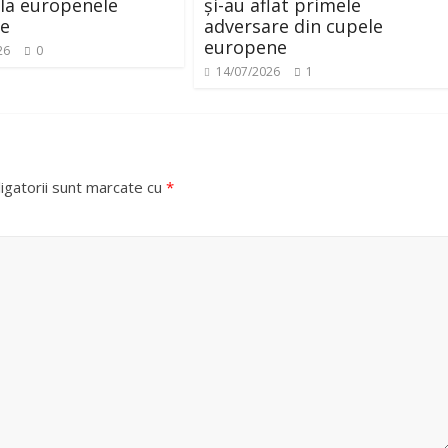
 la europenele
și-au aflat primele
ne
adversare din cupele
europene
26
0
14/07/2026
1
igatorii sunt marcate cu
*