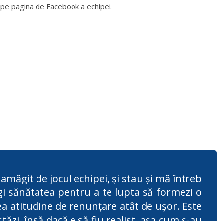
 pe pagina de Facebook a echipei.
amăgit de jocul echipei, şi stau şi mă întreb
ugi sănătatea pentru a te lupta să formezi o
a atitudine de renunţare atât de uşor. Este
stăzi, însă dacă e să fiu realist, aşa cum s-au