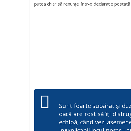
putea chiar să renunțe într-o declarație postată
Sunt foarte supărat şi dez
dacă are rost să îţi distr
echipă, când vezi asemene
inexplicabil jocul nostru a