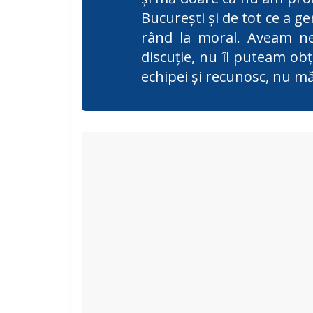
Bucureşti şi de tot ce a ge
rând la moral. Aveam ne
discuţie, nu îl puteam obţ
echipei şi recunosc, nu m