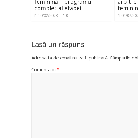
feminină – programul
arbitre
complet al etapei
femini
10/02/2023
0
04/07/20
Lasă un răspuns
Adresa ta de email nu va fi publicată.
Câmpurile obl
Comentariu
*