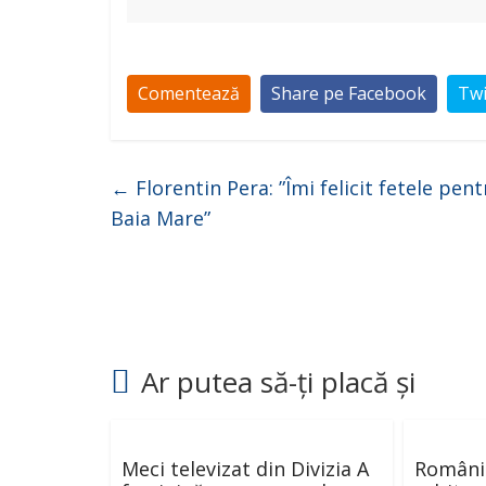
Comentează
Share pe Facebook
Twi
←
Florentin Pera: ”Îmi felicit fetele pen
Baia Mare”
Ar putea să-ți placă și
Meci televizat din Divizia A
România