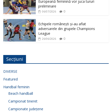
Europeană feminină vor juca tururi
preliminare
0
06/07/2026
Echipele românești și-au aflat
adversarele din grupele Champions
League
0
26/06/2026
Secțiuni
DIVERSE
Featured
Handbal feminin
Beach handball
Campionat tineret
Campionate județene