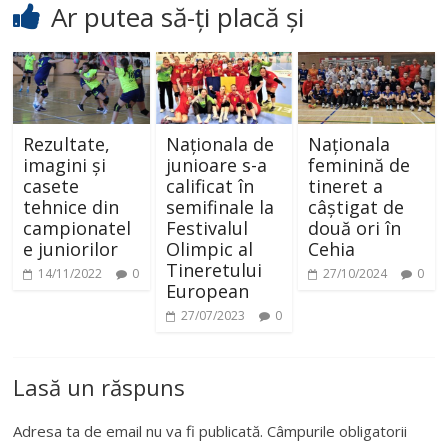
Ar putea să-ți placă și
Rezultate,
Naționala de
Naționala
imagini și
junioare s-a
feminină de
casete
calificat în
tineret a
tehnice din
semifinale la
câștigat de
campionatel
Festivalul
două ori în
e juniorilor
Olimpic al
Cehia
Tineretului
14/11/2022
0
27/10/2024
0
European
27/07/2023
0
Lasă un răspuns
Adresa ta de email nu va fi publicată.
Câmpurile obligatorii