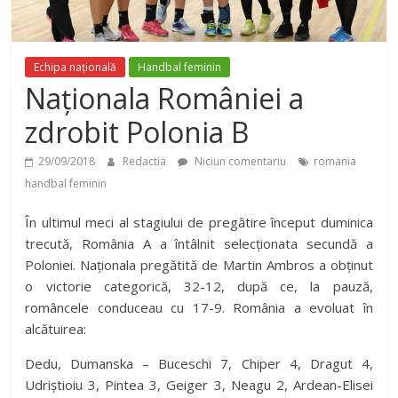
Echipa națională
Handbal feminin
Naționala României a
zdrobit Polonia B
29/09/2018
Redactia
Niciun comentariu
romania
handbal feminin
În ultimul meci al stagiului de pregătire început duminica
trecută, România A a întâlnit selecționata secundă a
Poloniei. Naționala pregătită de Martin Ambros a obținut
o victorie categorică, 32-12, după ce, la pauză,
româncele conduceau cu 17-9. România a evoluat în
alcătuirea:
Dedu, Dumanska – Buceschi 7, Chiper 4, Dragut 4,
Udriştioiu 3, Pintea 3, Geiger 3, Neagu 2, Ardean-Elisei