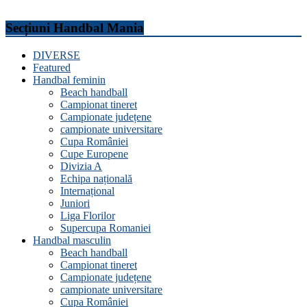
Secțiuni Handbal Mania
DIVERSE
Featured
Handbal feminin
Beach handball
Campionat tineret
Campionate județene
campionate universitare
Cupa României
Cupe Europene
Divizia A
Echipa națională
Internațional
Juniori
Liga Florilor
Supercupa Romaniei
Handbal masculin
Beach handball
Campionat tineret
Campionate județene
campionate universitare
Cupa României