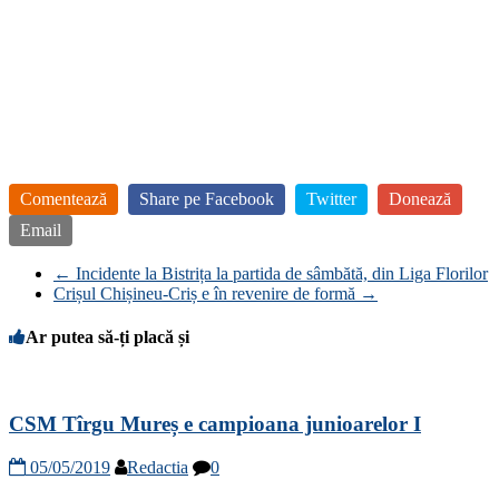
Comentează
Share pe Facebook
Twitter
Donează
Email
←
Incidente la Bistrița la partida de sâmbătă, din Liga Florilor
Crișul Chișineu-Criș e în revenire de formă
→
Ar putea să-ți placă și
CSM Tîrgu Mureș e campioana junioarelor I
05/05/2019
Redactia
0