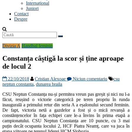
Internațional
Juniori
Contact
Despre
Divizia A
Handbal feminin
Constanța câștigă la scor și ține aproape
de locul 2
22/10/2018
Cristian Alexoae
Niciun comentariu
csu
neptun constanta
,
dunarea braila
CSU Neptun Constanța nu-și permitea vreun pas greșit și nici nu l-a
făcut, reușind o victorie categorică pe teren propriu în runda
inaugurală a primului retur din seria A a eșalonului secund feminin.
De fapt, victoria netă a gazdelor a fost și o mică revanșă a
constănțencelor în fața echipei care le-a învins în prima etapă a
campionatului. CSU Neptun Constanța are 10 puncte, cu 3 mai
puțin decât ocupanta locului 2, HCF Piatra Neamț, care va juca în
etapa viitoare pe terenul liderei HCM Slobozia.