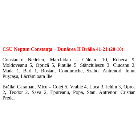
CSU Neptun Constanța – Dunărea II Brăila 41-21 (20-10)
Constanța: Nedelcu, Marchidan – Căldare 10, Rebeca 9,
Moldoveanu 5, Oprică 5, Pintilie 5, Stănciulescu 3, Ciucanu 2,
Mada 1, Bari 1, Bostan, Condurache, Szabo. Antrenori: Ionuț
Pușcașu, Lăcrămioara Ilie.
Brăila: Caraman, Micu – Coteț 5, Vrabie 4, Luca 3, Ichim 3, Oprea
2, Teodor 2, Sava 2, Epureanu, Popa, Stan. Antrenor: Cristian
Preda.