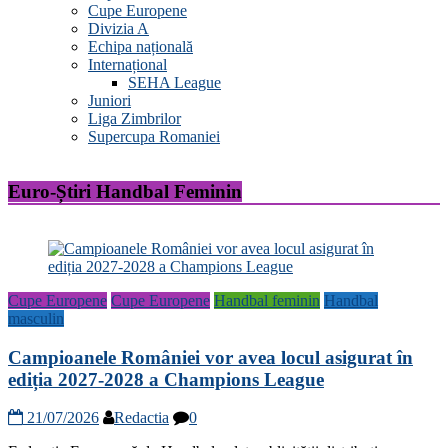
Cupe Europene
Divizia A
Echipa națională
Internațional
SEHA League
Juniori
Liga Zimbrilor
Supercupa Romaniei
Euro-Știri Handbal Feminin
Cupe Europene
Cupe Europene
Handbal feminin
Handbal
masculin
Campioanele României vor avea locul asigurat în
ediția 2027-2028 a Champions League
21/07/2026
Redactia
0