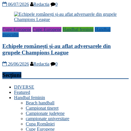
06/07/2026
Redactia
0
Cupe Europene
Cupe Europene
Handbal feminin
Handbal
masculin
Echipele românești și-au aflat adversarele din
grupele Champions League
26/06/2026
Redactia
0
Secțiuni
DIVERSE
Featured
Handbal feminin
Beach handball
Campionat tineret
Campionate județene
campionate universitare
Cupa României
Cupe Europene