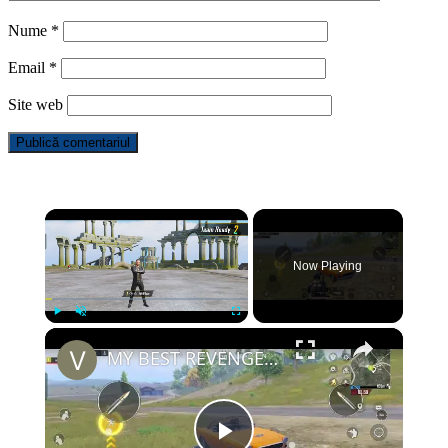
Nume
*
Email
*
Site web
×
Now Playing
×
Play
Unmute
Fullscreen
MY BEST REVENGE GAMEPLAY OF MONTH🔥PUBG Mobile