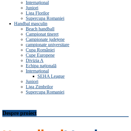
Internațional
Juniori
Liga Florilor
Supercupa Romaniei
Handbal masculin
Beach handball
Campionat tineret
Campionate județene
campionate universitare
Cupa României
Cupe Europene
Divizia A
Echipa națională
Internațional
SEHA League
Juniori
Liga Zimbrilor
Supercupa Romaniei
Despre proiect