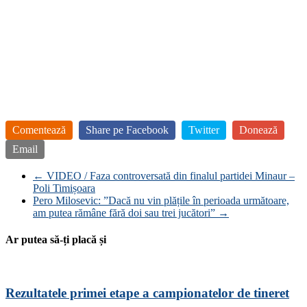
Comentează
Share pe Facebook
Twitter
Donează
Email
←
VIDEO / Faza controversată din finalul partidei Minaur –
Poli Timișoara
Pero Milosevic: ”Dacă nu vin plățile în perioada următoare,
am putea rămâne fără doi sau trei jucători”
→
Ar putea să-ți placă și
Rezultatele primei etape a campionatelor de tineret