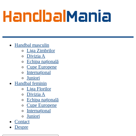
Handbal
Handbal masculin
Mania
Liga Zimbrilor
Divizia A
Fan
Echipa națională
handbal?
Cupe Europene
Ești
Internațional
acasă!
Juniori
Handbal feminin
Liga Florilor
Divizia A
Echipa națională
Cupe Europene
Internațional
Juniori
Contact
Despre