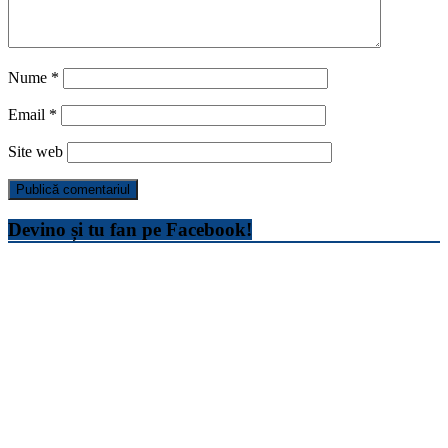
Nume
*
Email
*
Site web
Devino și tu fan pe Facebook!