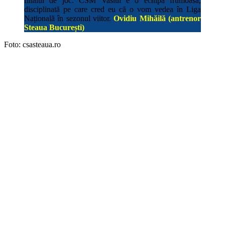
finalul de joc. CSM Vaslui e o echipă frumoasă,
disciplinată pe care cred eu că o vom vedea în Liga
Națională în sezonul viitor.
Ovidiu Mihăilă (antrenor
Steaua București)
Foto: csasteaua.ro