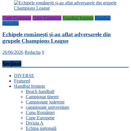
Cupe Europene
Cupe Europene
Handbal feminin
Handbal
masculin
Echipele românești și-au aflat adversarele din
grupele Champions League
26/06/2026
Redactia
0
Secțiuni
DIVERSE
Featured
Handbal feminin
Beach handball
Campionat tineret
Campionate județene
campionate universitare
Cupa României
Cupe Europene
Divizia A
Echipa națională