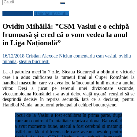
Cupa României
Handbal masculin
Ovidiu Mihăilă: ”CSM Vaslui e o echipă
frumoasă și cred că o vom vedea la anul
în Liga Națională”
16/12/2018
Cristian Alexoae
Niciun comentariu
csm vaslui
,
ovidiu
mihaila
,
steaua bucuresti
La al patrulea meci în 7 zile, Steaua București a obținut o victorie
care i-a adus calificarea la turneul final al Cupei României la
handbal masculin, care va avea loc la începutul lunii martie a anului
viitor. Deși a jucat pe terenul unei divizionare secunde,
vicecampioana României n-a avut deloc viață ușoară, reușind să se
desprindă decisiv în repriza secundă. Iată ce a declarat, pentru
Handbal Mania, antrenorul principal al echipei bucureștene.
Jocul de la Vaslui a fost echilibrat în prima parte, după
care am controlat în totalitate repriza a doua. Babasafari
a avut momente bune, atacul a fost cerebral și matur și
astfel am făcut diferența de care aveam nevoie pentru