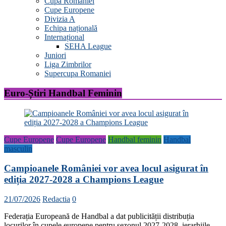
Cupa României
Cupe Europene
Divizia A
Echipa națională
Internațional
SEHA League
Juniori
Liga Zimbrilor
Supercupa Romaniei
Euro-Știri Handbal Feminin
Cupe Europene
Cupe Europene
Handbal feminin
Handbal
masculin
Campioanele României vor avea locul asigurat în
ediția 2027-2028 a Champions League
21/07/2026
Redactia
0
Federația Europeană de Handbal a dat publicității distribuția
locurilor în cupele europene pentru sezonul 2027-2028, ierarhiile