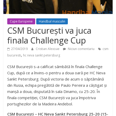
Cupe Europene
Handbal masculin
CSM București va juca
finala Challenge Cup
27/04/2019
Cristian Alexoae
Niciun comentariu
csm
,
bucuresti
hc neva sankt petersburg
CSM București s-a calificat sâmbătă în finala Challenge
Cup, după ce a învins-o pentru a doua oară pe HC Neva
Sankt Petersburg. După victoria de acum o săptămână
din Rusia, echipa pregătită de Paulo Pereira a câștigat și
manșă a doua, disputată în sala Dinamo, cu 25-20. În
finala competiției, CSM București va juca împotriva
portughezilor de la Madeira Andebol.
CSM București – HC Neva Sankt Petersburg 25-20 (15-