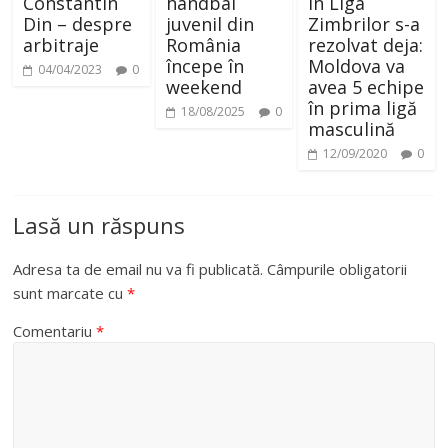
Constantin
handbal
în Liga
Din – despre
juvenil din
Zimbrilor s-a
arbitraje
România
rezolvat deja:
începe în
Moldova va
04/04/2023
0
weekend
avea 5 echipe
în prima ligă
18/08/2025
0
masculină
12/09/2020
0
Lasă un răspuns
Adresa ta de email nu va fi publicată.
Câmpurile obligatorii
sunt marcate cu
*
Comentariu
*