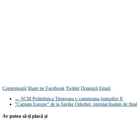
Comentează
Share pe Facebook
Twitter
Donează
Email
←
SCM Politehnica Timișoara e campioana juniorilor II
”Captain Europe” de la Szejke Odorhei, premiat înainte de fi
Ar putea să-ți placă și