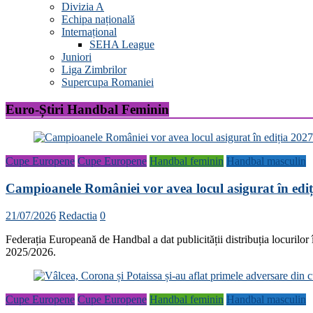
Divizia A
Echipa națională
Internațional
SEHA League
Juniori
Liga Zimbrilor
Supercupa Romaniei
Euro-Știri Handbal Feminin
Cupe Europene
Cupe Europene
Handbal feminin
Handbal masculin
Campioanele României vor avea locul asigurat în ed
21/07/2026
Redactia
0
Federația Europeană de Handbal a dat publicității distribuția locurilor
2025/2026.
Cupe Europene
Cupe Europene
Handbal feminin
Handbal masculin