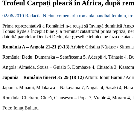
Trofeul Carpați pleacă în Africa, după re
02/06/2019
Redactia
Niciun comentariu
romania handbal feminin
,
tro
Prima reprezentativă a României n-a reușit să învingă duminică Angola,
Tomas Ryde a început bine și a terminat catastrofal prima repriză, ne
datorită paradelor Denisei Dedu, dar greșelile tehnice pe faza de atac au
România A – Angola 21-21 (9-13)
Arbitri: Cristina Năstase / Simon
România: Dedu, Dumanska – Seraficeanu 5, Adespii 4, Tănasie 4, Bucu
Angola: Almeida, Sousa – Guialo 5, Dombaxe 4, Chissola 3, Kassoma
Japonia – România tineret 35-29 (18-12)
Arbitri: Ionuț Barbu / Ad
Japonia: Minami, Milakawa – Nakayama 7, Nagata 4, Sasaki 4, Hara 4
România: Chetraru, Ciucă, Ciaușescu – Popa 7, Vrabie 4, Moraru 4, I
Foto: Ionuț Buharu