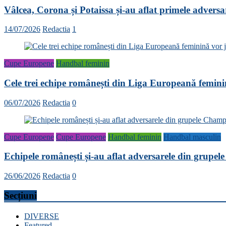
Vâlcea, Corona și Potaissa și-au aflat primele advers
14/07/2026
Redactia
1
Cupe Europene
Handbal feminin
Cele trei echipe românești din Liga Europeană femini
06/07/2026
Redactia
0
Cupe Europene
Cupe Europene
Handbal feminin
Handbal masculin
Echipele românești și-au aflat adversarele din grup
26/06/2026
Redactia
0
Secțiuni
DIVERSE
Featured