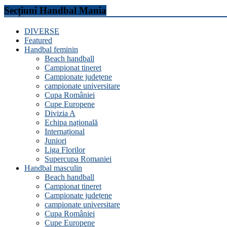
Secțiuni Handbal Mania
DIVERSE
Featured
Handbal feminin
Beach handball
Campionat tineret
Campionate județene
campionate universitare
Cupa României
Cupe Europene
Divizia A
Echipa națională
Internațional
Juniori
Liga Florilor
Supercupa Romaniei
Handbal masculin
Beach handball
Campionat tineret
Campionate județene
campionate universitare
Cupa României
Cupe Europene