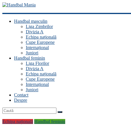
Handbal
Handbal masculin
Mania
Liga Zimbrilor
Divizia A
Fan
Echipa națională
handbal?
Cupe Europene
Ești
Internațional
acasă!
Juniori
Handbal feminin
Liga Florilor
Divizia A
Echipa națională
Cupe Europene
Internațional
Juniori
Contact
Despre
Echipa națională
Handbal feminin