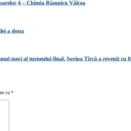
unioarelor 4 – Chimia Râmnicu Vâlcea
ilei a doua
ul meci al turneului final, Sorina Tîrcă a revenit cu 8
ate cu
*