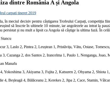
miza dintre România A și Angola
feul carpati tineret 2019
 în meciul decisiv pentru câștigarea Trofeului Carpați, competiția fiin
reușind să înscrie în ultimele 10 minute, iar angolezele au intrat la pa
 persistat și nu mult a lipsit ca Angola să câștige la ultima fază. În celă
a Stancu
r 3, Laslo 2, Pintea 2, Leuștean 1, Pristăvița, Vătu, Ostase, Tomescu
 3, Cazanga 2, dos Santos 2, Irancelma 1, Paulo 1, Nenganga, Joao,
rian Manafu
, Yokoshima 3, Akiyama 3, Fujita 2, Katsuren 2, Ohyama 2, Shiota 1,
lie 4, Beșleagă 4, Bălăceanu 2, Kerekes 2, Jipa 2, Cace, Stamin, Vâlc