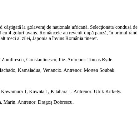
d câștigată la golaveraj de naționala africană. Selecționata condusă de
uză cu 4 goluri avans. Româncele au revenit după pauză, în primul rând
lalt meci al zilei, Japonia a învins România tineret.
, Zamfirescu, Constantinescu, Ilie. Antrenor: Tomas Ryde.
 Machado, Kamaladua, Venancio. Antrenor: Morten Soubak.
 Kawamura 1, Kawata 1, Kitahara 1. Antrenor: Ulrik Kirkely.
an, Marin. Antrenor: Dragoș Dobrescu.