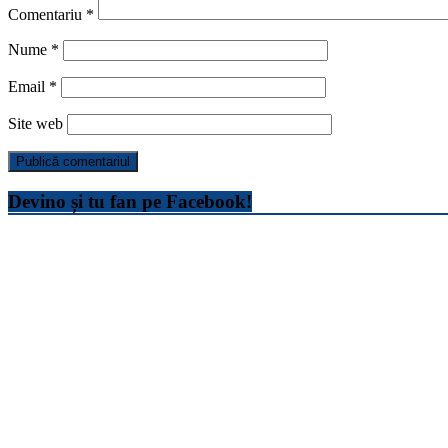
Comentariu
*
Nume
*
Email
*
Site web
Devino și tu fan pe Facebook!