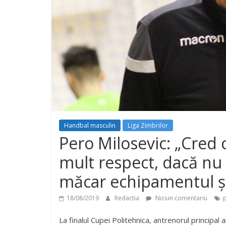
Handbal masculin
Liga Zimbrilor
Pero Milosevic: „Cred
mult respect, dacă nu s
măcar echipamentul și
18/08/2019
Redactia
Niciun comentariu
p
La finalul Cupei Politehnica, antrenorul principa