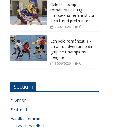
Cele trei echipe
românești din Liga
Europeană feminină vor
juca tururi preliminare
0
06/07/2026
Echipele românești și-
au aflat adversarele din
grupele Champions
League
0
26/06/2026
Secțiuni
DIVERSE
Featured
Handbal feminin
Beach handball