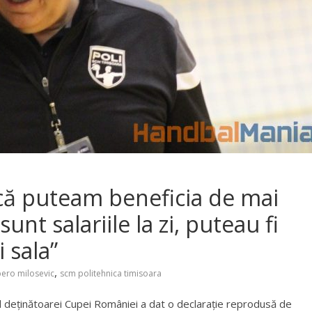
 că puteam beneficia de mai
unt salariile la zi, puteau fi
 sala”
,
ero milosevic
scm politehnica timisoara
l al deținătoarei Cupei României a dat o declarație reprodusă de