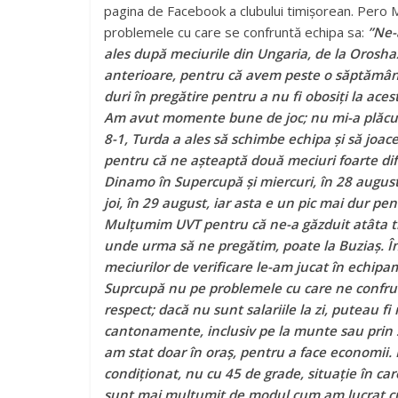
pagina de Facebook a clubului timișorean. Pero 
problemele cu care se confruntă echipa sa:
”Ne-
ales după meciurile din Ungaria, de la Oroshaz
anterioare, pentru că avem peste o săptămân
duri în pregătire pentru a nu fi obosiți la acest
Am avut momente bune de joc; nu mi-a plăcut 
8-1, Turda a ales să schimbe echipa și să joace
pentru că ne așteaptă două meciuri foarte dific
Dinamo în Supercupă și miercuri, în 28 august
joi, în 29 august, iar asta e un pic mai dur pen
Mulțumim UVT pentru că ne-a găzduit atâta ti
unde urma să ne pregătim, poate la Buziaș. Î
meciurilor de verificare le-am jucat în echi
Suprcupă nu pe problemele cu care ne confru
respect; dacă nu sunt salariile la zi, puteau f
cantonamente, inclusiv pe la munte sau prin 
am stat doar în oraș, pentru a face economii. 
condiționat, nu cu 45 de grade, situație în ca
sunt mai mulțumit de modul cum am lucrat cu t