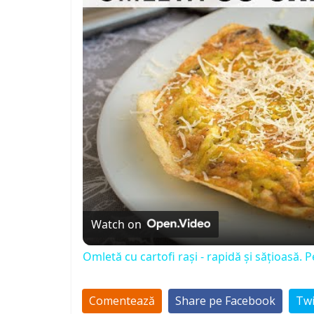
Watch on
Omletă cu cartofi rași - rapidă și sățioasă. 
Comentează
Share pe Facebook
Twi