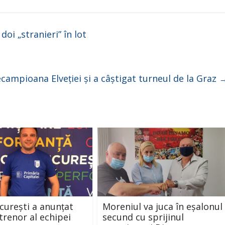
i
d
i „stranieri” în lot
e
campioana Elveției și a câștigat turneul de la Graz
o
urești a anunțat
Moreniul va juca în eșalonul
trenor al echipei
secund cu sprijinul