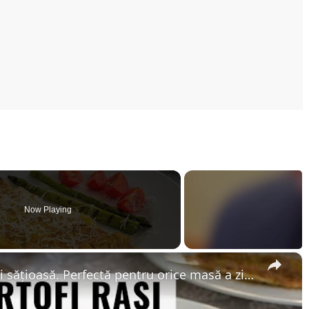
Now Playing
×
Omletă cu cartofi rași - rapidă și sățioasă. Perfectă pentru orice masă a zilei sau pentru pachet.