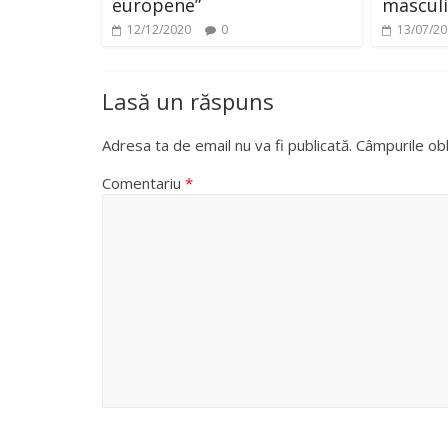
europene”
mascul
12/12/2020
0
13/07/2
Lasă un răspuns
Adresa ta de email nu va fi publicată.
Câmpurile obl
Comentariu
*