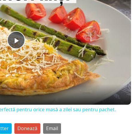
P
l
a
y
Perfectă pentru orice masă a zilei sau pentru pachet.
V
tter
Donează
Email