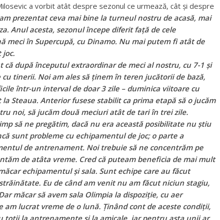
Milosevic a vorbit atât despre sezonul ce urmează, cât și despre
am prezentat ceva mai bine la turneul nostru de acasă, mai
a. Anul acesta, sezonul începe diferit față de cele
ă meci în Supercupă, cu Dinamo. Nu mai putem fi atât de
 joc.
că după începutul extraordinar de meci al nostru, cu 7-1 și
 cu tinerii. Noi am ales să ținem în teren jucătorii de bază,
ile într-un interval de doar 3 zile – duminica viitoare cu
 la Steaua. Anterior fusese stabilit ca prima etapă să o jucăm
tru noi, să jucăm două meciuri atât de tari în trei zile.
mp să ne pregătim, dacă nu era această posibilitate nu știu
ncă sunt probleme cu echipamentul de joc; o parte a
pamentul de antrenament. Noi trebuie să ne concentrăm pe
ntăm de atâta vreme. Cred că puteam beneficia de mai mult
i măcar echipamentul și sala. Sunt echipe care au făcut
străinătate. Eu de când am venit nu am făcut niciun stagiu,
Dar măcar să avem sala Olimpia la dispoziție, cu aer
re am lucrat vreme de o lună. Ținând cont de aceste condiții,
oții la antrenamente și la amicale, iar pentru asta unii ar