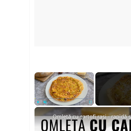
×
Play
Unmute
Fullscreen