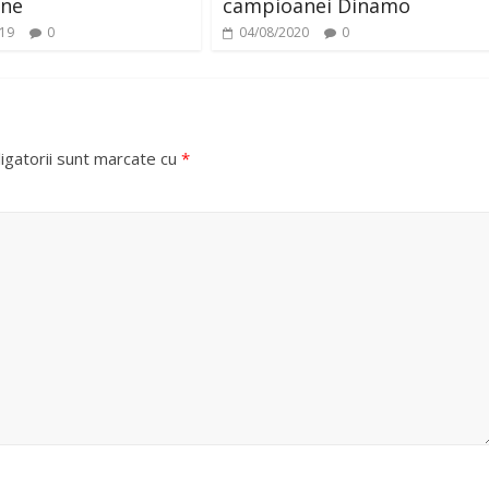
ine
campioanei Dinamo
019
0
04/08/2020
0
igatorii sunt marcate cu
*