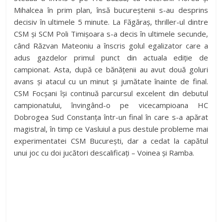
Mihalcea în prim plan, însă bucureștenii s-au desprins
decisiv în ultimele 5 minute. La Făgăraș, thriller-ul dintre
CSM și SCM Poli Timișoara s-a decis în ultimele secunde,
când Răzvan Mateoniu a înscris golul egalizator care a
adus gazdelor primul punct din actuala ediție de
campionat. Asta, după ce bănățenii au avut două goluri
avans și atacul cu un minut și jumătate înainte de final.
CSM Focșani își continuă parcursul excelent din debutul
campionatului, învingând-o pe vicecampioana HC
Dobrogea Sud Constanța într-un final în care s-a apărat
magistral, în timp ce Vasluiul a pus destule probleme mai
experimentatei CSM București, dar a cedat la capătul
unui joc cu doi jucători descalificați – Voinea și Ramba.