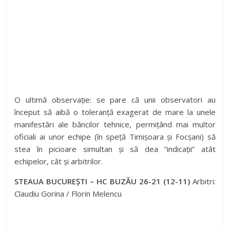
O ultimă observație: se pare că unii observatori au
început să aibă o toleranță exagerat de mare la unele
manifestări ale băncilor tehnice, permițând mai multor
oficiali ai unor echipe (în speță Timișoara și Focșani) să
stea în picioare simultan și să dea ”indicații” atât
echipelor, cât și arbitrilor.
STEAUA BUCUREȘTI – HC BUZĂU 26-21 (12-11)
Arbitri:
Claudiu Gorina / Florin Melencu