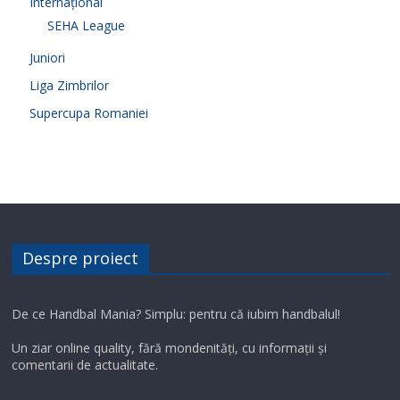
Internațional
SEHA League
Juniori
Liga Zimbrilor
Supercupa Romaniei
Despre proiect
De ce Handbal Mania? Simplu: pentru că iubim handbalul!
Un ziar online quality, fără mondenități, cu informații și
comentarii de actualitate.