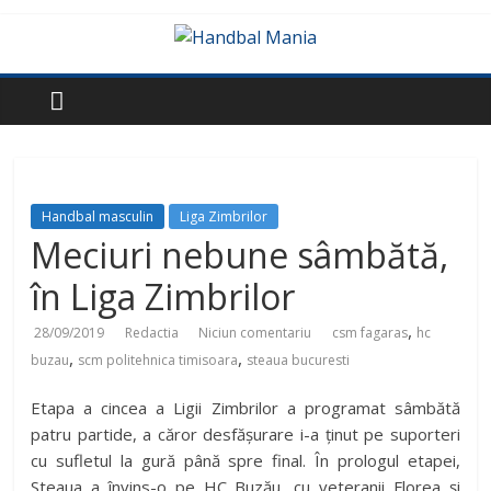
Handbal masculin
Liga Zimbrilor
Meciuri nebune sâmbătă,
în Liga Zimbrilor
,
28/09/2019
Redactia
Niciun comentariu
csm fagaras
hc
,
,
buzau
scm politehnica timisoara
steaua bucuresti
Etapa a cincea a Ligii Zimbrilor a programat sâmbătă
patru partide, a căror desfășurare i-a ținut pe suporteri
cu sufletul la gură până spre final. În prologul etapei,
Steaua a învins-o pe HC Buzău, cu veteranii Florea și