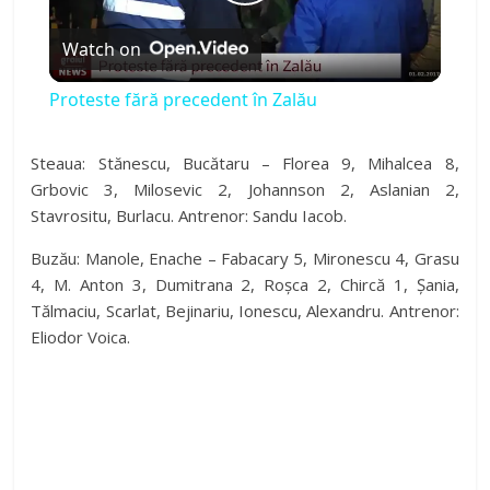
P
Watch on
l
Proteste fără precedent în Zalău
a
Steaua: Stănescu, Bucătaru – Florea 9, Mihalcea 8,
Grbovic 3, Milosevic 2, Johannson 2, Aslanian 2,
y
Stavrositu, Burlacu. Antrenor: Sandu Iacob.
V
Buzău: Manole, Enache – Fabacary 5, Mironescu 4, Grasu
4, M. Anton 3, Dumitrana 2, Roșca 2, Chircă 1, Șania,
Tălmaciu, Scarlat, Bejinariu, Ionescu, Alexandru. Antrenor:
i
Eliodor Voica.
d
e