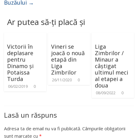
Buzăului
→
Ar putea să-ți placă și
Victorii în
Vineri se
Liga
deplasare
joacă o nouă
Zimbrilor /
pentru
etapă din
Minaur a
Dinamo și
Liga
câștigat
Potaissa
Zimbrilor
ultimul meci
Turda
al etapei a
26/11/2020
0
doua
06/02/2019
0
08/09/2022
0
Lasă un răspuns
Adresa ta de email nu va fi publicată.
Câmpurile obligatorii
sunt marcate cu
*