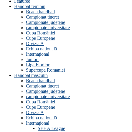
Featured
Handbal feminin
Beach handball
Campionat tineret
Campionate județene
campionate universitare
Cupa României
Cupe Europene
Divizia A
Echipa națională
Internațional
Juniori
Liga Florilor
Supercupa Romaniei
Handbal masculin
Beach handball
Campionat tineret
Campionate județene
campionate universitare
Cupa României
Cupe Europene
Divizia A
Echipa națională
Internațional
SEHA League