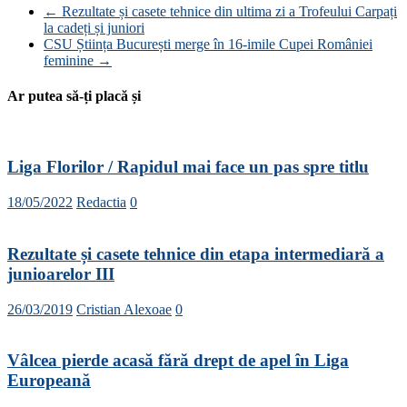
←
Rezultate și casete tehnice din ultima zi a Trofeului Carpați
la cadeți și juniori
CSU Știința București merge în 16-imile Cupei României
feminine
→
Ar putea să-ți placă și
Liga Florilor / Rapidul mai face un pas spre titlu
18/05/2022
Redactia
0
Rezultate și casete tehnice din etapa intermediară a
junioarelor III
26/03/2019
Cristian Alexoae
0
Vâlcea pierde acasă fără drept de apel în Liga
Europeană