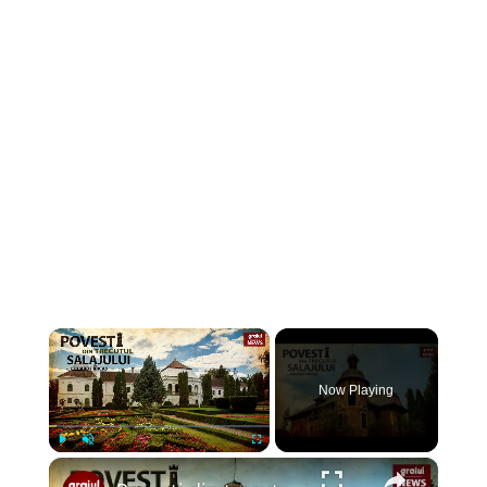
×
Now Playing
×
Play
Unmute
Fullscreen