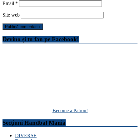
Email
*
Site web
Devino și tu fan pe Facebook!
Become a Patron!
Secțiuni Handbal Mania
DIVERSE