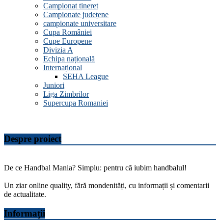
Campionat tineret
Campionate județene
campionate universitare
Cupa României
Cupe Europene
Divizia A
Echipa națională
Internațional
SEHA League
Juniori
Liga Zimbrilor
Supercupa Romaniei
Despre proiect
De ce Handbal Mania? Simplu: pentru că iubim handbalul!
Un ziar online quality, fără mondenități, cu informații și comentarii
de actualitate.
Informații