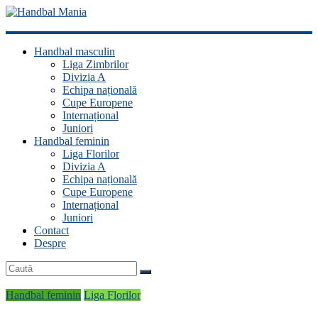
Handbal
Handbal masculin
Mania
Liga Zimbrilor
Divizia A
Fan
Echipa națională
handbal?
Cupe Europene
Ești
Internațional
acasă!
Juniori
Handbal feminin
Liga Florilor
Divizia A
Echipa națională
Cupe Europene
Internațional
Juniori
Contact
Despre
Handbal feminin
Liga Florilor