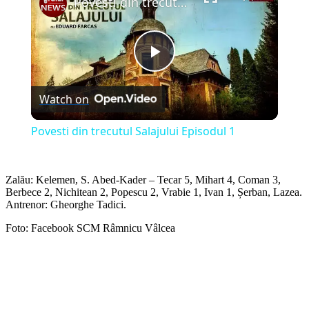
Povesti din trecutul Salajului Episodul 1
Play
Watch on
Video
Povesti din trecutul Salajului Episodul 1
Zalău: Kelemen, S. Abed-Kader – Tecar 5, Mihart 4, Coman 3,
Berbece 2, Nichitean 2, Popescu 2, Vrabie 1, Ivan 1, Șerban, Lazea.
Antrenor: Gheorghe Tadici.
Foto: Facebook SCM Râmnicu Vâlcea