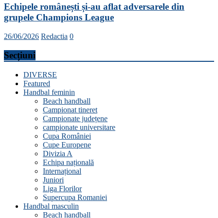
Echipele românești și-au aflat adversarele din
grupele Champions League
26/06/2026
Redactia
0
Secțiuni
DIVERSE
Featured
Handbal feminin
Beach handball
Campionat tineret
Campionate județene
campionate universitare
Cupa României
Cupe Europene
Divizia A
Echipa națională
Internațional
Juniori
Liga Florilor
Supercupa Romaniei
Handbal masculin
Beach handball