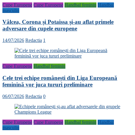
Cupe Europene
Cupe Europene
Handbal feminin
Handbal
masculin
Vâlcea, Corona și Potaissa și-au aflat primele
adversare din cupele europene
14/07/2026
Redactia
1
Cupe Europene
Handbal feminin
Cele trei echipe românești din Liga Europeană
feminină vor juca tururi preliminare
06/07/2026
Redactia
0
Cupe Europene
Cupe Europene
Handbal feminin
Handbal
masculin