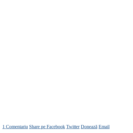
1 Comentariu
Share pe Facebook
Twitter
Donează
Email