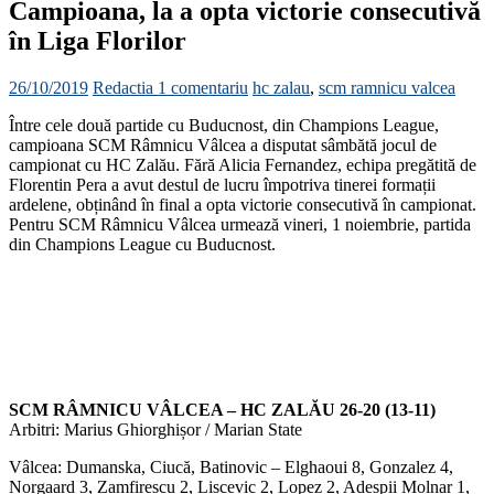
Campioana, la a opta victorie consecutivă
în Liga Florilor
26/10/2019
Redactia
1 comentariu
hc zalau
,
scm ramnicu valcea
Între cele două partide cu Buducnost, din Champions League,
campioana SCM Râmnicu Vâlcea a disputat sâmbătă jocul de
campionat cu HC Zalău. Fără Alicia Fernandez, echipa pregătită de
Florentin Pera a avut destul de lucru împotriva tinerei formații
ardelene, obținând în final a opta victorie consecutivă în campionat.
Pentru SCM Râmnicu Vâlcea urmează vineri, 1 noiembrie, partida
din Champions League cu Buducnost.
SCM RÂMNICU VÂLCEA – HC ZALĂU 26-20 (13-11)
Arbitri: Marius Ghiorghișor / Marian State
Vâlcea: Dumanska, Ciucă, Batinovic – Elghaoui 8, Gonzalez 4,
Norgaard 3, Zamfirescu 2, Liscevic 2, Lopez 2, Adespii Molnar 1,