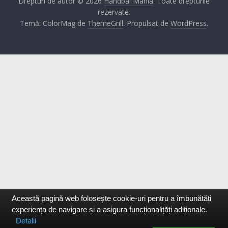
Drepturi de autor © 2026
Handbal Mania
. Toate drepturile
rezervate.
Temă: ColorMag de
ThemeGrill
. Propulsat de
WordPress
.
Această pagină web folosește cookie-uri pentru a îmbunătăți
experiența de navigare și a asigura funcționalițăți adiționale.
Detalii