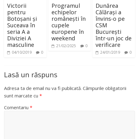
Victorii
Programul
Dunărea
pentru
echipelor
Călărași a
Botoșani și
românești în
învins-o pe
Suceava în
cupele
CSM
seria A a
europene în
București
Diviziei A
weekend
într-un joc de
masculine
verificare
21/02/2025
0
04/10/2019
0
24/01/2019
0
Lasă un răspuns
Adresa ta de email nu va fi publicată.
Câmpurile obligatorii
sunt marcate cu
*
Comentariu
*