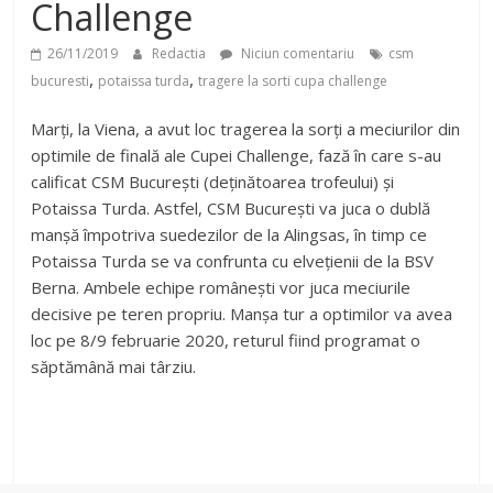
Challenge
26/11/2019
Redactia
Niciun comentariu
csm
,
,
bucuresti
potaissa turda
tragere la sorti cupa challenge
Marți, la Viena, a avut loc tragerea la sorți a meciurilor din
optimile de finală ale Cupei Challenge, fază în care s-au
calificat CSM București (deținătoarea trofeului) și
Potaissa Turda. Astfel, CSM București va juca o dublă
manșă împotriva suedezilor de la Alingsas, în timp ce
Potaissa Turda se va confrunta cu elvețienii de la BSV
Berna. Ambele echipe românești vor juca meciurile
decisive pe teren propriu. Manșa tur a optimilor va avea
loc pe 8/9 februarie 2020, returul fiind programat o
săptămână mai târziu.