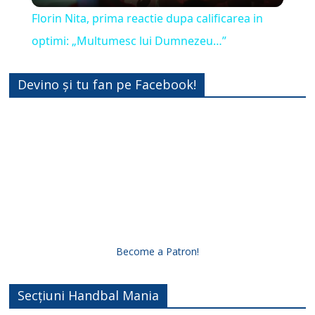
Florin Nita, prima reactie dupa calificarea in
a
optimi: „Multumesc lui Dumnezeu…”
y
Devino și tu fan pe Facebook!
V
i
d
e
Become a Patron!
o
Secțiuni Handbal Mania