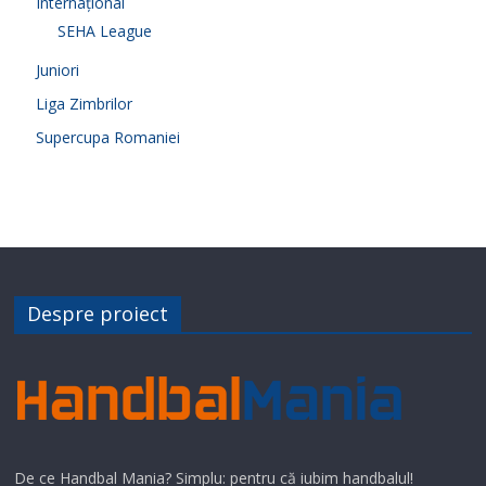
Internațional
SEHA League
Juniori
Liga Zimbrilor
Supercupa Romaniei
Despre proiect
De ce Handbal Mania? Simplu: pentru că iubim handbalul!