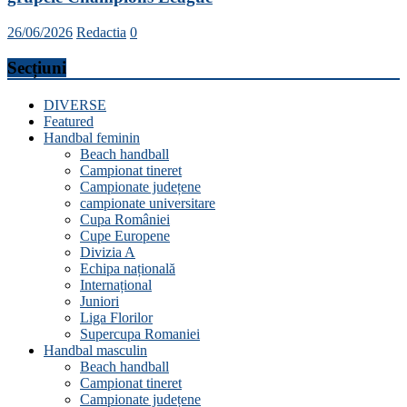
26/06/2026
Redactia
0
Secțiuni
DIVERSE
Featured
Handbal feminin
Beach handball
Campionat tineret
Campionate județene
campionate universitare
Cupa României
Cupe Europene
Divizia A
Echipa națională
Internațional
Juniori
Liga Florilor
Supercupa Romaniei
Handbal masculin
Beach handball
Campionat tineret
Campionate județene