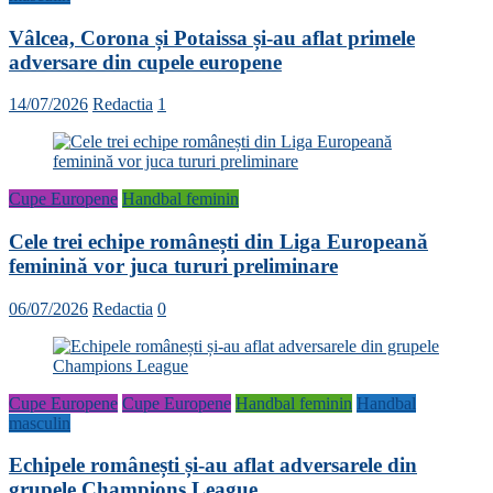
Vâlcea, Corona și Potaissa și-au aflat primele
adversare din cupele europene
14/07/2026
Redactia
1
Cupe Europene
Handbal feminin
Cele trei echipe românești din Liga Europeană
feminină vor juca tururi preliminare
06/07/2026
Redactia
0
Cupe Europene
Cupe Europene
Handbal feminin
Handbal
masculin
Echipele românești și-au aflat adversarele din
grupele Champions League