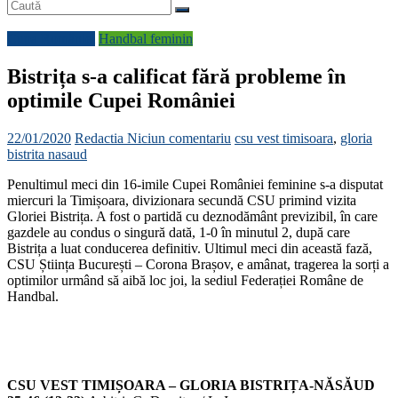
Cupa României
Handbal feminin
Bistrița s-a calificat fără probleme în
optimile Cupei României
22/01/2020
Redactia
Niciun comentariu
csu vest timisoara
,
gloria
bistrita nasaud
Penultimul meci din 16-imile Cupei României feminine s-a disputat
miercuri la Timișoara, divizionara secundă CSU primind vizita
Gloriei Bistrița. A fost o partidă cu deznodământ previzibil, în care
gazdele au condus o singură dată, 1-0 în minutul 2, după care
Bistrița a luat conducerea definitiv. Ultimul meci din această fază,
CSU Știința București – Corona Brașov, e amânat, tragerea la sorți a
optimilor urmând să aibă loc joi, la sediul Federației Române de
Handbal.
CSU VEST TIMIȘOARA – GLORIA BISTRIȚA-NĂSĂUD