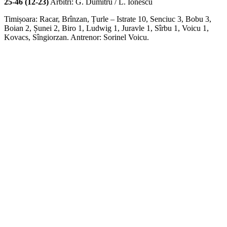
25-46 (12-23)
Arbitri: G. Dumitru / L. Ionescu
Timișoara: Racar, Brînzan, Țurle – Istrate 10, Senciuc 3, Bobu 3,
Boian 2, Șunei 2, Biro 1, Ludwig 1, Juravle 1, Sîrbu 1, Voicu 1,
Kovacs, Sîngiorzan. Antrenor: Sorinel Voicu.