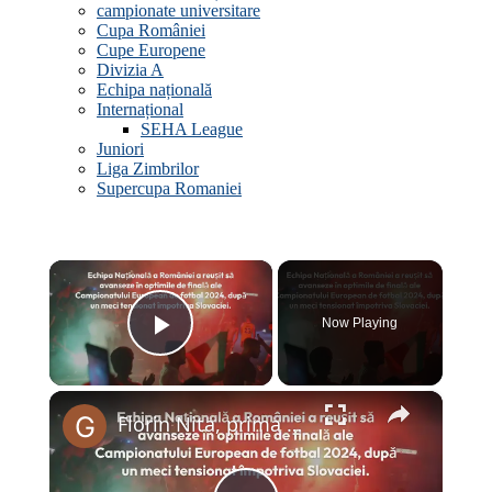
campionate universitare
Cupa României
Cupe Europene
Divizia A
Echipa națională
Internațional
SEHA League
Juniori
Liga Zimbrilor
Supercupa Romaniei
×
Now Playing
Play Video
×
Florin Nita, prima reactie dupa calificarea in optimi: „Multumesc lui Dumnezeu…”