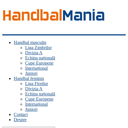
Handbal
Handbal masculin
Mania
Liga Zimbrilor
Divizia A
Fan
Echipa națională
handbal?
Cupe Europene
Ești
Internațional
acasă!
Juniori
Handbal feminin
Liga Florilor
Divizia A
Echipa națională
Cupe Europene
Internațional
Juniori
Contact
Despre