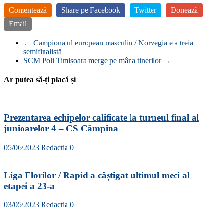
Comentează
Share pe Facebook
Twitter
Donează
Email
←
Campionatul european masculin / Norvegia e a treia
semifinalistă
SCM Poli Timișoara merge pe mâna tinerilor
→
Ar putea să-ți placă și
Prezentarea echipelor calificate la turneul final al
junioarelor 4 – CS Câmpina
05/06/2023
Redactia
0
Liga Florilor / Rapid a câștigat ultimul meci al
etapei a 23-a
03/05/2023
Redactia
0