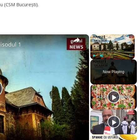
u (CSM București).
×
×
pisodul 1
Play
Unmute
Fullsc
Now Playing