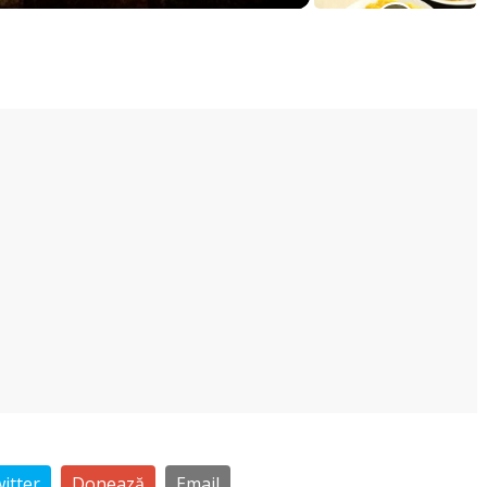
itter
Donează
Email