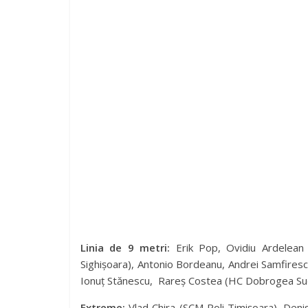
Linia de 9 metri:
Erik Pop, Ovidiu Ardelean 
Sighișoara), Antonio Bordeanu, Andrei Samfires
Ionuț Stănescu, Rareș Costea (HC Dobrogea Su
Extreme:
Vlad Chira (SCM Poli Timișoara), Den