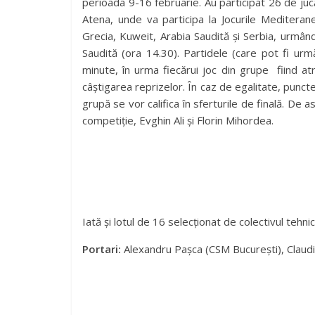
perioada 9-16 februarie. Au participat 26 de jucăt
Atena, unde va participa la Jocurile Mediteran
Grecia, Kuweit, Arabia Saudită și Serbia, urmând 
Saudită (ora 14.30). Partidele (care pot fi urm
minute, în urma fiecărui joc din grupe fiind at
câștigarea reprizelor. În caz de egalitate, punct
grupă se vor califica în sferturile de finală. De
competiție, Evghin Ali și Florin Mihordea.
Iată și lotul de 16 selecționat de colectivul tehni
Portari:
Alexandru Pașca (CSM București), Claudi