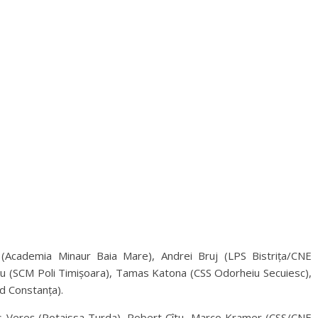
(Academia Minaur Baia Mare), Andrei Bruj (LPS Bistrița/CNE
cu (SCM Poli Timișoara), Tamas Katona (CSS Odorheiu Secuiesc),
d Constanța).
is Vereș (Potaissa Turda), Robert Cîtu, Marco Kramer (CSS/CNE