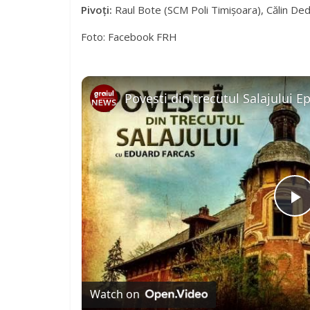
Pivoți:
Raul Bote (SCM Poli Timișoara), Călin Ded
Foto: Facebook FRH
Povesti din trecutul Salajului E
P
l
a
Watch on