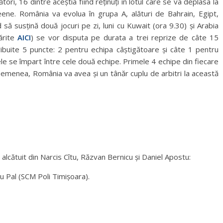
ori, 16 dintre aceștia fiind reținuți în lotul care se va deplasa la
eene. România va evolua în grupa A, alături de Bahrain, Egipt,
să susțină două jocuri pe zi, luni cu Kuwait (ora 9.30) și Arabia
ărite
AICI
) se vor disputa pe durata a trei reprize de câte 15
ribuite 5 puncte: 2 pentru echipa câștigătoare și câte 1 pentru
ele se împart între cele două echipe. Primele 4 echipe din fiecare
 asemenea, România va avea și un tânăr cuplu de arbitri la această
c alcătuit din Narcis Cîtu, Răzvan Bernicu și Daniel Apostu:
u Pal (SCM Poli Timișoara).