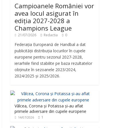
Campioanele României vor
avea locul asigurat în
ediția 2027-2028 a
Champions League
21/07/2026
Redactia
0
Federația Europeană de Handbal a dat
publicității distribuția locurilor în cupele
europene pentru sezonul 2027-2028,
reen
ierarhiile fiind stabilite pe baza rezultatelor
obținute în sezoanele 2023/2024,
2024/2025 și 2025/2026.
Vâlcea, Corona și Potaissa și-au aflat
primele adversare din cupele europene
1
14/07/2026