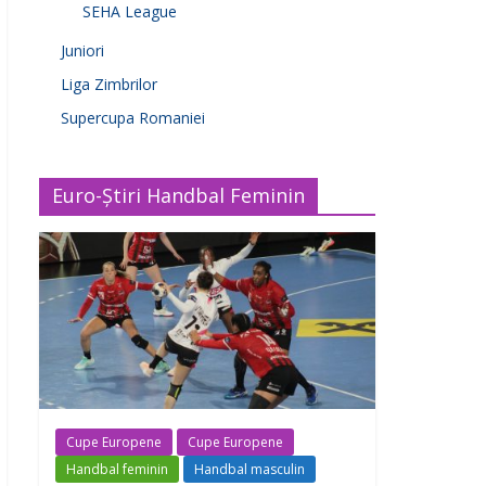
SEHA League
Juniori
Liga Zimbrilor
Supercupa Romaniei
Euro-Știri Handbal Feminin
Cupe Europene
Cupe Europene
Handbal feminin
Handbal masculin