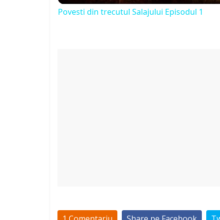
Povesti din trecutul Salajului Episodul 1
y
V
i
d
e
o
1 Comentariu
Share pe Facebook
Tw