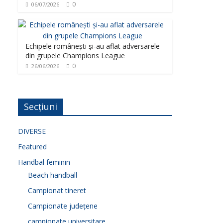
0
06/07/2026
Echipele românești și-au aflat adversarele
din grupele Champions League
0
26/06/2026
Secțiuni
DIVERSE
Featured
Handbal feminin
Beach handball
Campionat tineret
Campionate județene
campionate universitare