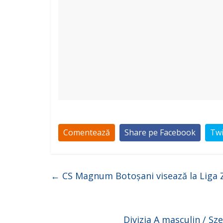
Comentează
Share pe Facebook
Twi
←
CS Magnum Botoșani visează la Liga Z
Divizia A masculin / Sz