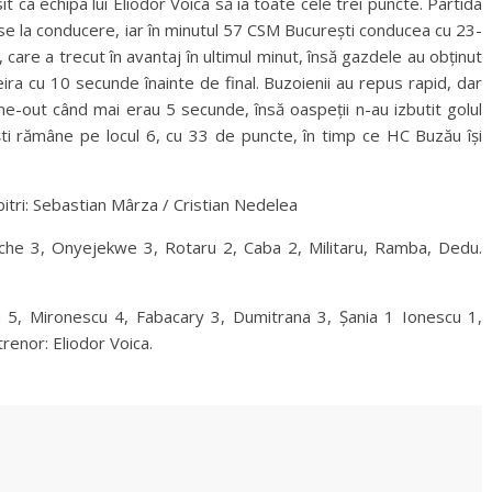
sit ca echipa lui Eliodor Voica să ia toate cele trei puncte. Partida
se la conducere, iar în minutul 57 CSM București conducea cu 23-
 care a trecut în avantaj în ultimul minut, însă gazdele au obținut
ra cu 10 secunde înainte de final. Buzoienii au repus rapid, dar
time-out când mai erau 5 secunde, însă oaspeții n-au izbutit golul
ști rămâne pe locul 6, cu 33 de puncte, în timp ce HC Buzău își
itri: Sebastian Mârza / Cristian Nedelea
che 3, Onyejekwe 3, Rotaru 2, Caba 2, Militaru, Ramba, Dedu.
 5, Mironescu 4, Fabacary 3, Dumitrana 3, Șania 1 Ionescu 1,
renor: Eliodor Voica.