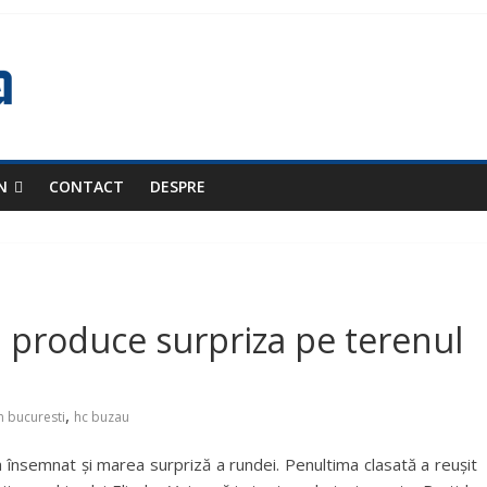
N
CONTACT
DESPRE
l produce surpriza pe terenul
,
 bucuresti
hc buzau
a însemnat și marea surpriză a rundei. Penultima clasată a reușit