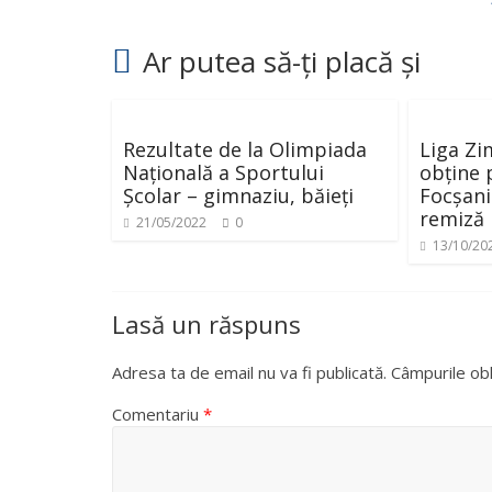
Ar putea să-ți placă și
Rezultate de la Olimpiada
Liga Zi
Națională a Sportului
obține 
Școlar – gimnaziu, băieți
Focșaniu
remiză
21/05/2022
0
13/10/20
Lasă un răspuns
Adresa ta de email nu va fi publicată.
Câmpurile obl
Comentariu
*