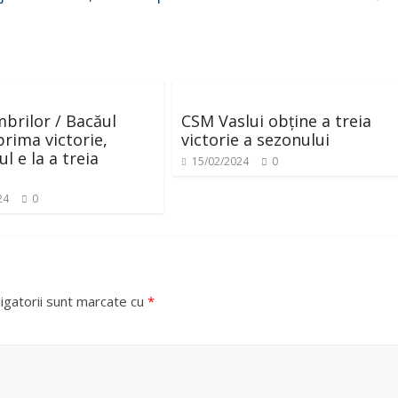
mbrilor / Bacăul
CSM Vaslui obține a treia
prima victorie,
victorie a sezonului
l e la a treia
15/02/2024
0
24
0
igatorii sunt marcate cu
*