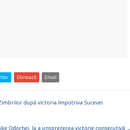
tter
Donează
Email
imbrilor după victoria împotriva Sucevei
ejke Odorhei, la a unsprezecea victorie consecutivă