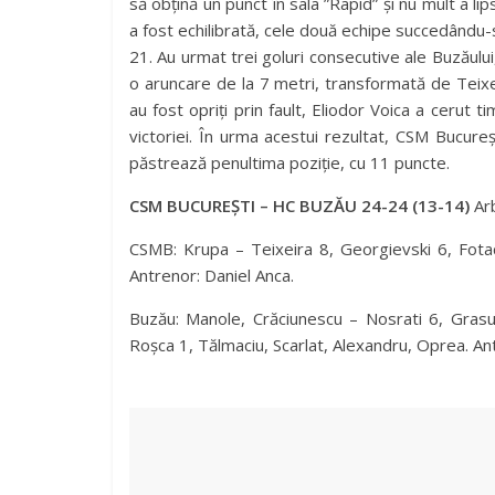
să obțină un punct în sala ”Rapid” și nu mult a lip
a fost echilibrată, cele două echipe succedându-
21. Au urmat trei goluri consecutive ale Buzăului,
o aruncare de la 7 metri, transformată de Teixei
au fost opriți prin fault, Eliodor Voica a cerut 
victoriei. În urma acestui rezultat, CSM Bucure
păstrează penultima poziție, cu 11 puncte.
CSM BUCUREȘTI – HC BUZĂU 24-24 (13-14)
Arb
CSMB: Krupa – Teixeira 8, Georgievski 6, Fota
Antrenor: Daniel Anca.
Buzău: Manole, Crăciunescu – Nosrati 6, Grasu
Roșca 1, Tălmaciu, Scarlat, Alexandru, Oprea. Ant