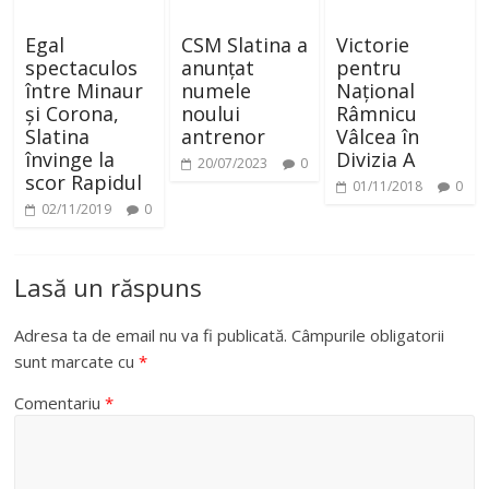
Egal
CSM Slatina a
Victorie
spectaculos
anunțat
pentru
între Minaur
numele
Național
și Corona,
noului
Râmnicu
Slatina
antrenor
Vâlcea în
învinge la
Divizia A
20/07/2023
0
scor Rapidul
01/11/2018
0
02/11/2019
0
Lasă un răspuns
Adresa ta de email nu va fi publicată.
Câmpurile obligatorii
sunt marcate cu
*
Comentariu
*