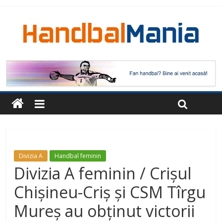
Divizia A
Handbal feminin
Divizia A feminin / Crișul
Chișineu-Criș și CSM Tîrgu
Mureș au obținut victorii