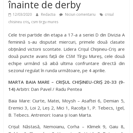
înainte de derby
12/03/2020
Redactia
Niciun comentariu
crisul
,
chisineu cris
csm tirgu mures
Cele trei partide din etapa a 17-a a seriei D din Divizia A
feminină s-au disputat miercuri, primele două clasate
obținând victorii scontate. Lidera Crișul Chișineu-Criș are
două puncte avans față de CSM Tîrgu Mureș, cele două
echipe urmând să aibă ultima confruntare directă din
sezonul regulat în runda următoare, pe 4 aprilie.
MARTA BAIA MARE – CRIȘUL CHIȘINEU-CRIȘ 20-33 (9-
14)
Arbitri: Dan Pavel / Radu Pentea
Baia Mare: Ciurte, Matei, Moysh – Asaftei 6, Demian 5,
Eremici 3, Loi 2, Leș 2, Mici 1, Racolța 1, P. Tebecs, Igel,
B. Tebecs. Antrenori: Ioana și Ioan Marta.
Crișul: Năstasă, Nemoianu, Corha – Klimek 9, Gaiu 8,