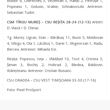
Boldor 6, Cherecheș 3, Vezentan 3, Haidu 2, Petrușe 1,
Popeanu 1, Golusin, Vrabie, Schnakovszki. Antrenor:
Sebastian Tudor.
CSM TÎRGU MUREȘ – CSU REȘIȚA 28-24 (12-13)
Arbitri:
D. Vlasă / D. Chiriac
Tg. Mureș: Ugran, Stan – Bărăbaș 11, Bucin 5, Moldovan
4, Stîngu 4, Ola 1, Lăcătuș 1, Darie 1, Sîngeorzan 1, Radu,
Bercea. Antrenor: Mihaela Evi.
Reșița: Popescu, Ioța – Vlădășel 10, Tovt 4, Cristea 3,
Șiman 3, Bochiș 2, Hobrad 2, Bledea, Baldovin,
Ibănișteanu. Antrenor: Cristian Busuioc.
CSU ORADEA – CSU VEST TIMIȘOARA 33-30 (17-16)
Foto: Pixel ProSport