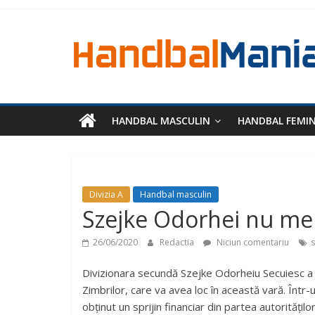
HANDBAL MASCULIN
HANDBAL FEMI
Divizia A
Handbal masculin
Szejke Odorhei nu mer
26/06/2020
Redactia
Niciun comentariu
s
Divizionara secundă Szejke Odorheiu Secuiesc a a
Zimbrilor, care va avea loc în această vară. Într-
obținut un sprijin financiar din partea autoritățilo