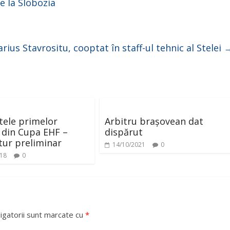
de la Slobozia
rius Stavrositu, cooptat în staff-ul tehnic al Stelei
tele primelor
Arbitru brașovean dat
 din Cupa EHF –
dispărut
tur preliminar
14/10/2021
0
018
0
igatorii sunt marcate cu
*