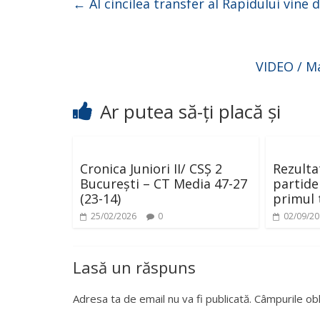
←
Al cincilea transfer al Rapidului vine 
VIDEO / Ma
Ar putea să-ți placă și
Cronica Juniori II/ CSȘ 2
Rezulta
București – CT Media 47-27
partide
(23-14)
primul 
25/02/2026
0
02/09/2
Lasă un răspuns
Adresa ta de email nu va fi publicată.
Câmpurile obl