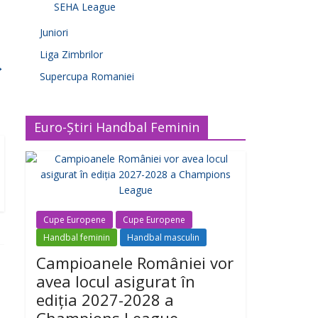
SEHA League
Juniori
Liga Zimbrilor
→
Supercupa Romaniei
Euro-Știri Handbal Feminin
Cupe Europene
Cupe Europene
Handbal feminin
Handbal masculin
Campioanele României vor
avea locul asigurat în
ediția 2027-2028 a