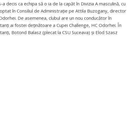
s-a decis ca echipa să o ia de la capăt în Divizia A masculină, cu
optat în Consiliul de Administrație pe Attila Buzogany, director
n Odorhei. De asemenea, clubul are un nou conducător în
tanți ai fostei deținătoare a Cupei Challenge, HC Odorhei. În
rtanți, Botond Balasz (plecat la CSU Suceava) și Elod Szasz