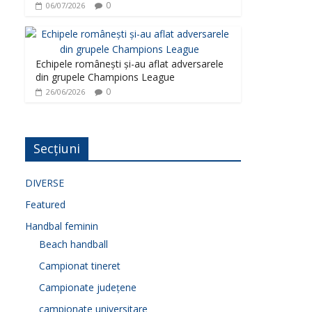
0
06/07/2026
Echipele românești și-au aflat adversarele
din grupele Champions League
0
26/06/2026
Secțiuni
DIVERSE
Featured
Handbal feminin
Beach handball
Campionat tineret
Campionate județene
campionate universitare