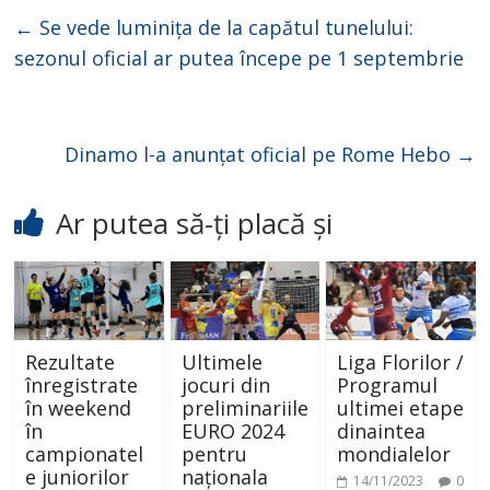
←
Se vede luminița de la capătul tunelului:
sezonul oficial ar putea începe pe 1 septembrie
Dinamo l-a anunțat oficial pe Rome Hebo
→
Ar putea să-ți placă și
Rezultate
Ultimele
Liga Florilor /
înregistrate
jocuri din
Programul
în weekend
preliminariile
ultimei etape
în
EURO 2024
dinaintea
campionatel
pentru
mondialelor
e juniorilor
naționala
14/11/2023
0