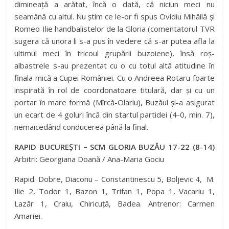
dimineață a arătat, încă o dată, că niciun meci nu
seamănă cu altul. Nu știm ce le-or fi spus Ovidiu Mihăilă și
Romeo Ilie handbalistelor de la Gloria (comentatorul TVR
sugera că unora li s-a pus în vedere că s-ar putea afla la
ultimul meci în tricoul grupării buzoiene), însă roș-
albastrele s-au prezentat cu o cu totul altă atitudine în
finala mică a Cupei României. Cu o Andreea Rotaru foarte
inspirată în rol de coordonatoare titulară, dar și cu un
portar în mare formă (Mîrcă-Olariu), Buzăul și-a asigurat
un ecart de 4 goluri încă din startul partidei (4-0, min. 7),
nemaicedând conducerea până la final.
RAPID BUCUREȘTI – SCM GLORIA BUZĂU 17-22 (8-14)
Arbitri: Georgiana Doană / Ana-Maria Gociu
Rapid: Dobre, Diaconu – Constantinescu 5, Boljevic 4, M.
Ilie 2, Todor 1, Bazon 1, Trifan 1, Popa 1, Vacariu 1,
Lazăr 1, Craiu, Chiricuță, Badea. Antrenor: Carmen
Amariei.