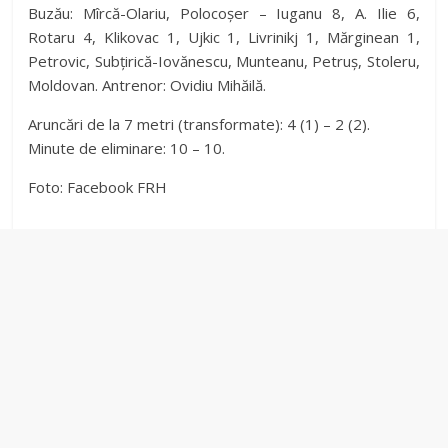
Buzău: Mîrcă-Olariu, Polocoșer – Iuganu 8, A. Ilie 6,
Rotaru 4, Klikovac 1, Ujkic 1, Livrinikj 1, Mărginean 1,
Petrovic, Subțirică-Iovănescu, Munteanu, Petruș, Stoleru,
Moldovan. Antrenor: Ovidiu Mihăilă.
Aruncări de la 7 metri (transformate): 4 (1) – 2 (2).
Minute de eliminare: 10 – 10.
Foto: Facebook FRH