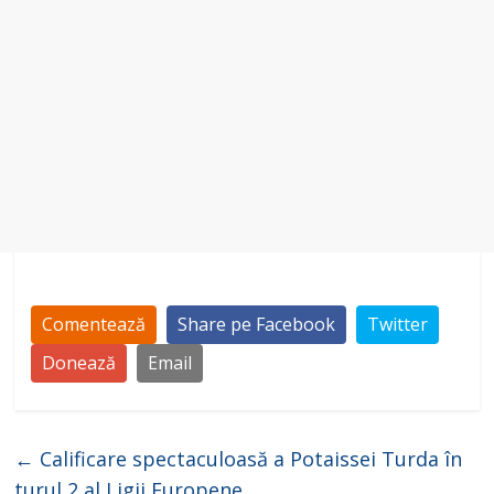
Comentează
Share pe Facebook
Twitter
Donează
Email
←
Calificare spectaculoasă a Potaissei Turda în
turul 2 al Ligii Europene