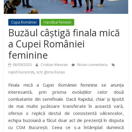
Cupa României
Handbal feminin
Buzăul câștigă finala mică
a Cupei României
feminine
06/09/2020
Cristian Alexoae
Niciun comentariu
,
rapid bucuresti
scm gloria buzau
Finala mică a Cupei României feminine se anunța
interesantă, prin prisma evoluțiilor celor două
combatante din semifinale. Dacă Rapidul, chiar și lipsită
de mai multe jucătoare transferate în această vară,
oferise o replică destul de consistentă vâlcencelor,
echipa buzoiană a făcut doar act de prezență în disputa
cu CSM București. Ceea ce s-a întâmplat duminică