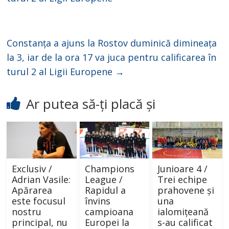
Constanța a ajuns la Rostov duminică dimineața
la 3, iar de la ora 17 va juca pentru calificarea în
turul 2 al Ligii Europene
→
Ar putea să-ți placă și
Exclusiv /
Champions
Junioare 4 /
Adrian Vasile:
League /
Trei echipe
Apărarea
Rapidul a
prahovene și
este focusul
învins
una
nostru
campioana
ialomițeană
principal, nu
Europei la
s-au calificat