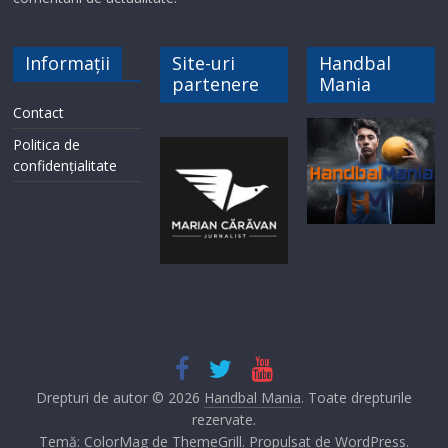
Informații
Site-uri
Handbal
partenere
Mania
Contact
Politica de
confidențialitate
Drepturi de autor © 2026
Handbal Mania
. Toate drepturile
rezervate.
Temă: ColorMag de
ThemeGrill
. Propulsat de
WordPress
.