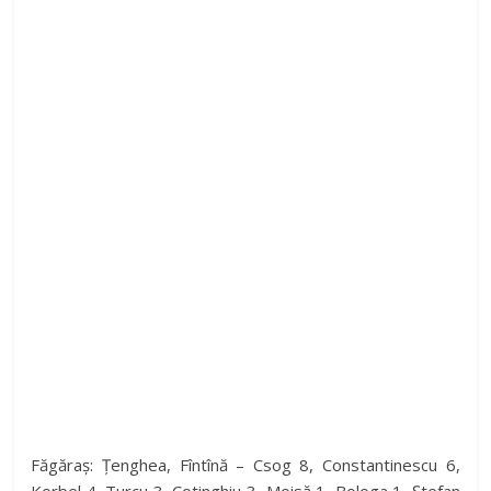
Făgăraș: Țenghea, Fîntînă – Csog 8, Constantinescu 6,