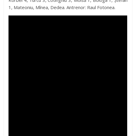
Korbel 4, Turcu 3, Cotinghiu 3, Moisă 1, Bologa 1, Ștefan
1, Mateoniu, Mînea, Dedea. Antrenor: Raul Fotonea.