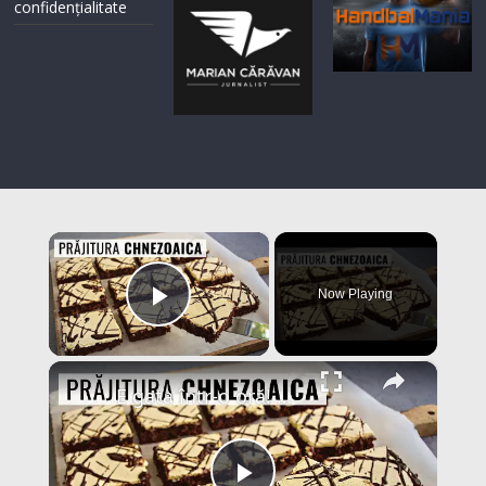
confidențialitate
×
Now Playing
Play Video
×
E gata într-o oră! Prăjitura Chinezoaica cu glazură de gălbenuș și blat cu nucă | Bucate Aromate