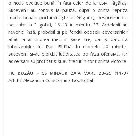
o nouă evoluție bună, în fața celor de la CSM Făgăraș.
Sucevenii au condus la pauză, după o primă repriză
foarte bună a portarului Ștefan Grigoraș, desprinzându-
se chiar la 3 goluri, 16-13 în minutul 37. Ardelenii au
revenit, însă, probabil și pe fondul oboselii adversarilor
aflați la al cincilea meci în șase zile, dar și datorită
intervențiilor lui Raul Fîntînă. În ultimele 10 minute,
sucevenii și-au pierdut luciditatea pe faza ofensivă, iar
adversarii au profitat și și-au trecut în cont prima victorie.
HC BUZ
ĂU – CS MINAUR BAIA MARE 23-25 (11-8)
Arbitri: Alexandru Constantin / Laszlo Gal