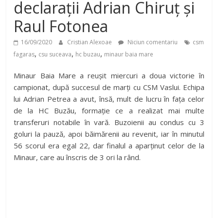
declarații Adrian Chiruț și
Raul Fotonea
16/09/2020
Cristian Alexoae
Niciun comentariu
csm
,
,
,
fagaras
csu suceava
hc buzau
minaur baia mare
Minaur Baia Mare a reușit miercuri a doua victorie în
campionat, după succesul de marți cu CSM Vaslui. Echipa
lui Adrian Petrea a avut, însă, mult de lucru în fața celor
de la HC Buzău, formație ce a realizat mai multe
transferuri notabile în vară. Buzoienii au condus cu 3
goluri la pauză, apoi băimărenii au revenit, iar în minutul
56 scorul era egal 22, dar finalul a aparținut celor de la
Minaur, care au înscris de 3 ori la rând.