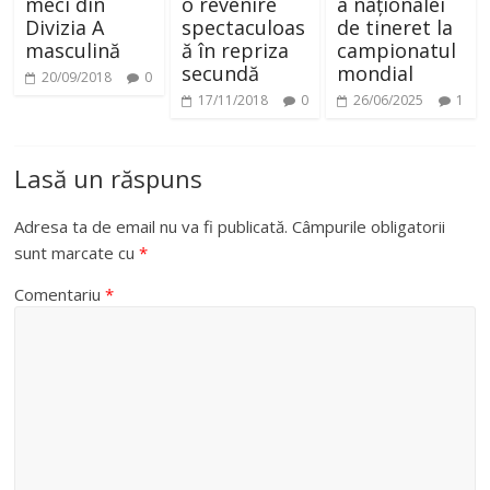
meci din
o revenire
a naționalei
Divizia A
spectaculoas
de tineret la
masculină
ă în repriza
campionatul
secundă
mondial
20/09/2018
0
17/11/2018
0
26/06/2025
1
Lasă un răspuns
Adresa ta de email nu va fi publicată.
Câmpurile obligatorii
sunt marcate cu
*
Comentariu
*