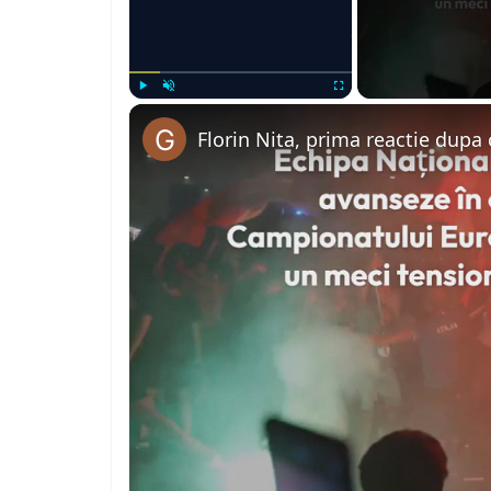
Play
Unmute
Fullscreen