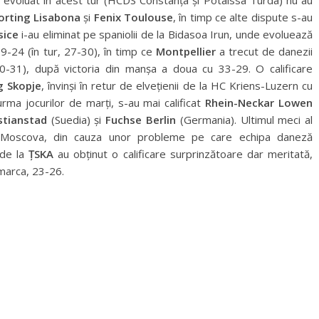
 evoluat în acest tur (HCDS Constanța și Potaissa Turda) nu au
orting Lisabona
și
Fenix Toulouse
, în timp ce alte dispute s-au
sice
i-au eliminat pe spaniolii de la Bidasoa Irun, unde evoluează
9-24 (în tur, 27-30), în timp ce
Montpellier
a trecut de danezii
(30-31), după victoria din manșa a doua cu 33-29. O calificare
g Skopje
, învinși în retur de elvețienii de la HC Kriens-Luzern cu
rma jocurilor de marți, s-au mai calificat
Rhein-Neckar Lowen
istianstad
(Suedia) și
Fuchse Berlin
(Germania). Ultimul meci al
 la Moscova, din cauza unor probleme pe care echipa daneză
 de la
ȚSKA
au obținut o calificare surprinzătoare dar meritată,
marca, 23-26.