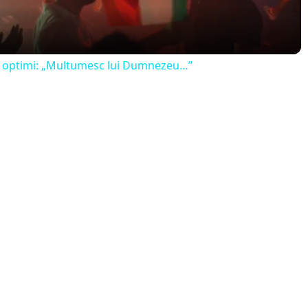
a
y
 in optimi: „Multumesc lui Dumnezeu…”
V
i
d
e
o