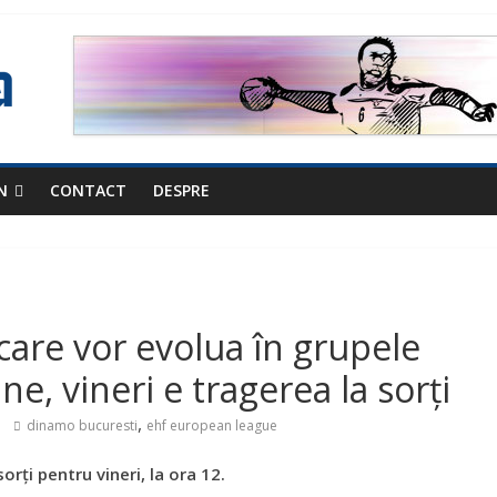
N
CONTACT
DESPRE
 care vor evolua în grupele
e, vineri e tragerea la sorți
,
dinamo bucuresti
ehf european league
rți pentru vineri, la ora 12.