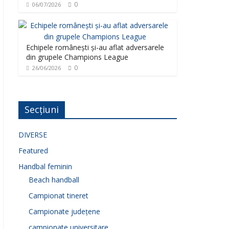
0
06/07/2026
Echipele românești și-au aflat adversarele
din grupele Champions League
0
26/06/2026
Secțiuni
DIVERSE
Featured
Handbal feminin
Beach handball
Campionat tineret
Campionate județene
campionate universitare