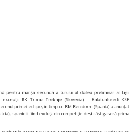
nd pentru manșa secundă a turului al doilea preliminar al Ligii
 excepții:
RK Trimo Trebnje
(Slovenia) – Balatonfuredi KSE
terenul primei echipe, în timp ce BM Benidorm (Spania) a anunțat
tria), spaniolii fiind excluși din competiție deși câștigaseră prima