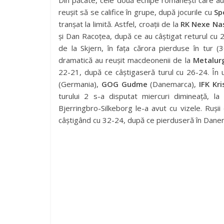
Din păcate, cele două echipe românești care au
reușit să se califice în grupe, după jocurile cu
Sp
tranșat la limită. Astfel, croații de la
RK Nexe Na
și Dan Racoțea, după ce au câștigat returul cu 2
de la Skjern, în fața cărora pierduse în tur 
dramatică au reușit macdeonenii de la
Metalur
22-21, după ce câștigaseră turul cu 26-24. În u
(Germania),
GOG Gudme
(Danemarca),
IFK Kr
turului 2 s-a disputat miercuri dimineață,
Bjerringbro-Silkeborg le-a avut cu vizele. Rușii
câștigând cu 32-24, după ce pierduseră în Dane