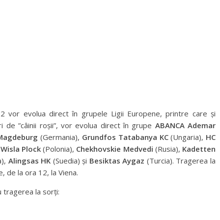
2 vor evolua direct în grupele Ligii Europene, printre care și
uri de ”câinii roșii”, vor evolua direct în grupe
ABANCA Ademar
Magdeburg
(Germania),
Grundfos Tatabanya KC
(Ungaria),
HC
 Wisla Plock
(Polonia),
Chekhovskie Medvedi
(Rusia),
Kadetten
a),
Alingsas HK
(Suedia) și
Besiktas Aygaz
(Turcia). Tragerea la
, de la ora 12, la Viena.
 tragerea la sorți: