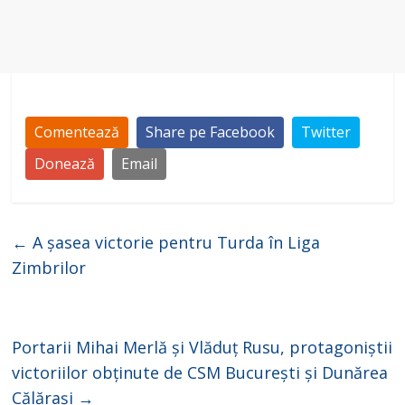
Comentează
Share pe Facebook
Twitter
Donează
Email
←
A șasea victorie pentru Turda în Liga
Zimbrilor
Portarii Mihai Merlă și Vlăduț Rusu, protagoniștii
victoriilor obținute de CSM București și Dunărea
Călărași
→