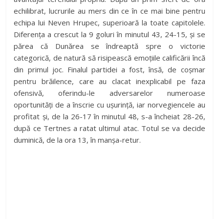
echilibrat, lucrurile au mers din ce în ce mai bine pentru
echipa lui Neven Hrupec, superioară la toate capitolele.
Diferența a crescut la 9 goluri în minutul 43, 24-15, și se
părea că Dunărea se îndreaptă spre o victorie
categorică, de natură să risipească emoțiile calificării încă
din primul joc. Finalul partidei a fost, însă, de coșmar
pentru brăilence, care au clacat inexplicabil pe faza
ofensivă, oferindu-le adversarelor numeroase
oportunități de a înscrie cu ușurință, iar norvegiencele au
profitat și, de la 26-17 în minutul 48, s-a încheiat 28-26,
după ce Tertnes a ratat ultimul atac. Totul se va decide
duminică, de la ora 13, în manșa-retur.