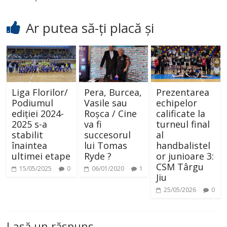
Ar putea să-ți placă și
Liga Florilor/
Pera, Burcea,
Prezentarea
Podiumul
Vasile sau
echipelor
ediției 2024-
Roșca / Cine
calificate la
2025 s-a
va fi
turneul final
stabilit
succesorul
al
înaintea
lui Tomas
handbalistel
ultimei etape
Ryde ?
or junioare 3:
CSM Târgu
15/05/2025
0
06/01/2020
1
Jiu
25/05/2026
0
Lasă un răspuns