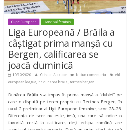
Cupe Europene
Handbal feminin
Liga Europeană / Brăila a
câștigat prima manșă cu
Bergen, calificarea se
joacă duminică
10/10/2020
Cristian Alexoae
Niciun comentariu
ehf
,
,
european league
hc dunarea braila
tertnes bergen
Dunărea Brăila s-a impus în prima manșă a ”dublei” pe
care o dispută pe teren propriu cu Tertnes Bergen, în
turul 2 preliminar al Ligii Europene feminine, scor 28-26.
Diferența de scor nu este, însă, una care să indice o
favorită certă la calificare, deși echipa română are
avantajul terenului propriu. După un prim sfert de oră