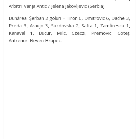
Arbitri: Vanja Antic / Jelena Jakovljevic (Serbia)
i
Dunărea: Șerban 2 goluri – Tiron 6, Dmitrovic 6, Dache 3,
Preda 3, Araujo 3, Sazdovska 2, Safta 1, Zamfirescu 1,
d
Kanaval 1, Bucur, Milic, Czeczi, Premovic, Coteț.
Antrenor: Neven Hrupec.
e
o