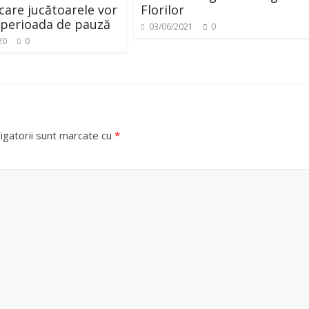
 care jucătoarele vor
Florilor
n perioada de pauză
03/06/2021
0
20
0
igatorii sunt marcate cu
*