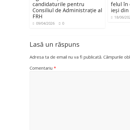
candidaturile pentru
felul în
Consiliul de Administrație al
ieși di
FRH
18/06/20
09/04/2026
0
Lasă un răspuns
Adresa ta de email nu va fi publicată.
Câmpurile obl
Comentariu
*