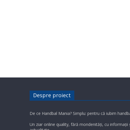
Despre proiect
De ce Handbal Mania? Simplu: pentru că iubim handba
Un ziar online quality, fără mondenități, cu informații
actualitate.