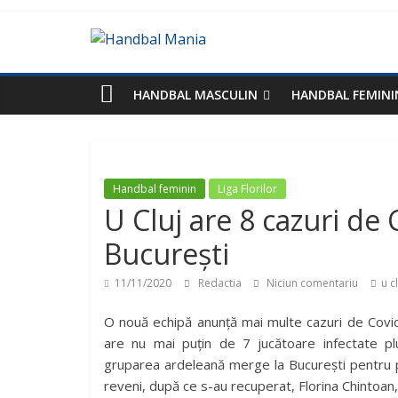
HANDBAL MASCULIN
HANDBAL FEMINI
Handbal feminin
Liga Florilor
U Cluj are 8 cazuri de 
București
11/11/2020
Redactia
Niciun comentariu
u c
O nouă echipă anunță mai multe cazuri de Covid-
are nu mai puțin de 7 jucătoare infectate pl
gruparea ardeleană merge la București pentru p
reveni, după ce s-au recuperat, Florina Chintoan, 