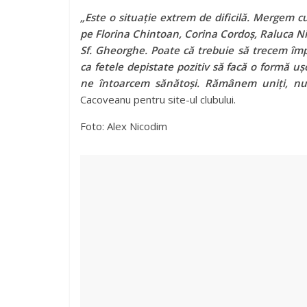
„Este o situație extrem de dificilă. Mergem c
pe Florina Chintoan, Corina Cordoș, Raluca N
Sf. Gheorghe. Poate că trebuie să trecem î
ca fetele depistate pozitiv să facă o formă u
ne întoarcem sănătoși. Rămânem uniți, nu
Cacoveanu pentru site-ul clubului.
Foto: Alex Nicodim