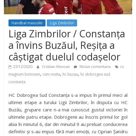
Handbal masculin
Liga Zimbrilor
Liga Zimbrilor / Constanța
a învins Buzăul, Reșița a
câștigat duelul codașelor
23/12/2020
Cristian Alexoae
Niciun comentariu
cs
,
,
,
magnum botosani
csm resita
hc buzau
hc dobrogea sud
constanta
HC Dobrogea Sud Constanța s-a impus în primul meci al
ultimei etape a turului Ligii Zimbrilor, în disputa cu HC
Buzău, grupare care n-a mai cunoscut gustul victoriei în
ultimele patru etape. Dobrogenii au înscris primul lor gol
abia în minutul 6, dar din minutul 9 au preluat conducerea
definitiv și s-au impus fără mari emoții, cu Ciprian Șandru