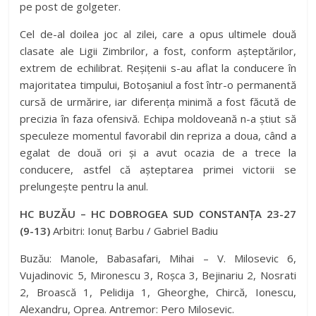
pe post de golgeter.
Cel de-al doilea joc al zilei, care a opus ultimele două
clasate ale Ligii Zimbrilor, a fost, conform așteptărilor,
extrem de echilibrat. Reșițenii s-au aflat la conducere în
majoritatea timpului, Botoșaniul a fost într-o permanentă
cursă de urmărire, iar diferența minimă a fost făcută de
precizia în faza ofensivă. Echipa moldoveană n-a știut să
speculeze momentul favorabil din repriza a doua, când a
egalat de două ori și a avut ocazia de a trece la
conducere, astfel că așteptarea primei victorii se
prelungește pentru la anul.
HC BUZĂU – HC DOBROGEA SUD CONSTANȚA 23-27
(9-13)
Arbitri: Ionuț Barbu / Gabriel Badiu
Buzău: Manole, Babasafari, Mihai – V. Milosevic 6,
Vujadinovic 5, Mironescu 3, Roșca 3, Bejinariu 2, Nosrati
2, Broască 1, Pelidija 1, Gheorghe, Chircă, Ionescu,
Alexandru, Oprea. Antremor: Pero Milosevic.