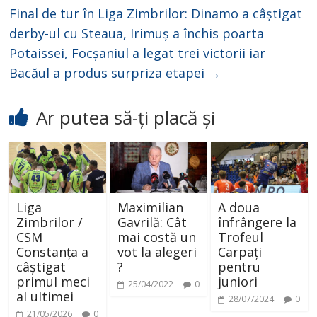
Final de tur în Liga Zimbrilor: Dinamo a câștigat
derby-ul cu Steaua, Irimuș a închis poarta
Potaissei, Focșaniul a legat trei victorii iar
Bacăul a produs surpriza etapei
→
Ar putea să-ți placă și
Liga
Maximilian
A doua
Zimbrilor /
Gavrilă: Cât
înfrângere la
CSM
mai costă un
Trofeul
Constanța a
vot la alegeri
Carpați
câștigat
?
pentru
primul meci
juniori
25/04/2022
0
al ultimei
28/07/2024
0
21/05/2026
0