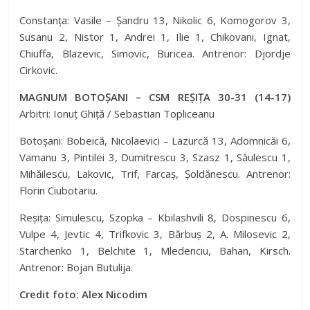
Constanța: Vasile – Șandru 13, Nikolic 6, Komogorov 3,
Susanu 2, Nistor 1, Andrei 1, Ilie 1, Chikovani, Ignat,
Chiuffa, Blazevic, Simovic, Buricea. Antrenor: Djordje
Cirkovic.
MAGNUM BOTOȘANI – CSM REȘIȚA 30-31 (14-17)
Arbitri: Ionuț Ghiță / Sebastian Topliceanu
Botoșani: Bobeică, Nicolaevici – Lazurcă 13, Adomnicăi 6,
Vamanu 3, Pintilei 3, Dumitrescu 3, Szasz 1, Săulescu 1,
Mihăilescu, Lakovic, Trif, Farcaș, Șoldănescu. Antrenor:
Florin Ciubotariu.
Reșița: Simulescu, Szopka – Kbilashvili 8, Dospinescu 6,
Vulpe 4, Jevtic 4, Trifkovic 3, Bărbuș 2, A. Milosevic 2,
Starchenko 1, Belchite 1, Mledenciu, Bahan, Kirsch.
Antrenor: Bojan Butulija.
Credit foto: Alex Nicodim