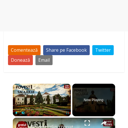
Comentează
Share pe Facebook
Twitter
Donează
Email
×
Now Playing
×
Play
Unmute
Fullscreen
Povesti din trecutul Salajului Episodul 1