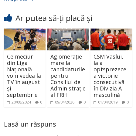
d
Ar putea să-ți placă și
e
o
Ce meciuri
Aglomerație
CSM Vaslui,
din Liga
mare la
la a
Națională
candidaturile
optsprezece
vom vedea la
pentru
a victorie
TV în august
Consiliul de
consecutivă
și
Administrație
în Divizia A
septembrie
al FRH
masculină
20/08/2024
0
09/04/2026
0
01/04/2019
0
Lasă un răspuns