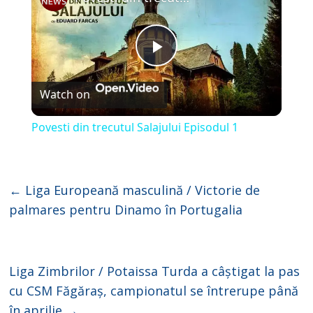
P
Watch on
l
Povesti din trecutul Salajului Episodul 1
a
y
←
Liga Europeană masculină / Victorie de
palmares pentru Dinamo în Portugalia
V
i
Liga Zimbrilor / Potaissa Turda a câștigat la pas
cu CSM Făgăraș, campionatul se întrerupe până
în aprilie
→