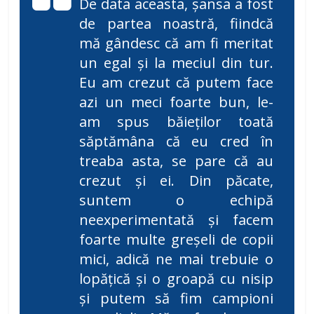
De data aceasta, șansa a fost
de partea noastră, fiindcă
mă gândesc că am fi meritat
un egal și la meciul din tur.
Eu am crezut că putem face
azi un meci foarte bun, le-
am spus băieților toată
săptămâna că eu cred în
treaba asta, se pare că au
crezut și ei. Din păcate,
suntem o echipă
neexperimentată și facem
foarte multe greșeli de copii
mici, adică ne mai trebuie o
lopățică și o groapă cu nisip
și putem să fim campioni