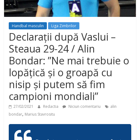
Handbal masculin
Liga Zimbrilor
Declarații după Vaslui –
Steaua 29-24 / Alin
Bondar: ”Ne mai trebuie o
lopățică și o groapă cu
nisip și putem să fim
campioni mondiali”
27/02/2021
Redactia
Niciun comentariu
alin
,
bondar
Marius Stavrositu