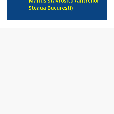
Marius Stavrositu (antrenor
Steaua București)