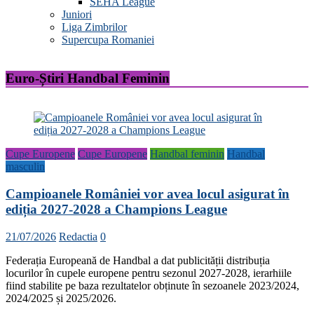
SEHA League
Juniori
Liga Zimbrilor
Supercupa Romaniei
Euro-Știri Handbal Feminin
Cupe Europene
Cupe Europene
Handbal feminin
Handbal
masculin
Campioanele României vor avea locul asigurat în
ediția 2027-2028 a Champions League
21/07/2026
Redactia
0
Federația Europeană de Handbal a dat publicității distribuția
locurilor în cupele europene pentru sezonul 2027-2028, ierarhiile
fiind stabilite pe baza rezultatelor obținute în sezoanele 2023/2024,
2024/2025 și 2025/2026.