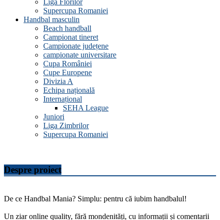
Liga Florilor
Supercupa Romaniei
Handbal masculin
Beach handball
Campionat tineret
Campionate județene
campionate universitare
Cupa României
Cupe Europene
Divizia A
Echipa națională
Internațional
SEHA League
Juniori
Liga Zimbrilor
Supercupa Romaniei
Despre proiect
De ce Handbal Mania? Simplu: pentru că iubim handbalul!
Un ziar online quality, fără mondenități, cu informații și comentarii