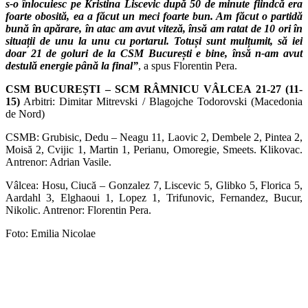
s-o înlocuiesc pe Kristina Liscevic după 50 de minute fiindcă era
foarte obosită, ea a făcut un meci foarte bun. Am făcut o partidă
bună în apărare, în atac am avut viteză, însă am ratat de 10 ori în
situații de unu la unu cu portarul. Totuși sunt mulțumit, să iei
doar 21 de goluri de la CSM București e bine, însă n-am avut
destulă energie până la final”
, a spus Florentin Pera.
CSM BUCUREȘTI – SCM RÂMNICU VÂLCEA 21-27 (11-
15)
Arbitri: Dimitar Mitrevski / Blagojche Todorovski (Macedonia
de Nord)
CSMB: Grubisic, Dedu – Neagu 11, Laovic 2, Dembele 2, Pintea 2,
Moisă 2, Cvijic 1, Martin 1, Perianu, Omoregie, Smeets. Klikovac.
Antrenor: Adrian Vasile.
Vâlcea: Hosu, Ciucă – Gonzalez 7, Liscevic 5, Glibko 5, Florica 5,
Aardahl 3, Elghaoui 1, Lopez 1, Trifunovic, Fernandez, Bucur,
Nikolic. Antrenor: Florentin Pera.
Foto: Emilia Nicolae