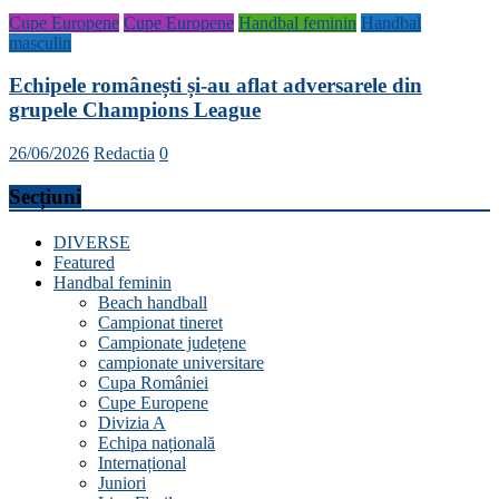
Cupe Europene
Cupe Europene
Handbal feminin
Handbal
masculin
Echipele românești și-au aflat adversarele din
grupele Champions League
26/06/2026
Redactia
0
Secțiuni
DIVERSE
Featured
Handbal feminin
Beach handball
Campionat tineret
Campionate județene
campionate universitare
Cupa României
Cupe Europene
Divizia A
Echipa națională
Internațional
Juniori