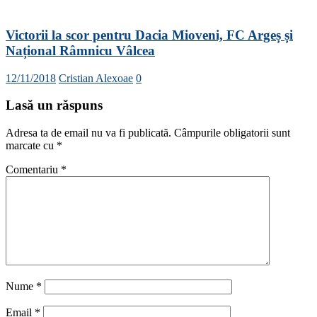
Victorii la scor pentru Dacia Mioveni, FC Argeș și
Național Râmnicu Vâlcea
12/11/2018
Cristian Alexoae
0
Lasă un răspuns
Adresa ta de email nu va fi publicată.
Câmpurile obligatorii sunt
marcate cu
*
Comentariu
*
Nume
*
Email
*