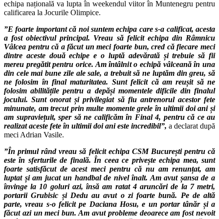
echipa națională va lupta în weekendul viitor în Muntenegru pentru
calificarea la Jocurile Olimpice.
”E foarte important că noi suntem echipa care s-a calificat, acesta
a fost obiectivul principal. Vreau să felicit echipa din Râmnicu
Vâlcea pentru că a făcut un meci foarte bun, cred că fiecare meci
dintre aceste două echipe e o luptă adevărată și trebuie să fii
mereu pregătit pentru orice. Am întâlnit o echipă vâlceană în una
din cele mai bune zile ale sale, a trebuit să ne luptăm din greu, să
ne folosim în final maturitatea. Sunt felicit că am reușit să ne
folosim abilitățile pentru a depăși momentele dificile din finalul
jocului. Sunt onorat și privilegiat să fiu antrenorul acestor fete
minunate, am trecut prin multe momente grele în ultimii doi ani și
am supraviețuit, sper să ne calificăm în Final 4, pentru că ce au
realizat aceste fete în ultimii doi ani este incredibil”,
a declarat după
meci Adrian Vasile.
”În primul rând vreau să felicit echipa CSM București pentru că
este în sferturile de finală. În ceea ce privește echipa mea, sunt
foarte satisfăcut de acest meci pentru că nu am renunțat, am
luptat și am jucat un handbal de nivel înalt. Am avut șansa de a
învinge la 10 goluri azi, însă am ratat 4 aruncări de la 7 metri,
portarii Grubisic și Dedu au avut o zi foarte bună. Pe de altă
parte, vreau s-o felicit pe Daciana Hosu, e un portar tânăr și a
făcut azi un meci bun. Am avut probleme deoarece am fost nevoit