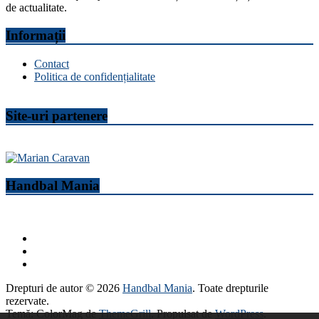
de actualitate.
Informații
Contact
Politica de confidențialitate
Site-uri partenere
Handbal Mania
Drepturi de autor © 2026
Handbal Mania
. Toate drepturile
rezervate.
Temă: ColorMag de
ThemeGrill
. Propulsat de
WordPress
.