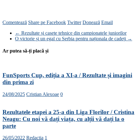
Comentează
Share pe Facebook
Twitter
Donează
Email
←
Rezultate și casete tehnice din campionatele juniorilor
O victorie și un egal cu Serbia pentru naționala de cadeți
→
Ar putea să-ți placă și
FunSports Cup, ediția a XI-a / Rezultate și imagini
din prima zi
24/08/2025
Cristian Alexoae
0
Rezultatele etapei a 25-a din Liga Florilor / Cristina
Neagu: Cu noi vă dați viața, cu alții vă dați la o
parte
26/05/2022
Redactia
1