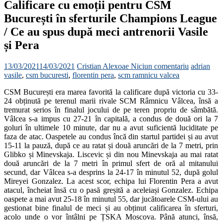
Calificare cu emoții pentru CSM
București în sferturile Champions League
/ Ce au spus după meci antrenorii Vasile
și Pera
13/03/2021
14/03/2021
Cristian Alexoae
Niciun comentariu
adrian
vasile
,
csm bucuresti
,
florentin pera
,
scm ramnicu valcea
CSM București era marea favorită la calificare după victoria cu 33-
24 obținută pe terenul marii rivale SCM Râmnicu Vâlcea, însă a
tremurat serios în finalul jocului de pe teren propriu de sâmbătă.
Vâlcea s-a impus cu 27-21 în capitală, a condus de două ori la 7
goluri în ultimele 10 minute, dar nu a avut suficientă luciditate pe
faza de atac. Oaspetele au condus încă din startul partidei și au avut
15-11 la pauză, după ce au ratat și două aruncări de la 7 metri, prin
Glibko și Minevskaja. Liscevic și din nou Minevskaja au mai ratat
două aruncări de la 7 metri în primul sfert de oră al mitanului
secund, dar Vâlcea s-a desprins la 24-17 în minutul 52, după golul
Mireyei Gonzalez. La acest scor, echipa lui Florentin Pera a avut
atacul, încheiat însă cu o pasă greșită a aceleiași Gonzalez. Echipa
oaspete a mai avut 25-18 în minutul 55, dar jucătoarele CSM-ului au
gestionat bine finalul de meci și au obținut calificarea în sferturi,
acolo unde o vor întâlni pe ȚSKA Moscova. Până atunci, însă,