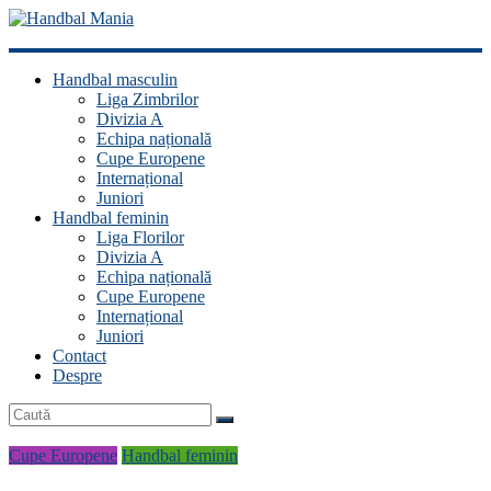
Handbal
Handbal masculin
Mania
Liga Zimbrilor
Divizia A
Fan
Echipa națională
handbal?
Cupe Europene
Ești
Internațional
acasă!
Juniori
Handbal feminin
Liga Florilor
Divizia A
Echipa națională
Cupe Europene
Internațional
Juniori
Contact
Despre
Cupe Europene
Handbal feminin