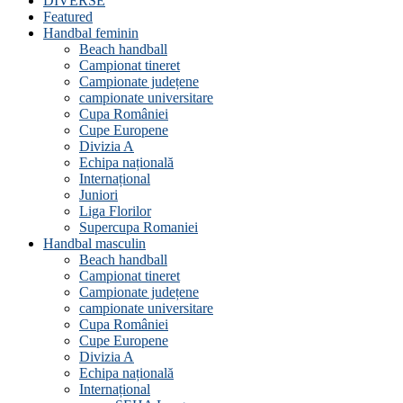
DIVERSE
Featured
Handbal feminin
Beach handball
Campionat tineret
Campionate județene
campionate universitare
Cupa României
Cupe Europene
Divizia A
Echipa națională
Internațional
Juniori
Liga Florilor
Supercupa Romaniei
Handbal masculin
Beach handball
Campionat tineret
Campionate județene
campionate universitare
Cupa României
Cupe Europene
Divizia A
Echipa națională
Internațional