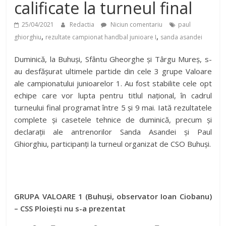
calificate la turneul final
25/04/2021
Redactia
Niciun comentariu
paul
,
,
ghiorghiu
rezultate campionat handbal junioare I
sanda asandei
Duminică, la Buhuși, Sfântu Gheorghe și Târgu Mureș, s-
au desfășurat ultimele partide din cele 3 grupe Valoare
ale campionatului junioarelor 1. Au fost stabilite cele opt
echipe care vor lupta pentru titlul național, în cadrul
turneului final programat între 5 și 9 mai. Iată rezultatele
complete și casetele tehnice de duminică, precum și
declarații ale antrenorilor Sanda Asandei și Paul
Ghiorghiu, participanți la turneul organizat de CSO Buhuși.
GRUPA VALOARE 1 (Buhuși, observator Ioan Ciobanu)
– CSS Ploiești nu s-a prezentat