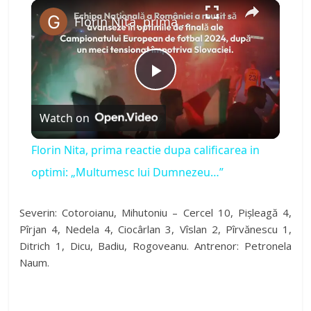
×
Play
Unmute
Fullscreen
Florin Nita, prima reactie dupa calificarea in optimi: „Multumesc lui Dumnezeu…”
P
Watch on
l
Florin Nita, prima reactie dupa calificarea in
a
optimi: „Multumesc lui Dumnezeu…”
y
Severin: Cotoroianu, Mihutoniu – Cercel 10, Pișleagă 4,
Pîrjan 4, Nedela 4, Ciocârlan 3, Vîslan 2, Pîrvănescu 1,
Ditrich 1, Dicu, Badiu, Rogoveanu. Antrenor: Petronela
V
Naum.
i