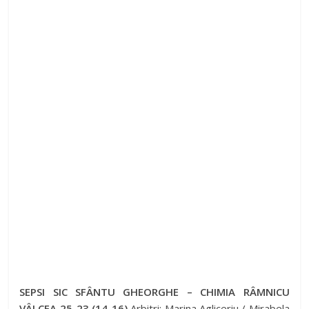
SEPSI SIC SFÂNTU GHEORGHE – CHIMIA RÂMNICU
VÂLCEA 25-23 (14-16)
Arbitri: Marina Agliceriu / Mirabela