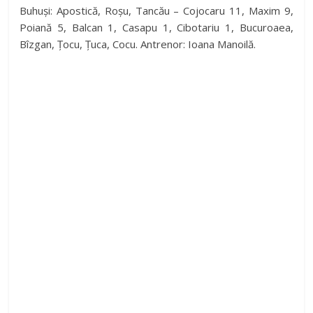
Buhuși: Apostică, Roșu, Tancău – Cojocaru 11, Maxim 9,
Poiană 5, Balcan 1, Casapu 1, Cibotariu 1, Bucuroaea,
Bîzgan, Țocu, Țuca, Cocu. Antrenor: Ioana Manoilă.