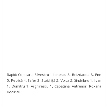
Rapid: Cojocaru, Silvestru – Ionescu 8, Beizdadea 8, Ene
5, Petrică 4, Safer 3, Stoichiță 2, Voica 2, Șindrilaru 1, Ivan
1, Dumitru 1, Arghirescu 1, Căpățână. Antrenor: Roxana
Bodîrlău.