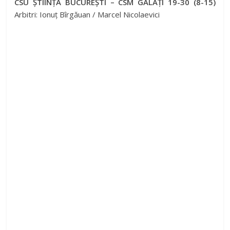
CSU ȘTIINȚA BUCUREȘTI – CSM GALAȚI 19-30 (8-15)
Arbitri: Ionuț Bîrgăuan / Marcel Nicolaevici