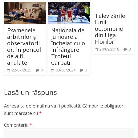
Televizările
lunii
octombrie
Examenele
Naționala de
din Liga
arbitrilor și
junioare a
Florilor
observatoril
încheiat cu o
or, în pericol
înfrângere
24/09/2018
0
de a fi
Trofeul
anulate
Carpați
22/07/2025
0
03/03/2024
0
Lasă un răspuns
Adresa ta de email nu va fi publicată.
Câmpurile obligatorii
sunt marcate cu
*
Comentariu
*