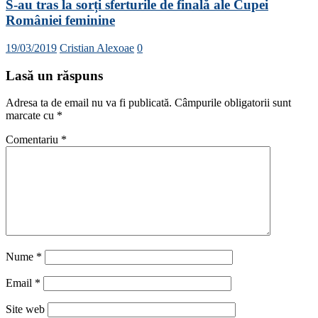
S-au tras la sorți sferturile de finală ale Cupei
României feminine
19/03/2019
Cristian Alexoae
0
Lasă un răspuns
Adresa ta de email nu va fi publicată.
Câmpurile obligatorii sunt
marcate cu
*
Comentariu
*
Nume
*
Email
*
Site web