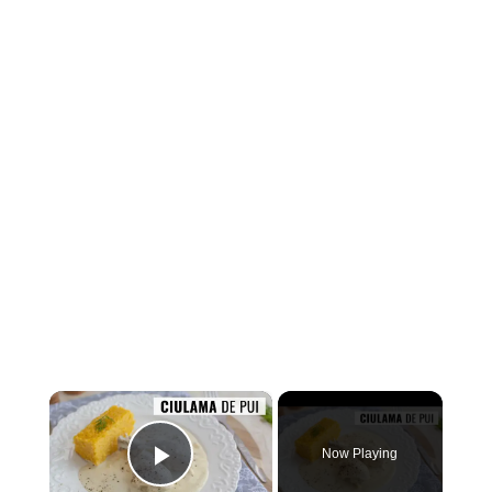
×
Now Playing
Play Video