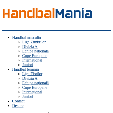
Handbal
Handbal masculin
Mania
Liga Zimbrilor
Divizia A
Fan
Echipa națională
handbal?
Cupe Europene
Ești
Internațional
acasă!
Juniori
Handbal feminin
Liga Florilor
Divizia A
Echipa națională
Cupe Europene
Internațional
Juniori
Contact
Despre