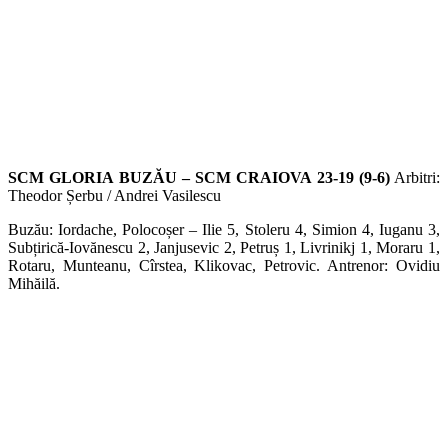
SCM GLORIA BUZĂU – SCM CRAIOVA 23-19 (9-6)
Arbitri:
Theodor Șerbu / Andrei Vasilescu
Buzău: Iordache, Polocoșer – Ilie 5, Stoleru 4, Simion 4, Iuganu 3,
Subțirică-Iovănescu 2, Janjusevic 2, Petruș 1, Livrinikj 1, Moraru 1,
Rotaru, Munteanu, Cîrstea, Klikovac, Petrovic. Antrenor: Ovidiu
Mihăilă.