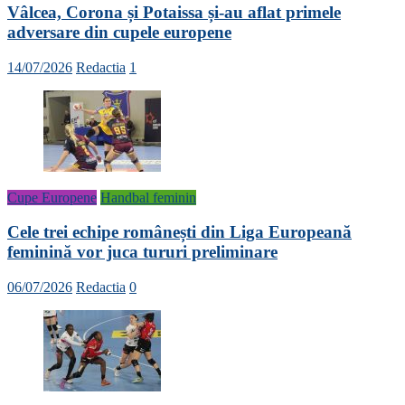
Vâlcea, Corona și Potaissa și-au aflat primele
adversare din cupele europene
14/07/2026
Redactia
1
Cupe Europene
Handbal feminin
Cele trei echipe românești din Liga Europeană
feminină vor juca tururi preliminare
06/07/2026
Redactia
0