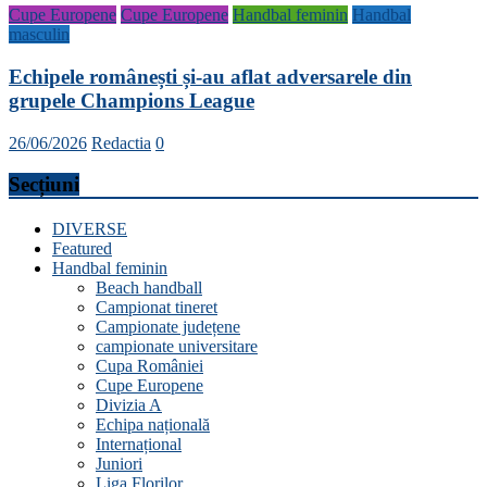
Cupe Europene
Cupe Europene
Handbal feminin
Handbal
masculin
Echipele românești și-au aflat adversarele din
grupele Champions League
26/06/2026
Redactia
0
Secțiuni
DIVERSE
Featured
Handbal feminin
Beach handball
Campionat tineret
Campionate județene
campionate universitare
Cupa României
Cupe Europene
Divizia A
Echipa națională
Internațional
Juniori
Liga Florilor