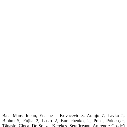
Baia Mare: Idehn, Enache – Kovacevic 8, Araujo 7, Lavko 5,
Blohm 5, Fujita 2, Laslo 2, Burlachenko, 2, Popa, Polocoșer,
Tănasie, Cioca, De Souza, Kerekes, Seraficeanu. Antrenor: Costică