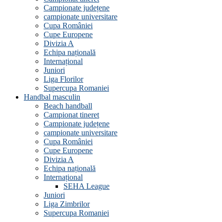
Campionate județene
campionate universitare
Cupa României
Cupe Europene
Divizia A
Echipa națională
Internațional
Juniori
Liga Florilor
Supercupa Romaniei
Handbal masculin
Beach handball
Campionat tineret
Campionate județene
campionate universitare
Cupa României
Cupe Europene
Divizia A
Echipa națională
Internațional
SEHA League
Juniori
Liga Zimbrilor
Supercupa Romaniei