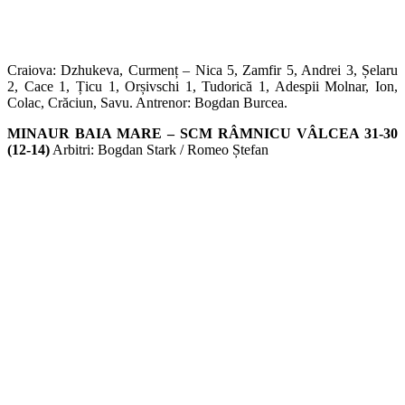
Craiova: Dzhukeva, Curmenț – Nica 5, Zamfir 5, Andrei 3, Șelaru
2, Cace 1, Țicu 1, Orșivschi 1, Tudorică 1, Adespii Molnar, Ion,
Colac, Crăciun, Savu. Antrenor: Bogdan Burcea.
MINAUR BAIA MARE – SCM RÂMNICU VÂLCEA 31-30
(12-14)
Arbitri: Bogdan Stark / Romeo Ștefan