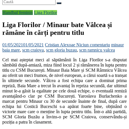
Handbal feminin
Liga Florilor
Liga Florilor / Minaur bate Vâlcea și
rămâne în cărți pentru titlu
01/05/2021
01/05/2021
Cristian Alexoae
Niciun comentariu
minaur
baia mare
,
scm craiova
,
scm gloria buzau
,
scm ramnicu valcea
Cel mai așteptat meci al săptămânii în Liga Florilor s-a disputat
sâmbătă după-amiază, miza fiind locul 2 și rămânerea în lupta pentru
titlu cu CSM București. Minaur Baia Mare și SCM Râmnicu Vâlcea
au oferit un meci frumos, de nivel european, a cărui soartă s-a tranșat
în ultimele secunde. Vâlcea a fost echipa care a dominat prima
repriză, Baia Mare a trecut în avantaj în repriza secundă, dar ultimul
minut le-a găsit la egalitate pe cele două echipe, o eventuală remiză
avantajând-o clar pe CSM București. Yaroslava Burlachenko a
marcat pentru Minaur cu 30 de secunde înainte de final, după care
echipa lui Costică Buceschi s-a apărat foarte bine, obținând o
victorie mare care o menține în lupta pentru titlu. Într-o altă partidă,
SCM Gloria Buzău a învins-o pe SCM Craiova, conservându-și
poziția a patra în clasament.