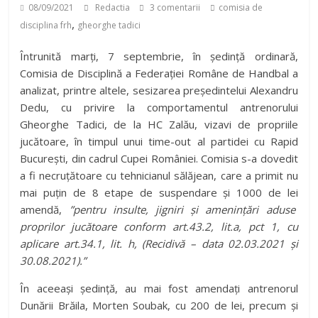
08/09/2021
Redactia
3 comentarii
comisia de
,
disciplina frh
gheorghe tadici
Întrunită marți, 7 septembrie, în ședință ordinară,
Comisia de Disciplină a Federației Române de Handbal a
analizat, printre altele, sesizarea președintelui Alexandru
Dedu, cu privire la comportamentul antrenorului
Gheorghe Tadici, de la HC Zalău, vizavi de propriile
jucătoare, în timpul unui time-out al partidei cu Rapid
București, din cadrul Cupei României. Comisia s-a dovedit
a fi necruțătoare cu tehnicianul sălăjean, care a primit nu
mai puțin de 8 etape de suspendare și 1000 de lei
amendă,
”pentru insulte, jigniri și amenințări aduse
proprilor jucătoare conform art.43.2, lit.a, pct 1, cu
aplicare art.34.1, lit. h, (Recidivă – data 02.03.2021 și
30.08.2021).”
În aceeași ședință, au mai fost amendați antrenorul
Dunării Brăila, Morten Soubak, cu 200 de lei, precum și