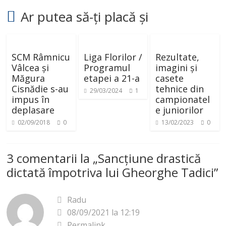
Ar putea să-ți placă și
SCM Râmnicu
Liga Florilor /
Rezultate,
Vâlcea și
Programul
imagini și
Măgura
etapei a 21-a
casete
Cisnădie s-au
tehnice din
29/03/2024
1
impus în
campionatel
deplasare
e juniorilor
02/09/2018
0
13/02/2023
0
3 comentarii la „
Sancțiune drastică
dictată împotriva lui Gheorghe Tadici
”
Radu
08/09/2021 la 12:19
Permalink