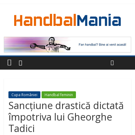
Cupa României
Handbal feminin
Sancțiune drastică dictată
împotriva lui Gheorghe
Tadici