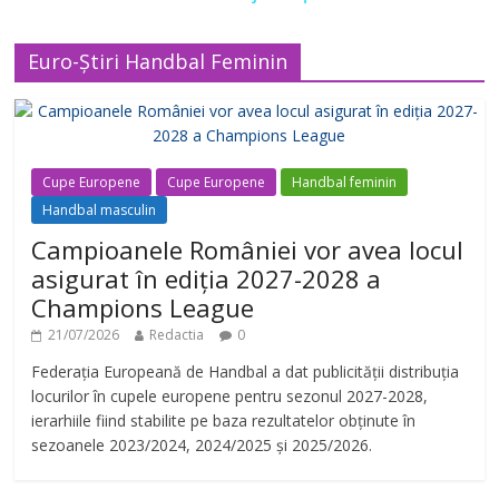
a
Euro-Știri Handbal Feminin
y
V
Cupe Europene
Cupe Europene
Handbal feminin
Handbal masculin
i
Campioanele României vor avea locul
asigurat în ediția 2027-2028 a
d
Champions League
21/07/2026
Redactia
0
e
Federația Europeană de Handbal a dat publicității distribuția
locurilor în cupele europene pentru sezonul 2027-2028,
o
ierarhiile fiind stabilite pe baza rezultatelor obținute în
sezoanele 2023/2024, 2024/2025 și 2025/2026.