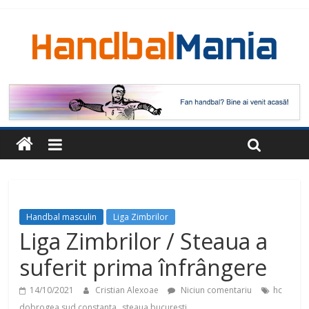
Handbal masculin
Liga Zimbrilor
Liga Zimbrilor / Steaua a
suferit prima înfrângere
14/10/2021
Cristian Alexoae
Niciun comentariu
hc
,
dobrogea sud constanta
steaua bucuresti