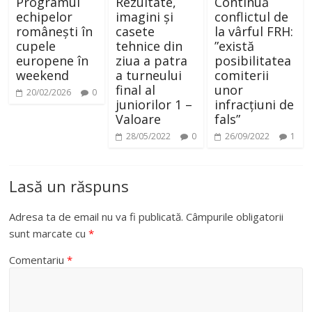
Programul
Rezultate,
Continuă
echipelor
imagini și
conflictul de
românești în
casete
la vârful FRH:
cupele
tehnice din
”există
europene în
ziua a patra
posibilitatea
weekend
a turneului
comiterii
final al
unor
20/02/2026
0
juniorilor 1 –
infracțiuni de
Valoare
fals”
28/05/2022
0
26/09/2022
1
Lasă un răspuns
Adresa ta de email nu va fi publicată.
Câmpurile obligatorii
sunt marcate cu
*
Comentariu
*