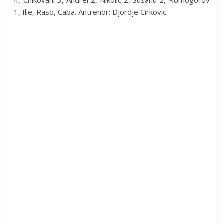
4, Chikovani 3, Andrei 2, Nikolic 2, Susanu 2, Komogorov
1, Ilie, Raso, Caba. Antrenor: Djordje Cirkovic.