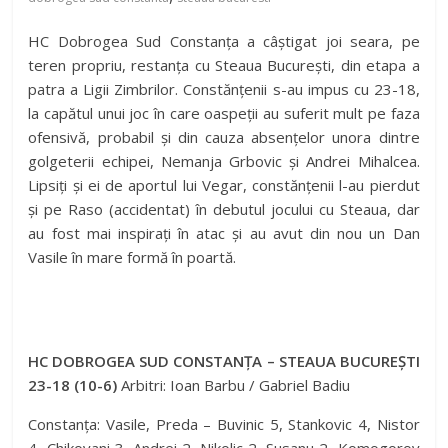
HC Dobrogea Sud Constanța a câștigat joi seara, pe
teren propriu, restanța cu Steaua București, din etapa a
patra a Ligii Zimbrilor. Constănțenii s-au impus cu 23-18,
la capătul unui joc în care oaspeții au suferit mult pe faza
ofensivă, probabil și din cauza absențelor unora dintre
golgeterii echipei, Nemanja Grbovic și Andrei Mihalcea.
Lipsiți și ei de aportul lui Vegar, constănțenii l-au pierdut
și pe Raso (accidentat) în debutul jocului cu Steaua, dar
au fost mai inspirați în atac și au avut din nou un Dan
Vasile în mare formă în poartă.
HC DOBROGEA SUD CONSTANȚA – STEAUA BUCUREȘTI
23-18 (10-6)
Arbitri: Ioan Barbu / Gabriel Badiu
Constanța: Vasile, Preda – Buvinic 5, Stankovic 4, Nistor