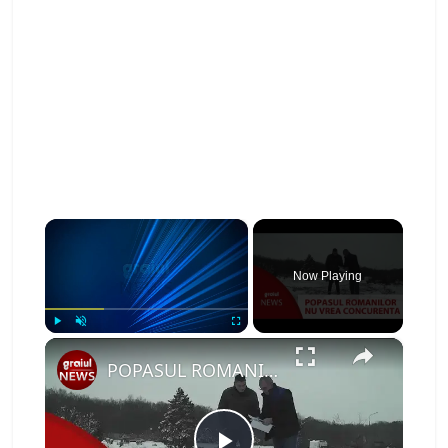
×
Now Playing
×
Play
Unmute
Fullscreen
POPASUL ROMANILOR NU VREA CONCURENTA