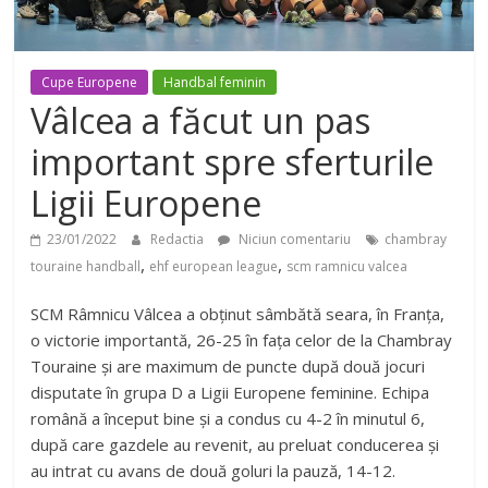
Cupe Europene
Handbal feminin
Vâlcea a făcut un pas
important spre sferturile
Ligii Europene
23/01/2022
Redactia
Niciun comentariu
chambray
,
,
touraine handball
ehf european league
scm ramnicu valcea
SCM Râmnicu Vâlcea a obținut sâmbătă seara, în Franța,
o victorie importantă, 26-25 în fața celor de la Chambray
Touraine și are maximum de puncte după două jocuri
disputate în grupa D a Ligii Europene feminine. Echipa
română a început bine și a condus cu 4-2 în minutul 6,
după care gazdele au revenit, au preluat conducerea și
au intrat cu avans de două goluri la pauză, 14-12.