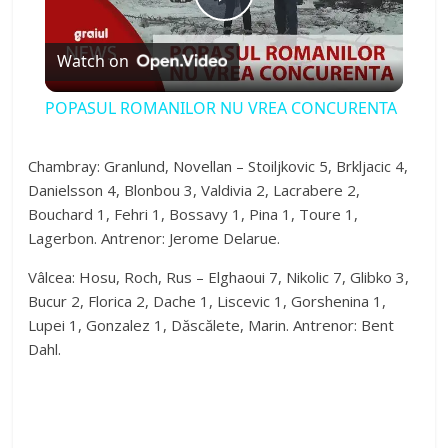
P
Watch on
l
POPASUL ROMANILOR NU VREA CONCURENTA
a
Chambray: Granlund, Novellan – Stoiljkovic 5, Brkljacic 4,
Danielsson 4, Blonbou 3, Valdivia 2, Lacrabere 2,
y
Bouchard 1, Fehri 1, Bossavy 1, Pina 1, Toure 1,
Lagerbon. Antrenor: Jerome Delarue.
V
Vâlcea: Hosu, Roch, Rus – Elghaoui 7, Nikolic 7, Glibko 3,
Bucur 2, Florica 2, Dache 1, Liscevic 1, Gorshenina 1,
i
Lupei 1, Gonzalez 1, Dăscălete, Marin. Antrenor: Bent
Dahl.
d
e