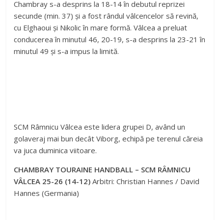
Chambray s-a desprins la 18-14 în debutul reprizei
secunde (min. 37) și a fost rândul vâlcencelor să revină,
cu Elghaoui și Nikolic în mare formă. Vâlcea a preluat
conducerea în minutul 46, 20-19, s-a desprins la 23-21 în
minutul 49 și s-a impus la limită.
SCM Râmnicu Vâlcea este lidera grupei D, având un
golaveraj mai bun decât Viborg, echipă pe terenul căreia
va juca duminica viitoare.
CHAMBRAY TOURAINE HANDBALL – SCM RÂMNICU
VÂLCEA 25-26 (14-12)
Arbitri: Christian Hannes / David
Hannes (Germania)