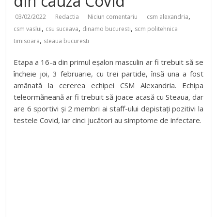
din cauza Covid
,
03/02/2022
Redactia
Niciun comentariu
csm alexandria
,
,
,
csm vaslui
csu suceava
dinamo bucuresti
scm politehnica
,
timisoara
steaua bucuresti
Etapa a 16-a din primul eșalon masculin ar fi trebuit să se
încheie joi, 3 februarie, cu trei partide, însă una a fost
amânată la cererea echipei CSM Alexandria. Echipa
teleormăneană ar fi trebuit să joace acasă cu Steaua, dar
are 6 sportivi și 2 membri ai staff-ului depistați pozitivi la
testele Covid, iar cinci jucători au simptome de infectare.