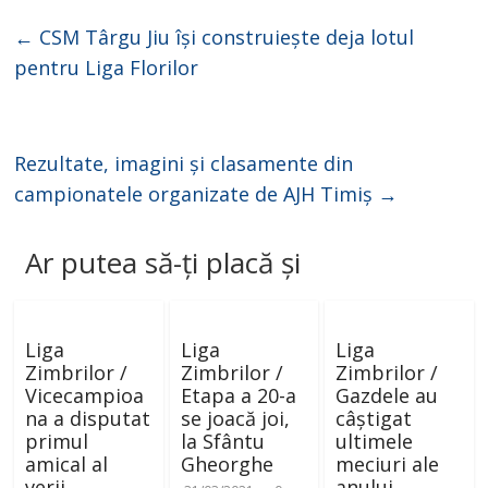
←
CSM Târgu Jiu își construiește deja lotul
pentru Liga Florilor
Rezultate, imagini și clasamente din
campionatele organizate de AJH Timiș
→
Ar putea să-ți placă și
Liga
Liga
Liga
Zimbrilor /
Zimbrilor /
Zimbrilor /
Vicecampioa
Etapa a 20-a
Gazdele au
na a disputat
se joacă joi,
câștigat
primul
la Sfântu
ultimele
amical al
Gheorghe
meciuri ale
verii
anului