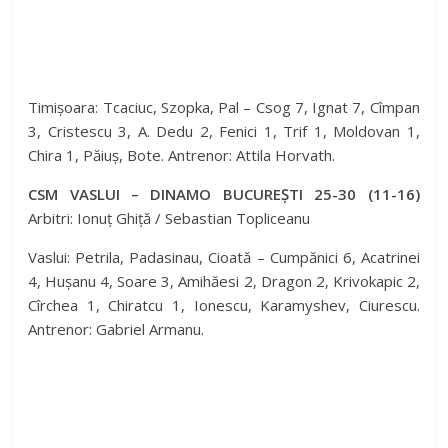
Timișoara: Tcaciuc, Szopka, Pal – Csog 7, Ignat 7, Cîmpan
3, Cristescu 3, A. Dedu 2, Fenici 1, Trif 1, Moldovan 1,
Chira 1, Păiuș, Bote. Antrenor: Attila Horvath.
CSM VASLUI – DINAMO BUCUREȘTI 25-30 (11-16)
Arbitri: Ionuț Ghiță / Sebastian Topliceanu
Vaslui: Petrila, Padasinau, Cioată – Cumpănici 6, Acatrinei
4, Hușanu 4, Soare 3, Amihăesi 2, Dragon 2, Krivokapic 2,
Cîrchea 1, Chiratcu 1, Ionescu, Karamyshev, Ciurescu.
Antrenor: Gabriel Armanu.