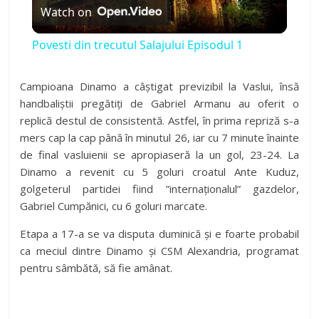
Watch on
l
Povesti din trecutul Salajului Episodul 1
a
Campioana Dinamo a câștigat previzibil la Vaslui, însă
handbaliștii pregătiți de Gabriel Armanu au oferit o
y
replică destul de consistentă. Astfel, în prima repriză s-a
mers cap la cap până în minutul 26, iar cu 7 minute înainte
V
de final vasluienii se apropiaseră la un gol, 23-24. La
Dinamo a revenit cu 5 goluri croatul Ante Kuduz,
golgeterul partidei fiind ”internaționalul” gazdelor,
i
Gabriel Cumpănici, cu 6 goluri marcate.
d
Etapa a 17-a se va disputa duminică și e foarte probabil
ca meciul dintre Dinamo și CSM Alexandria, programat
pentru sâmbătă, să fie amânat.
e