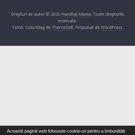
Drepturi de autor © 2026
Handbal Mania
. Toate drepturile
rezervate.
Temă: ColorMag de
ThemeGrill
. Propulsat de
WordPress
.
Această pagină web folosește cookie-uri pentru a îmbunătăți