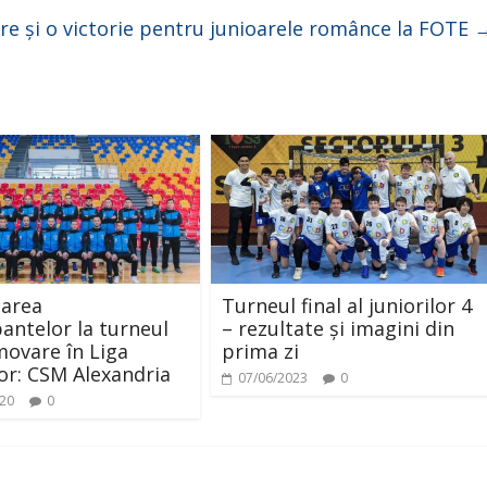
re și o victorie pentru junioarele românce la FOTE
tarea
Turneul final al juniorilor 4
pantelor la turneul
– rezultate și imagini din
ovare în Liga
prima zi
or: CSM Alexandria
07/06/2023
0
020
0