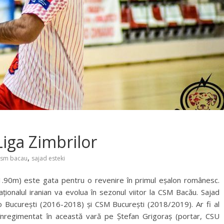
Liga Zimbrilor
,
csm bacau
sajad esteki
, 1.90m) este gata pentru o revenire în primul eșalon românesc.
ționalul iranian va evolua în sezonul viitor la CSM Bacău. Sajad
mo București (2016-2018) și CSM București (2018/2019). Ar fi al
i înregimentat în această vară pe Ștefan Grigoraș (portar, CSU