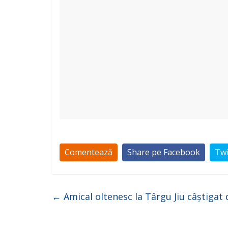
Comentează
Share pe Facebook
Twi
←
Amical oltenesc la Târgu Jiu câștigat