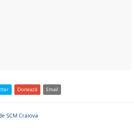
tter
Donează
Email
 de SCM Craiova