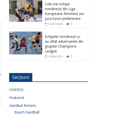
Cele trei echipe
românești din Liga
Europeană feminină vor
juca tururi preliminare
0
06/07/2026
Echipele românești și-
au aflat adversarele din
grupele Champions
League
0
26/06/2026
Secțiuni
DIVERSE
Featured
Handbal feminin
Beach handball