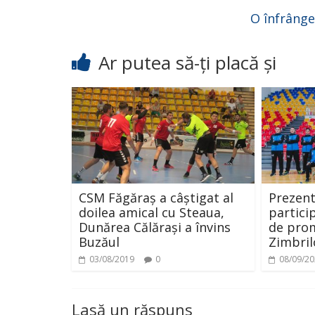
O înfrânge
Ar putea să-ți placă și
CSM Făgăraș a câștigat al
Prezen
doilea amical cu Steaua,
partici
Dunărea Călărași a învins
de prom
Buzăul
Zimbril
03/08/2019
0
08/09/2
Lasă un răspuns