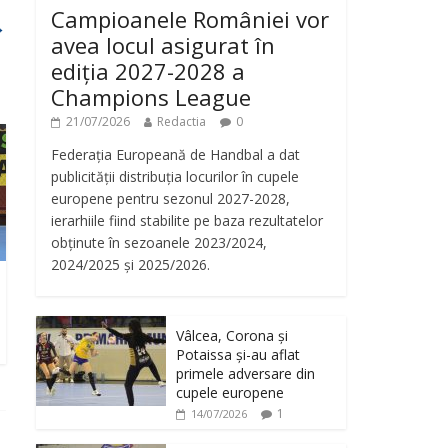
Campioanele României vor
→
avea locul asigurat în
ediția 2027-2028 a
Champions League
21/07/2026
Redactia
0
Federația Europeană de Handbal a dat
publicității distribuția locurilor în cupele
europene pentru sezonul 2027-2028,
ierarhiile fiind stabilite pe baza rezultatelor
obținute în sezoanele 2023/2024,
2024/2025 și 2025/2026.
Vâlcea, Corona și
Potaissa și-au aflat
primele adversare din
cupele europene
1
14/07/2026