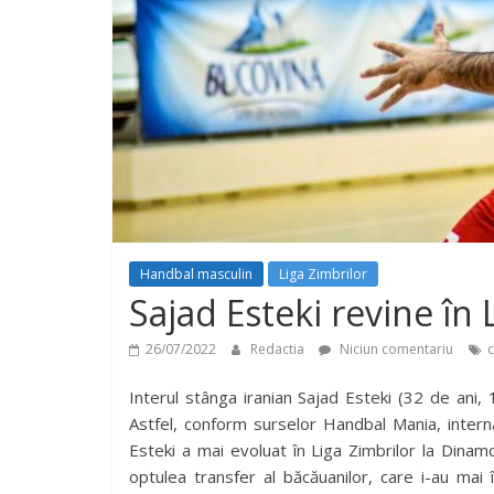
Handbal masculin
Liga Zimbrilor
Sajad Esteki revine în 
26/07/2022
Redactia
Niciun comentariu
Interul stânga iranian Sajad Esteki (32 de ani
Astfel, conform surselor Handbal Mania, interna
Esteki a mai evoluat în Liga Zimbrilor la Dina
optulea transfer al băcăuanilor, care i-au ma