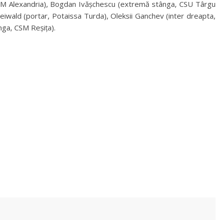
SM Alexandria), Bogdan Ivășchescu (extremă stânga, CSU Târgu
Freiwald (portar, Potaissa Turda), Oleksii Ganchev (inter dreapta,
nga, CSM Reșița).