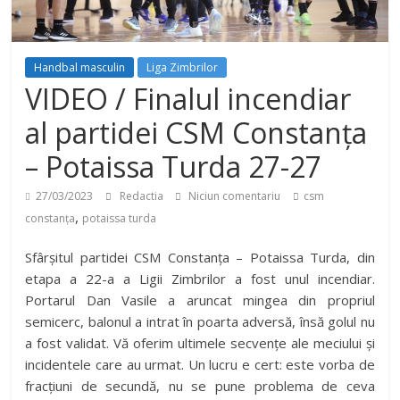
Handbal masculin
Liga Zimbrilor
VIDEO / Finalul incendiar
al partidei CSM Constanța
– Potaissa Turda 27-27
27/03/2023
Redactia
Niciun comentariu
csm
,
constanța
potaissa turda
Sfârșitul partidei CSM Constanța – Potaissa Turda, din
etapa a 22-a a Ligii Zimbrilor a fost unul incendiar.
Portarul Dan Vasile a aruncat mingea din propriul
semicerc, balonul a intrat în poarta adversă, însă golul nu
a fost validat. Vă oferim ultimele secvențe ale meciului și
incidentele care au urmat. Un lucru e cert: este vorba de
fracțiuni de secundă, nu se pune problema de ceva