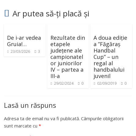
Ar putea să-ți placă și
De i-ar vedea
Rezultate din
A doua ediție
Gruia!…
etapele
a ”Făgăraș
județene ale
Handbal
23/03/2026
3
campionatel
Cup” – un
or juniorilor
regal al
IV – partea a
handbalului
III-a
juvenil
29/02/2024
0
02/09/2019
0
Lasă un răspuns
Adresa ta de email nu va fi publicată.
Câmpurile obligatorii
sunt marcate cu
*