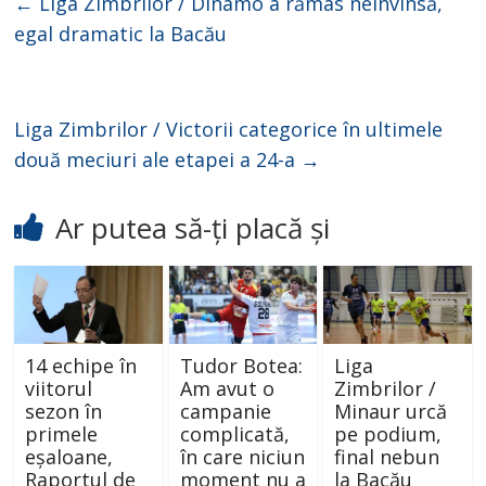
←
Liga Zimbrilor / Dinamo a rămas neînvinsă,
egal dramatic la Bacău
Liga Zimbrilor / Victorii categorice în ultimele
două meciuri ale etapei a 24-a
→
Ar putea să-ți placă și
14 echipe în
Tudor Botea:
Liga
viitorul
Am avut o
Zimbrilor /
sezon în
campanie
Minaur urcă
primele
complicată,
pe podium,
eșaloane,
în care niciun
final nebun
Raportul de
moment nu a
la Bacău