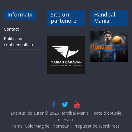
Informații
Site-uri
Handbal
partenere
Mania
Contact
Politica de
confidențialitate
Drepturi de autor © 2026
Handbal Mania
. Toate drepturile
rezervate.
Temă: ColorMag de
ThemeGrill
. Propulsat de
WordPress
.