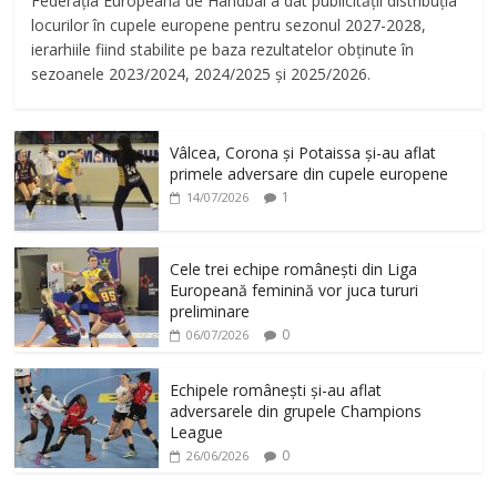
Federația Europeană de Handbal a dat publicității distribuția
locurilor în cupele europene pentru sezonul 2027-2028,
ierarhiile fiind stabilite pe baza rezultatelor obținute în
sezoanele 2023/2024, 2024/2025 și 2025/2026.
Vâlcea, Corona și Potaissa și-au aflat
primele adversare din cupele europene
1
14/07/2026
Cele trei echipe românești din Liga
Europeană feminină vor juca tururi
preliminare
0
06/07/2026
Echipele românești și-au aflat
adversarele din grupele Champions
League
0
26/06/2026