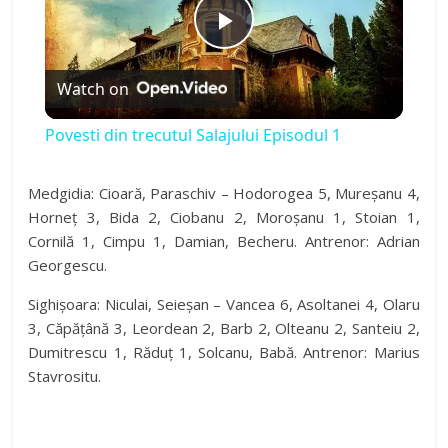
P
Watch on
l
Povesti din trecutul Salajului Episodul 1
a
Medgidia: Cioară, Paraschiv – Hodorogea 5, Mureșanu 4,
Horneț 3, Bida 2, Ciobanu 2, Moroșanu 1, Stoian 1,
y
Cornilă 1, Cimpu 1, Damian, Becheru. Antrenor: Adrian
Georgescu.
V
Sighișoara: Niculai, Seieșan – Vancea 6, Asoltanei 4, Olaru
3, Căpățână 3, Leordean 2, Barb 2, Olteanu 2, Santeiu 2,
i
Dumitrescu 1, Răduț 1, Solcanu, Babă. Antrenor: Marius
Stavrositu.
d