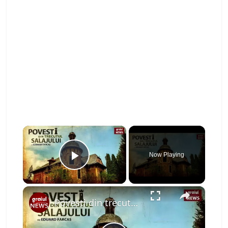
×
Now Playing
Play Video
×
Povesti din trecutul Salajului Episodul 1