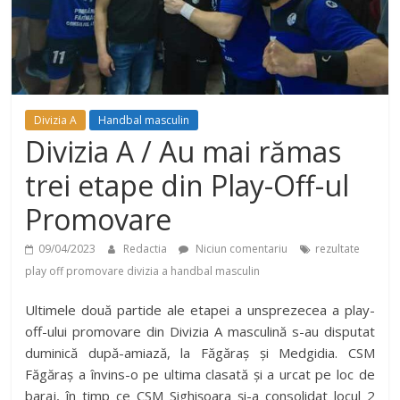
Divizia A
Handbal masculin
Divizia A / Au mai rămas
trei etape din Play-Off-ul
Promovare
09/04/2023
Redactia
Niciun comentariu
rezultate
play off promovare divizia a handbal masculin
Ultimele două partide ale etapei a unsprezecea a play-
off-ului promovare din Divizia A masculină s-au disputat
duminică după-amiază, la Făgăraș și Medgidia. CSM
Făgăraș a învins-o pe ultima clasată și a urcat pe loc de
baraj, în timp ce CSM Sighișoara și-a consolidat locul 2