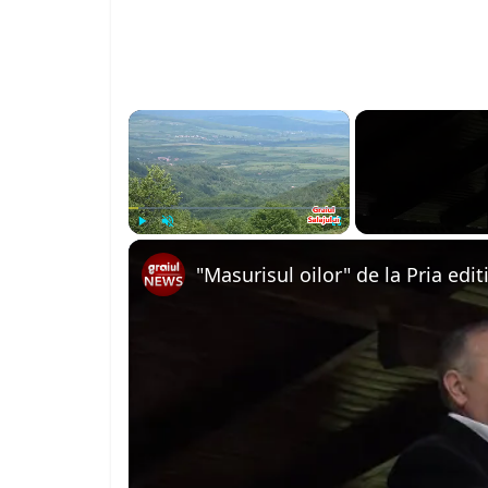
×
Play
Unmute
Fullscreen
"Masurisul oilor" de la Pria edit