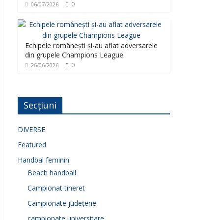
0
06/07/2026
Echipele românești și-au aflat adversarele
din grupele Champions League
0
26/06/2026
Secțiuni
DIVERSE
Featured
Handbal feminin
Beach handball
Campionat tineret
Campionate județene
campionate universitare