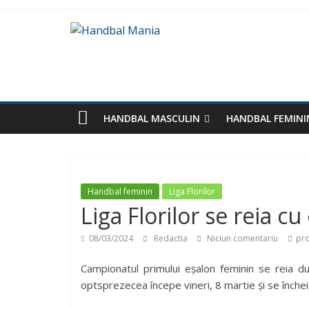
HANDBAL MASCULIN
HANDBAL FEMINI
Handbal feminin
Liga Florilor
Liga Florilor se reia cu
08/03/2024
Redactia
Niciun comentariu
pro
Campionatul primului eșalon feminin se reia dup
optsprezecea începe vineri, 8 martie și se încheie 