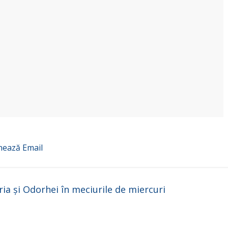
o
nează
Email
ria și Odorhei în meciurile de miercuri