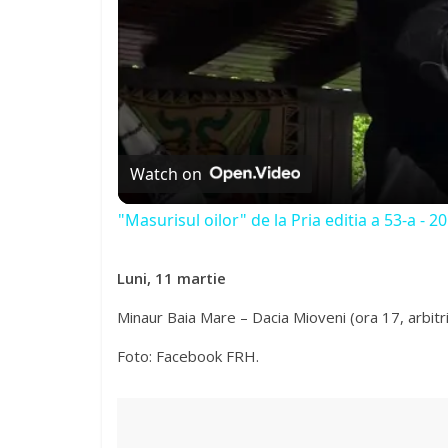
Watch on
"Masurisul oilor" de la Pria editia a 53-a - 2
Luni, 11 martie
Minaur Baia Mare – Dacia Mioveni (ora 17, arbitri
Foto: Facebook FRH.