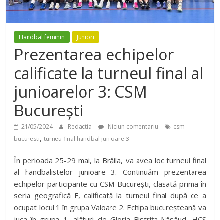
Handbal feminin
Juniori
Prezentarea echipelor
calificate la turneul final al
junioarelor 3: CSM
București
21/05/2024
Redactia
Niciun comentariu
csm
,
bucuresti
turneu final handbal junioare 3
În perioada 25-29 mai, la Brăila, va avea loc turneul final
al handbalistelor junioare 3. Continuăm prezentarea
echipelor participante cu CSM București, clasată prima în
seria geografică F, calificată la turneul final după ce a
ocupat locul 1 în grupa Valoare 2. Echipa bucureșteană va
juca în grupa 1, alături de Gloria Bistrița-Năsăud, HCS