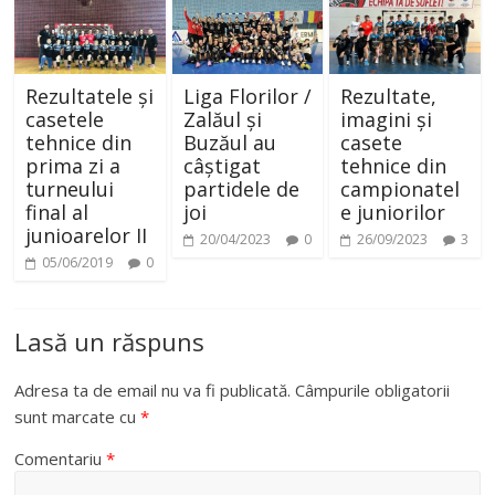
Rezultatele și
Liga Florilor /
Rezultate,
casetele
Zalăul și
imagini și
tehnice din
Buzăul au
casete
prima zi a
câștigat
tehnice din
turneului
partidele de
campionatel
final al
joi
e juniorilor
junioarelor II
20/04/2023
0
26/09/2023
3
05/06/2019
0
Lasă un răspuns
Adresa ta de email nu va fi publicată.
Câmpurile obligatorii
sunt marcate cu
*
Comentariu
*