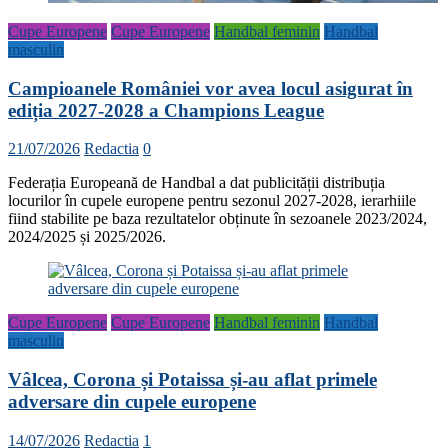
Cupe Europene
Cupe Europene
Handbal feminin
Handbal
masculin
Campioanele României vor avea locul asigurat în
ediția 2027-2028 a Champions League
21/07/2026
Redactia
0
Federația Europeană de Handbal a dat publicității distribuția
locurilor în cupele europene pentru sezonul 2027-2028, ierarhiile
fiind stabilite pe baza rezultatelor obținute în sezoanele 2023/2024,
2024/2025 și 2025/2026.
Cupe Europene
Cupe Europene
Handbal feminin
Handbal
masculin
Vâlcea, Corona și Potaissa și-au aflat primele
adversare din cupele europene
14/07/2026
Redactia
1