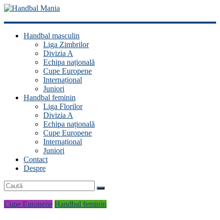
Handbal
Handbal masculin
Mania
Liga Zimbrilor
Divizia A
Fan
Echipa națională
handbal?
Cupe Europene
Ești
Internațional
acasă!
Juniori
Handbal feminin
Liga Florilor
Divizia A
Echipa națională
Cupe Europene
Internațional
Juniori
Contact
Despre
Cupe Europene
Handbal feminin