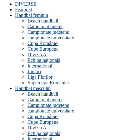
DIVERSE
Featured
Handbal feminin
Beach handball
Campionat tineret
Campionate județene
campionate universitare
Cupa României
Cupe Europene
Divizia A
Echipa națională
Internațional
Juniori
Liga Florilor
Supercupa Romaniei
Handbal masculin
Beach handball
Campionat tineret
Campionate județene
campionate universitare
Cupa României
Cupe Europene
Divizia A
Echipa națională
Internațional