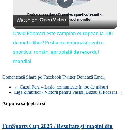
Play
Watch on
Video
David Popovici este campion european la 100
de metri liber! Proba excepțională pentru
sportivul român, apropiată de recordul
mondial
Comentează
Share pe Facebook
Twitter
Donează
Email
←
Cazul Pera – Laslo: comunicate în loc de măsuri
Liga Zimbrilor / Victorii pentru Vaslui, Buzău și Focșani
→
Ar putea să-ți placă și
FunSports Cup 2025 / Rezultate și imagini din