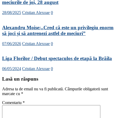
meciurile de joi, 28 august
28/08/2025
Cristian Alexoae
0
Alexandru Moise:,,Cred că este un privilegiu enorm
să joci și să antrenezi astfel de meciuri”
07/06/2026
Cristian Alexoae
0
Liga Florilor / Debut spectaculos de etapă la Brăila
06/05/2024
Cristian Alexoae
0
Lasă un răspuns
Adresa ta de email nu va fi publicată.
Câmpurile obligatorii sunt
marcate cu
*
Comentariu
*