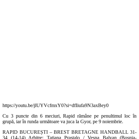
https://youtu.be/jlUYVcfmxY0?si=dfIiufa9N3axBey0
Cu 3 puncte din 6 meciuri, Rapid rămâne pe penultimul loc în
grupă, iar în runda următoare va juca la Gyor, pe 9 noiembrie.
RAPID BUCUREȘTI – BREST BRETAGNE HANDBALL 31-
34 (14-14) Arbitre: Tatjana Prastalo / Vesna Balvan (Bosnia-