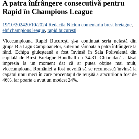
A patra înfrângere consecutivă pentru
Rapid în Champions League
19/10/2024
20/10/2024
Redactia
Niciun comentariu
brest bretagne
,
ehf champions league
,
rapid bucuresti
Vicecampioana Rapid București și-a continuat seria nefastă din
grupa B a Ligii Campioanelor, suferind sâmbătă a patra înfrângere la
rând. Echipa giuleșteană a fost învinsă în Sala Polivalentă din
capitală de Brest Bretagne Handball cu 34-31. Chiar dacă a lăsat
impresia la un moment dat că ar putea obține mai mult,
vicecampioana României a fost nevoită să se recunoască învinsă la
capătul unui meci în care procentajul de reușită a atacurilor a fost de
46%, iar poarta a avut un modest 24%.