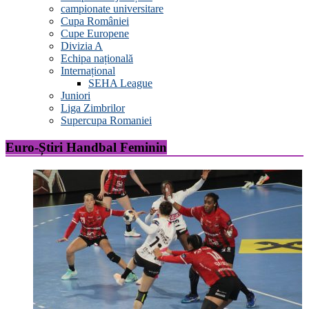
campionate universitare
Cupa României
Cupe Europene
Divizia A
Echipa națională
Internațional
SEHA League
Juniori
Liga Zimbrilor
Supercupa Romaniei
Euro-Știri Handbal Feminin