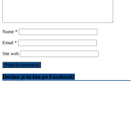
Nume
*
Email
*
Site web
Devino și tu fan pe Facebook!