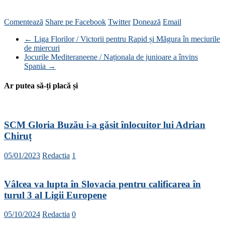
Comentează
Share pe Facebook
Twitter
Donează
Email
←
Liga Florilor / Victorii pentru Rapid și Măgura în meciurile
de miercuri
Jocurile Mediteraneene / Naționala de junioare a învins
Spania
→
Ar putea să-ți placă și
SCM Gloria Buzău i-a găsit înlocuitor lui Adrian
Chiruț
05/01/2023
Redactia
1
Vâlcea va lupta în Slovacia pentru calificarea în
turul 3 al Ligii Europene
05/10/2024
Redactia
0