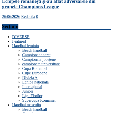
Echipele românești și-au aflat adversarele din
grupele Champions League
26/06/2026
Redactia
0
Secțiuni
DIVERSE
Featured
Handbal feminin
Beach handball
Campionat tineret
Campionate județene
campionate universitare
Cupa României
Cupe Europene
Divizia A
Echipa națională
Internațional
Juniori
Liga Florilor
Supercupa Romaniei
Handbal masculin
Beach handball