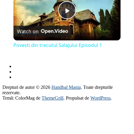
Play
Watch on
Video
Povesti din trecutul Salajului Episodul 1
Drepturi de autor © 2026
Handbal Mania
. Toate drepturile
rezervate.
Temă: ColorMag de
ThemeGrill
. Propulsat de
WordPress
.