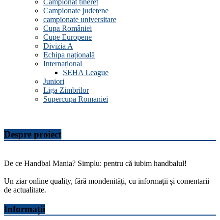
Campionat tineret
Campionate județene
campionate universitare
Cupa României
Cupe Europene
Divizia A
Echipa națională
Internațional
SEHA League
Juniori
Liga Zimbrilor
Supercupa Romaniei
Despre proiect
De ce Handbal Mania? Simplu: pentru că iubim handbalul!
Un ziar online quality, fără mondenități, cu informații și comentarii
de actualitate.
Informații