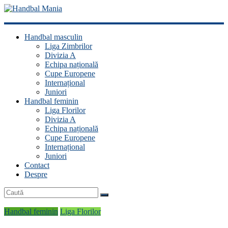
Handbal
Handbal masculin
Mania
Liga Zimbrilor
Divizia A
Fan
Echipa națională
handbal?
Cupe Europene
Ești
Internațional
acasă!
Juniori
Handbal feminin
Liga Florilor
Divizia A
Echipa națională
Cupe Europene
Internațional
Juniori
Contact
Despre
Handbal feminin
Liga Florilor