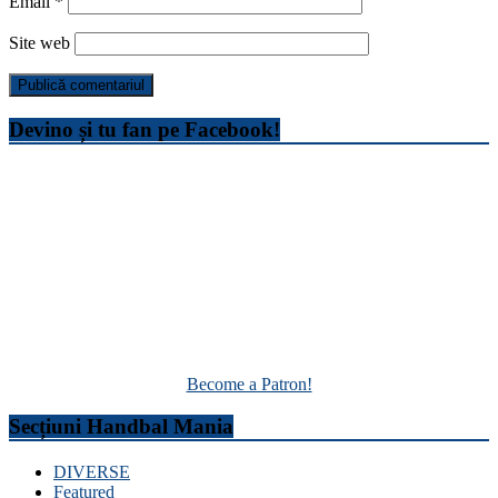
Email
*
Site web
Devino și tu fan pe Facebook!
Become a Patron!
Secțiuni Handbal Mania
DIVERSE
Featured