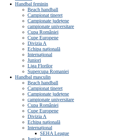
Handbal feminin
Beach handball
Campionat tineret
Campionate județene
campionate universitare
Cupa României
Cupe Europene
Divizia A
Echipa națională
Internațional
Juniori
Liga Florilor
Supercupa Romaniei
Handbal masculin
Beach handball
Campionat tineret
Campionate județene
campionate universitare
Cupa României
Cupe Europene
Divizia A
Echipa națională
Internațional
SEHA League
Juniori