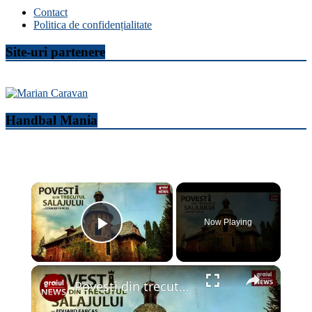
Contact
Politica de confidențialitate
Site-uri partenere
Handbal Mania
×
Now Playing
Play Video
×
Povesti din trecutul Salajului Episodul 1