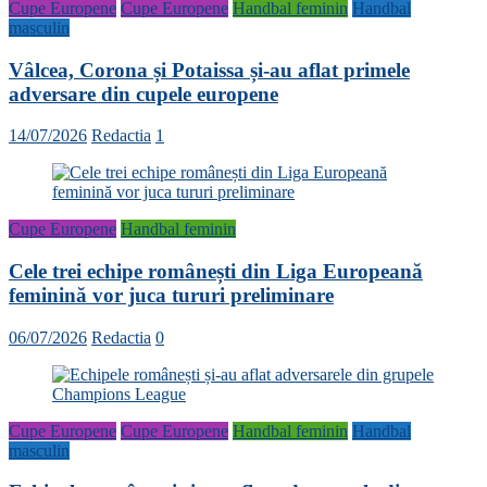
Cupe Europene
Cupe Europene
Handbal feminin
Handbal
masculin
Vâlcea, Corona și Potaissa și-au aflat primele
adversare din cupele europene
14/07/2026
Redactia
1
Cupe Europene
Handbal feminin
Cele trei echipe românești din Liga Europeană
feminină vor juca tururi preliminare
06/07/2026
Redactia
0
Cupe Europene
Cupe Europene
Handbal feminin
Handbal
masculin