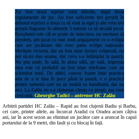
Au fost două reprize total diferite, după două
regulamente de joc. Au fost suficiente trei greșeli în
debutul reprizei a doua ca să vină la egal și alte vreo trei
greșeli flagrante în ultimele 5 minute ca să decidă jocul.
Rezultatul este cât se poate de mincinos, nu meritam să
pierdem, am jucat cu mai mult angajament cu o echipă
care are jucătoare din vreo patru echipe naționale.
Meritam victoria, dar au fost niște factori colaterali, nu
pot să-mi dau seama, dar ceva s-a întâmplat la pauză.
Nu știu unde, în sală, în afara sălii, pe sală, impresia
mea este că probabil au fost niște telefoane care au
schimbat total. De altfel, cunosc foarte bine practica
asta de a te lăsa în pace până la pauză, e o practică
pentru oamenii care nu au treabă cu handbalul, dar nu
aici. La Zalău nu s-a răsturnat căruța cu proști, așa cum
cred unii.
Gheorghe Tadici – antrenor HC Zalău
Arbitrii partidei HC Zalău – Rapid au fost clujenii Badiu și Barbu,
cei care, printre altele, au încurcat Aradul cu Oradea acum câțiva
ani, iar în acest sezon au eliminat un jucător care a aruncat în capul
portarului de la 9 metri, din fault și cu blocaj în față.