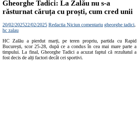
Gheorghe Tadici: La Zalău nu s-a
răsturnat căruța cu proști, cum cred unii
20/02/2025
22/02/2025
Redactia
Niciun comentariu
gheorghe tadici
,
hc zalau
HC Zalău a pierdut marți, pe teren propriu, partida cu Rapid
București, scor 25-28, după ce a condus în cea mai mare parte a
timpului. La final, Gheorghe Tadici a acuzat faptul că rezultatul a
fost decis de alți factori decât cei sportivi.